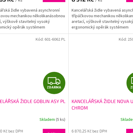
A
ářská židle vybavená asynchronní
Kancelářská židle vybavená async
kovou mechanikou několikanásobnou
třípáčkovou mechanikou několika
í, výškově stavitelný vysoký
aretací, výškově stavitelný vysok
omický opěrák systémem
ergonomický opěrák systémem
N, výškové a úhlově...
UP&DOWN, výškové a úhlově...
Kód:
601-6062 PL
Kód:
25
Z
ZDARMA
Z
D
ELÁŘSKÁ ŽIDLE GOBLIN ASY PL
KANCELÁŘSKÁ ŽIDLE NOVA U
A
CHROM
R
Skladem
(5 ks)
Sklad
M
10 Kč bez DPH
6 870,25 Kč bez DPH