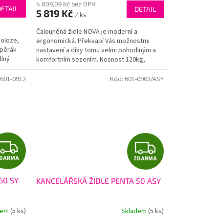
M
M
4 809,09 Kč bez DPH
produktu
DETAIL
DETAIL
5 819 Kč
je
/ ks
A
A
4,5
Čalouněná židle NOVA je moderní a
z
poloze,
ergonomická. Překvapí Vás možnostmi
5
opěrák
nastavení a díky tomu velmi pohodlným a
hvězdiček.
lný
komfortním sezením. Nosnost 120kg,
záruka 24 měsíců....
601-0912
Kód:
601-0902/ASY
Z
Z
DARMA
ZDARMA
D
D
60 SY
KANCELÁŘSKÁ ŽIDLE PENTA 50 ASY
A
A
R
R
dem
(5 ks)
Skladem
(5 ks)