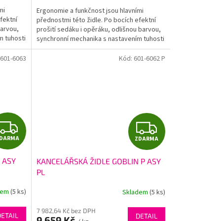
A
A
mi
Ergonomie a funkčnost jsou hlavními
fektní
přednostmi této židle. Po bocích efektní
barvou,
prošití sedáku i opěráku, odlišnou barvou,
m tuhosti
synchronní mechanika s nastavením tuhosti
odporu dle...
601-6063
Kód:
601-6062 P
Z
Z
DARMA
ZDARMA
D
D
 ASY
KANCELÁŘSKÁ ŽIDLE GOBLIN P ASY
A
A
PL
R
R
dem
(5 ks)
Skladem
(5 ks)
M
M
7 982,64 Kč bez DPH
DETAIL
DETAIL
9 659 Kč