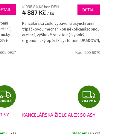
M
M
4 038,84 Kč bez DPH
DETAIL
DETAIL
4 887 Kč
/ ks
A
A
ronní
Kancelářská židle vybavená asynchronní
etací,
třípáčkovou mechanikou několikanásobnou
omický
aretací, výškově stavitelný vysoký
kové
ergonomický opěrák systémem UP&DOWN,
výškové a úhlově...
601-0927
Kód:
600-6070
Z
Z
DARMA
ZDARMA
D
D
0 SY
KANCELÁŘSKÁ ŽIDLE ALEX 50 ASY
A
A
R
R
dem
(5 ks)
Skladem
(>5 ks)