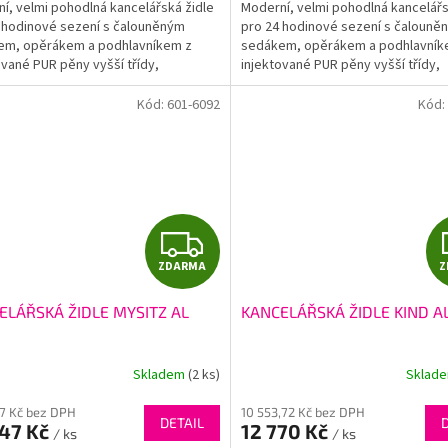
í, velmi pohodlná kancelářská židle
Moderní, velmi pohodlná kancelářs
 hodinové sezení s čalouněným
pro 24 hodinové sezení s čalouně
em, opěrákem a podhlavníkem z
sedákem, opěrákem a podhlavník
ované PUR pěny vyšší třídy,
injektované PUR pěny vyšší třídy,
onní mechanika, boční...
synchronní mechanika, boční...
Kód:
601-6092
Kód:
Z
ZDARMA
Z
D
ELÁŘSKÁ ŽIDLE MYSITZ AL
KANCELÁŘSKÁ ŽIDLE KIND A
A
R
Skladem
(2 ks)
Sklad
M
17 Kč bez DPH
10 553,72 Kč bez DPH
DETAIL
647 Kč
12 770 Kč
/ ks
/ ks