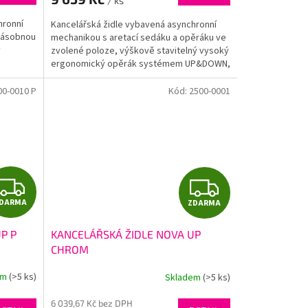
/ ks
A
A
hronní
Kancelářská židle vybavená asynchronní
násobnou
mechanikou s aretací sedáku a opěráku ve
ý
zvolené poloze, výškově stavitelný vysoký
ergonomický opěrák systémem UP&DOWN,
výškově a úhlově...
00-0010 P
Kód:
2500-0001
Z
Z
DARMA
ZDARMA
D
D
P P
KANCELÁŘSKÁ ŽIDLE NOVA UP
A
A
CHROM
R
R
em
(>5 ks)
Skladem
(>5 ks)
M
M
6 039,67 Kč bez DPH