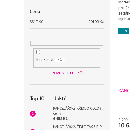
Modern
pro 24
Cena
sedák
injekt
3317
Kč
20106
Kč
synchr
Tip
Na skladě
41
ROZBALIT FILTR
KANC
Top 10 produktů
KANCELÁŘSKÉ KŘESLO COLOS
černý
6 452 Kč
8 799,
10 
KANCELÁŘSKÁ ŽIDLE TAXIS P PL