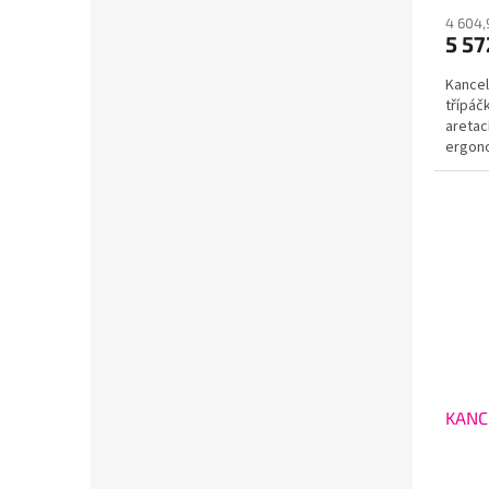
4 604,
5 57
Kancel
třípáč
aretac
ergon
UP&DOW
KANC