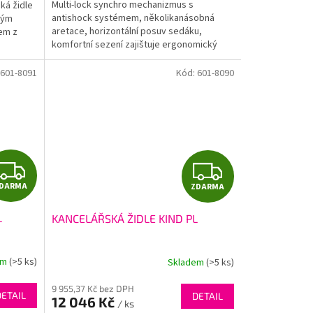
Multi-lock synchro mechanizmus s
ká židle
antishock systémem, několikanásobná
ným
aretace, horizontální posuv sedáku,
em z
komfortní sezení zajištuje ergonomický
výškově stavitelný opěrák...
601-8091
Kód:
601-8090
Z
Z
DARMA
ZDARMA
D
D
L
KANCELÁŘSKÁ ŽIDLE KIND PL
A
A
R
R
em
(>5 ks)
Skladem
(>5 ks)
M
M
9 955,37 Kč bez DPH
DETAIL
DETAIL
12 046 Kč
/ ks