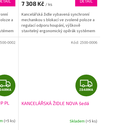
DETAIL
DETAIL
7 308 Kč
/ ks
A
A
ronní
Kancelářská židle vybavená synchronní
poloze a
mechanikou s blokací ve zvolené poloze a
regulací odporu houpání, výškově
systémem
stavitelný ergonomický opěrák systémem
UP&DOWN, velký pohodlný...
500-0002
Kód:
2500-0006
Z
Z
DARMA
ZDARMA
D
D
P PL
KANCELÁŘSKÁ ŽIDLE NOVA šedá
A
A
R
R
em
(>5 ks)
Skladem
(>5 ks)
Průměrné
hodnocení