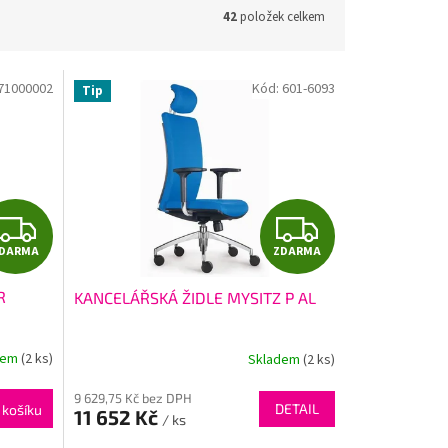
42
položek celkem
71000002
Kód:
601-6093
Tip
Z
Z
DARMA
ZDARMA
D
D
R
KANCELÁŘSKÁ ŽIDLE MYSITZ P AL
A
A
R
R
dem
(2 ks)
Skladem
(2 ks)
M
M
9 629,75 Kč bez DPH
DETAIL
 košíku
11 652 Kč
/ ks
A
A