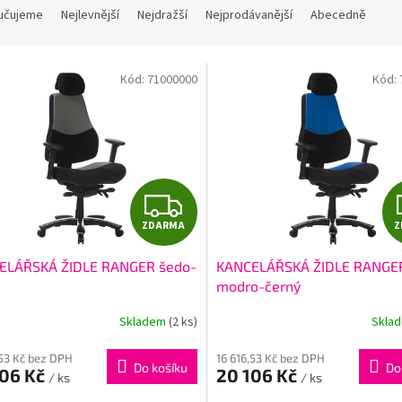
učujeme
Nejlevnější
Nejdražší
Nejprodávanější
Abecedně
Kód:
71000000
Kód:
Z
ZDARMA
Z
D
ELÁŘSKÁ ŽIDLE RANGER šedo-
KANCELÁŘSKÁ ŽIDLE RANGE
A
modro-černý
R
Skladem
(2 ks)
Skla
M
,53 Kč bez DPH
16 616,53 Kč bez DPH
Do košíku
Do
106 Kč
20 106 Kč
/ ks
/ ks
A