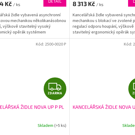
DETAIL
94 Kč
8 313 Kč
/ ks
/ ks
A
ářská židle vybavená asynchronní
Kancelářská židle vybavená synch
kovou mechanikou několikanásobnou
mechanikou s blokací ve zvolené 
í, výškově stavitelný vysoký
regulací odporu houpání, výškově
omický opěrák systémem
stavitelný ergonomický opěrák 
N, výškové a úhlově...
UP&DOWN, vybavený hlavovou...
Kód:
2500-0020 P
Kód:
2
Z
ZDARMA
Z
D
ELÁŘSKÁ ŽIDLE NOVA UP P PL
KANCELÁŘSKÁ ŽIDLE NOVA U
A
R
Skladem
(>5 ks)
Sklad