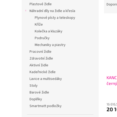
n
a
Plastové židle
Dopor
e
z
Náhradní díly na židle a křesla
l
e
Plynové písty a teleskopy
V
n
Kříže
ý
í
Kolečka a kluzáky
p
p
i
r
Područky
s
o
Mechaniky a piastry
p
d
Pracovní židle
r
u
Zdravotní židle
o
k
Aktivní židle
d
t
Kadeřnické židle
u
ů
KANC
k
Lavice a multisedáky
černý
t
Stoly
ů
Barové židle
Doplňky
16 616
Smartmatt podložky
20 