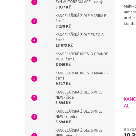
SYN-AUTOREGULACE - černý
Multi-
3 937 Kč
antish
KANCELÁŘSKÁ ŽIDLE MARIKA P -
aretac
černá
komfor
7 238 Kč
výškov
KANCELÁŘSKÁ ŽIDLE ENZO AL -
černá
13 673 Kč
KANCELÁŘSKÉ KŘESLO GRANDE
MESH černé
8 846 Kč
KANCELÁŘSKÉ KŘESLO MAART -
černé
9 317 Kč
KANCELÁŘSKÁ ŽIDLE SIMPLE
NEW - šedá
KANC
3 594 Kč
AL
KANCELÁŘSKÁ ŽIDLE SIMPLE
NEW - modrá
3 594 Kč
8 580,
KANCELÁŘSKÁ ŽIDLE SIMPLE
10 
NEW - vínová