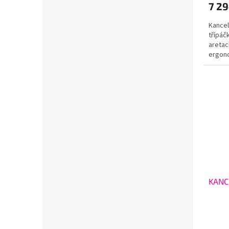
7 2
Kancel
třípáč
aretac
ergon
UP&DOW
KANC