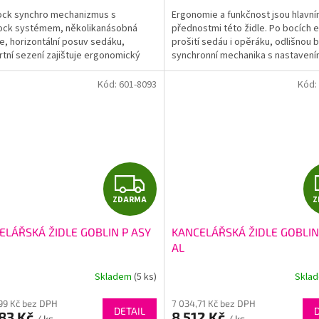
A
lock synchro mechanizmus s
Ergonomie a funkčnost jsou hlavní
ock systémem, několikanásobná
přednostmi této židle. Po bocích e
e, horizontální posuv sedáku,
prošití sedáu i opěráku, odlišnou 
tní sezení zajištuje ergonomický
synchronní mechanika s nastavení
ě stavitelný opěrák...
odporu dle váhy...
Kód:
601-8093
Kód:
Z
ZDARMA
Z
D
ELÁŘSKÁ ŽIDLE GOBLIN P ASY
KANCELÁŘSKÁ ŽIDLE GOBLIN
A
AL
R
Skladem
(5 ks)
Skla
M
99 Kč bez DPH
7 034,71 Kč bez DPH
DETAIL
383 Kč
8 512 Kč
/ ks
/ ks