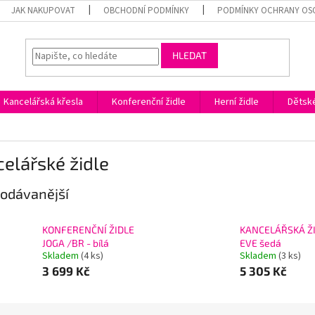
JAK NAKUPOVAT
OBCHODNÍ PODMÍNKY
PODMÍNKY OCHRANY OS
HLEDAT
Kancelářská křesla
Konferenční židle
Herní židle
Dětské
elářské židle
odávanější
KONFERENČNÍ ŽIDLE
KANCELÁŘSKÁ Ž
JOGA /BR - bílá
EVE šedá
Skladem
(4 ks)
Skladem
(3 ks)
3 699 Kč
5 305 Kč