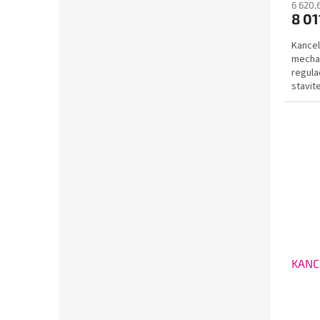
6 620,
8 01
Kancel
mechan
regula
stavi
UP&DOW
KANC