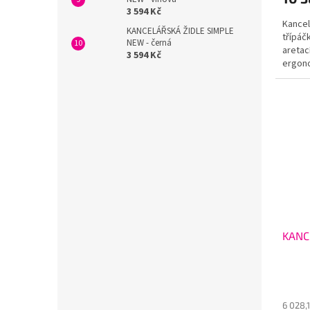
3 594 Kč
Kancel
KANCELÁŘSKÁ ŽIDLE SIMPLE
třípáč
NEW - černá
aretac
3 594 Kč
ergon
UP&DOW
KANC
6 028,