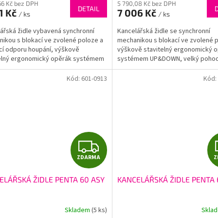
M
66 Kč bez DPH
5 790,08 Kč bez DPH
DETAIL
1 Kč
7 006 Kč
/ ks
/ ks
A
ářská židle vybavená synchronní
Kancelářská židle se synchronní
ikou s blokací ve zvolené poloze a
mechanikou s blokací ve zvolené 
cí odporu houpání, výškově
výškově stavitelný ergonomický 
telný ergonomický opěrák systémem
systémem UP&DOWN, velký pohod
N, vybavený hlavovou...
prošívaný sedák s posuvem,...
Kód:
601-0913
Kód:
Z
ZDARMA
Z
D
ELÁŘSKÁ ŽIDLE PENTA 60 ASY
KANCELÁŘSKÁ ŽIDLE PENTA 
A
R
Skladem
(5 ks)
Skla