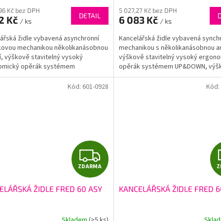
M
96 Kč bez DPH
5 027,27 Kč bez DPH
DETAIL
2 Kč
6 083 Kč
/ ks
/ ks
A
ářská židle vybavená asynchronní
Kancelářská židle vybavená synch
kovou mechanikou několikanásobnou
mechanikou s několikanásobnou ar
í, výškově stavitelný vysoký
výškově stavitelný vysoký ergon
omický opěrák systémem
opěrák systémem UP&DOWN, výš
N, výškové a úhlově...
stavitelný velký ergonomický...
Kód:
601-0928
Kód:
Z
ZDARMA
Z
D
ELÁŘSKÁ ŽIDLE FRED 60 ASY
KANCELÁŘSKÁ ŽIDLE FRED 6
A
R
Skladem
(>5 ks)
Skla