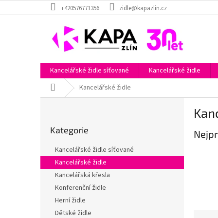
Přejít
+420576771356
zidle@kapazlin.cz
na
obsah
Kancelářské židle síťované
Kancelářské židle
Domů
Kancelářské židle
P
Kanc
o
Přeskočit
s
Kategorie
kategorie
Nejpr
t
r
Kancelářské židle síťované
a
Kancelářské židle
n
Kancelářská křesla
n
í
Konferenční židle
p
Herní židle
a
Dětské židle
Ř