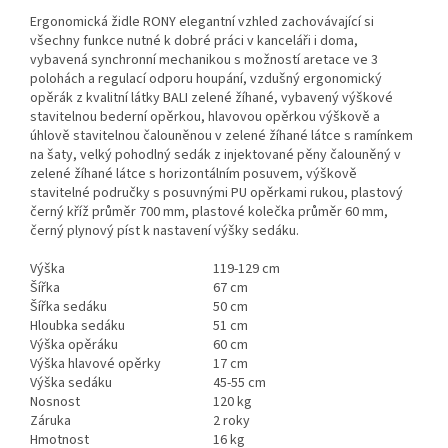
Ergonomická židle RONY elegantní vzhled zachovávající si
všechny funkce nutné k dobré práci v kanceláři i doma,
vybavená synchronní mechanikou s možností aretace ve 3
polohách a regulací odporu houpání, vzdušný ergonomický
opěrák z kvalitní látky BALI zelené žíhané, vybavený výškové
stavitelnou bederní opěrkou, hlavovou opěrkou výškově a
úhlově stavitelnou čalouněnou v zelené žíhané látce s ramínkem
na šaty, velký pohodlný sedák z injektované pěny čalouněný v
zelené žíhané látce s horizontálním posuvem, výškově
stavitelné područky s posuvnými PU opěrkami rukou, plastový
černý kříž průměr 700 mm, plastové kolečka průměr 60 mm,
černý plynový píst k nastavení výšky sedáku.
Výška
119-129 cm
Šířka
67 cm
Šířka sedáku
50 cm
Hloubka sedáku
51 cm
Výška opěráku
60 cm
Výška hlavové opěrky
17 cm
Výška sedáku
45-55 cm
Nosnost
120 kg
Záruka
2 roky
Hmotnost
16 kg