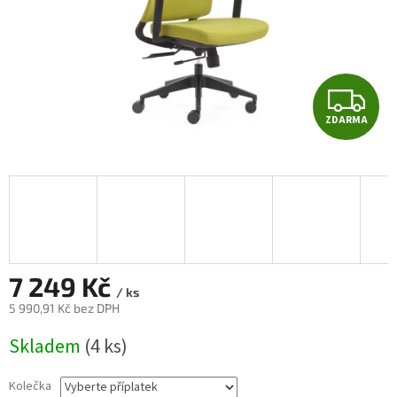
Z
ZDARMA
D
A
R
M
A
7 249 Kč
/ ks
5 990,91 Kč
bez DPH
Měrná
Skladem
(4 ks)
cena:
Kolečka