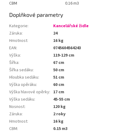
CBM
0.16 m3
Doplňkové parametry
Kategorie
:
Kancelářské židle
Záruka
:
24
Hmotnost
:
16 kg
EAN
:
0745604564243
Výška
:
119-129 cm
Šířka
:
67 cm
Šířka sedáku
:
50 cm
Hloubka sedáku
:
51 cm
Výška opěráku
:
60 cm
Výška hlavové opěrky
:
17 cm
Výška sedáku
:
45-55 cm
Nosnost
:
120 kg
Záruka
:
2 roky
Hmotnost
:
16 kg
CBM
:
0.15 m3