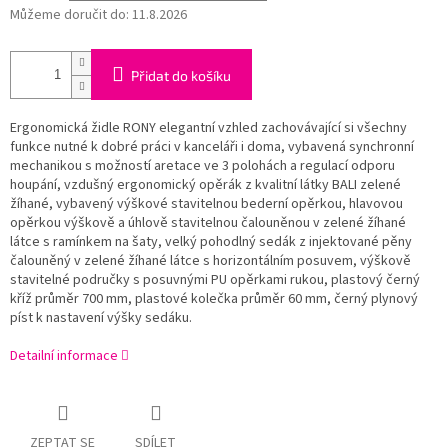
Můžeme doručit do:
11.8.2026
Přidat do košíku
Ergonomická židle RONY elegantní vzhled zachovávající si všechny
funkce nutné k dobré práci v kanceláři i doma, vybavená synchronní
mechanikou s možností aretace ve 3 polohách a regulací odporu
houpání, vzdušný ergonomický opěrák z kvalitní látky BALI zelené
žíhané, vybavený výškové stavitelnou bederní opěrkou, hlavovou
opěrkou výškově a úhlově stavitelnou čalouněnou v zelené žíhané
látce s ramínkem na šaty, velký pohodlný sedák z injektované pěny
čalouněný v zelené žíhané látce s horizontálním posuvem, výškově
stavitelné područky s posuvnými PU opěrkami rukou, plastový černý
kříž průměr 700 mm, plastové kolečka průměr 60 mm, černý plynový
píst k nastavení výšky sedáku.
Detailní informace
ZEPTAT SE
SDÍLET