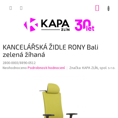
Přejít
NÁKUP
na
obsah
KOŠÍK
KANCELÁŘSKÁ ŽIDLE RONY Bali
zelená žíhaná
2800-0003/8890-0512
Průměrné
Neohodnoceno
Podrobnosti hodnocení
Značka:
KAPA ZLÍN, spol. s r.o.
hodnocení
produktu
je
0,0
z
5
hvězdiček.