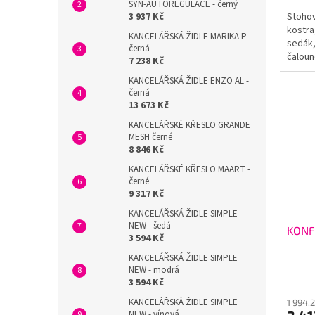
SYN-AUTOREGULACE - černý
3 937 Kč
Stohov
kostra
KANCELÁŘSKÁ ŽIDLE MARIKA P -
sedák,
černá
čaloun
7 238 Kč
120kg,
KANCELÁŘSKÁ ŽIDLE ENZO AL -
černá
13 673 Kč
KANCELÁŘSKÉ KŘESLO GRANDE
MESH černé
8 846 Kč
KANCELÁŘSKÉ KŘESLO MAART -
černé
9 317 Kč
KANCELÁŘSKÁ ŽIDLE SIMPLE
NEW - šedá
KONFE
3 594 Kč
KANCELÁŘSKÁ ŽIDLE SIMPLE
NEW - modrá
3 594 Kč
KANCELÁŘSKÁ ŽIDLE SIMPLE
1 994,
NEW - vínová