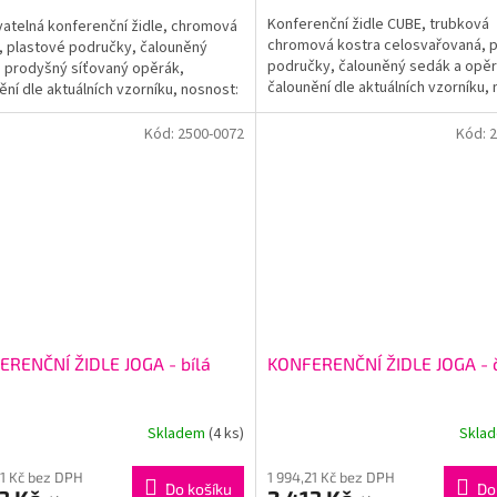
Konferenční židle CUBE, trubková
atelná konferenční židle, chromová
chromová kostra celosvařovaná, 
, plastové područky, čalouněný
područky, čalouněný sedák a opěr
 prodyšný síťovaný opěrák,
čalounění dle aktuálních vzorníku,
ění dle aktuálních vzorníku, nosnost:
120kg, záruka: 24 měsíců.
 záruka: 24 měsíců.
Kód:
2500-0072
Kód:
2
RENČNÍ ŽIDLE JOGA - bílá
KONFERENČNÍ ŽIDLE JOGA - 
Skladem
(4 ks)
Skla
21 Kč bez DPH
1 994,21 Kč bez DPH
Do košíku
Do