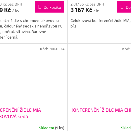
M
40 Kč bez DPH
2 617,36 Kč bez DPH
Do košíku
Do
89 Kč
3 167 Kč
/ ks
/ ks
A
enční židle s chromovou kovovou
Celokovová konferenční židle MIA,
u, čalouněný sedák s nehořlavou PU
bílá.
, opěrák síťovina. Barevné
ení černá.
Kód:
700-0134
Kód:
ERENČNÍ ŽIDLE MIA
KONFERENČNÍ ŽIDLE MIA C
KOVOVÁ šedá
Skladem
(5 ks)
Skla