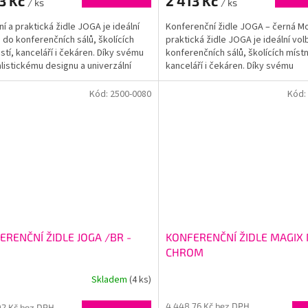
3 Kč
2 413 Kč
/ ks
/ ks
í a praktická židle JOGA je ideální
Konferenční židle JOGA – černá M
 do konferenčních sálů, školících
praktická židle JOGA je ideální vo
stí, kanceláří i čekáren. Díky svému
konferenčních sálů, školících místn
listickému designu a univerzální
kanceláří i čekáren. Díky svému
barvě...
minimalistickému...
Kód:
2500-0080
Kód:
ERENČNÍ ŽIDLE JOGA /BR -
KONFERENČNÍ ŽIDLE MAGIX 
á
CHROM
Skladem
(4 ks)
4 448,76 Kč bez DPH
02 Kč bez DPH