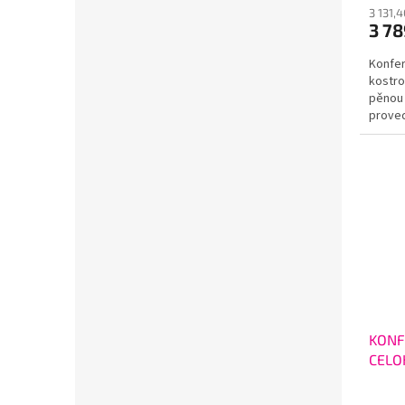
3 131,
3 7
Konfer
kostro
pěnou 
proved
KONF
CELO