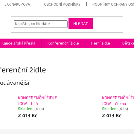
JAK NAKUPOVAT
OBCHODNÍ PODMÍNKY
PODMÍNKY OCHRANY OS
HLEDAT
Kancelářská křesla
Konferenční židle
Herní židle
Dětské
erenční židle
odávanější
KONFERENČNÍ ŽIDLE
KONFERENČNÍ Ž
JOGA - bílá
JOGA - černá
Skladem
(4 ks)
Skladem
(4 ks)
2 413 Kč
2 413 Kč