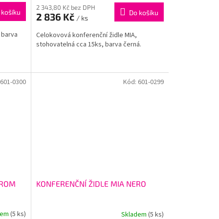
2 343,80 Kč bez DPH
 košíku
Do košíku
2 836 Kč
/ ks
 barva
Celokovová konferenční židle MIA,
stohovatelná cca 15ks, barva černá.
601-0300
Kód:
601-0299
HROM
KONFERENČNÍ ŽIDLE MIA NERO
dem
(5 ks)
Skladem
(5 ks)