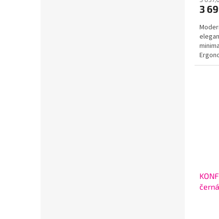
3 6
Modern
elegan
minima
Ergono
poskyt
KONF
čern