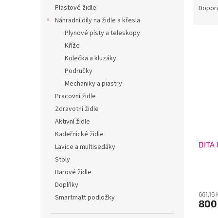
n
a
Plastové židle
Dopor
e
z
Náhradní díly na židle a křesla
l
e
Plynové písty a teleskopy
V
n
Kříže
ý
í
Kolečka a kluzáky
p
p
i
r
Područky
s
o
Mechaniky a piastry
p
d
Pracovní židle
r
u
Zdravotní židle
o
k
Aktivní židle
d
t
Kadeřnické židle
u
ů
DITA
k
Lavice a multisedáky
t
Stoly
ů
Barové židle
Doplňky
661,16
Smartmatt podložky
800