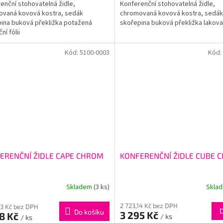
enční stohovatelná židle,
Konferenční stohovatelná židle,
ovaná kovová kostra, sedák
chromovaná kovová kostra, sedák
ina buková překližka potažená
skořepina buková překližka lakova
ní fólii
Kód:
5100-0003
Kód:
ERENČNÍ ŽIDLE CAPE CHROM
KONFERENČNÍ ŽIDLE CUBE 
Skladem
(3 ks)
Skla
2 723,14 Kč bez DPH
93 Kč bez DPH
Do košíku
3 295 Kč
08 Kč
/ ks
/ ks