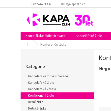
Přejít
+420576771356
zidle@kapazlin.cz
na
obsah
Kancelářské židle síťované
Kancelářské židle
Domů
Konferenční židle
P
Konf
o
Přeskočit
s
Kategorie
kategorie
Nejpr
t
r
Kancelářské židle síťované
a
Kancelářské židle
n
Kancelářská křesla
n
í
Konferenční židle
p
Herní židle
a
Dětské židle
Ř