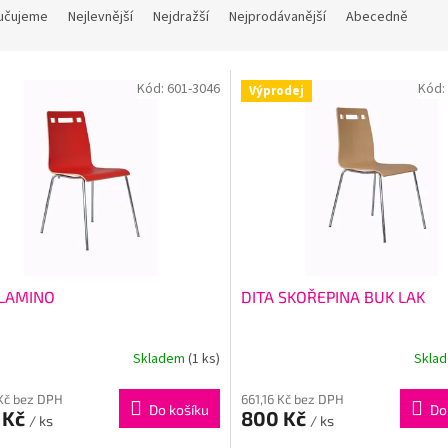
učujeme
Nejlevnější
Nejdražší
Nejprodávanější
Abecedně
Kód:
601-3046
Kód:
Výprodej
 LAMINO
DITA SKOŘEPINA BUK LAK
Skladem
(1 ks)
Skla
 Kč bez DPH
661,16 Kč bez DPH
Do košíku
Do
 Kč
800 Kč
/ ks
/ ks