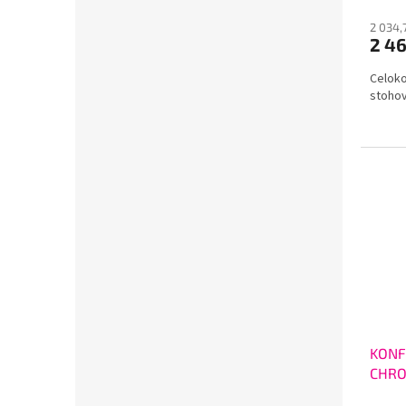
2 034,
2 4
Celoko
stohov
KONF
CHR