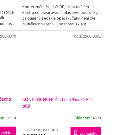
Konferenční židle CUBE, trubková černá
plastové
kostra celosvařovaná, plastové područky,
ák,
čalouněný sedák a opěrák, čalounění dle
 nosnost:
aktuálních vzorníku, nosnost: 120kg,
záruka: 24 měsíců.
500-0070
Kód:
2500-0081
černá
KONFERENČNÍ ŽIDLE JOGA /BR -
bílá
dem
(4 ks)
Skladem
(4 ks)
3 057,02 Kč bez DPH
 košíku
Do košíku