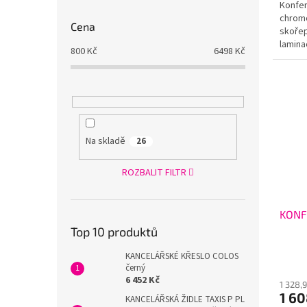
Konfer
chrom
Cena
skořep
laminač
800
Kč
6498
Kč
Na skladě
26
ROZBALIT FILTR
KONF
Top 10 produktů
KANCELÁŘSKÉ KŘESLO COLOS
černý
6 452 Kč
1 328,
1 6
KANCELÁŘSKÁ ŽIDLE TAXIS P PL