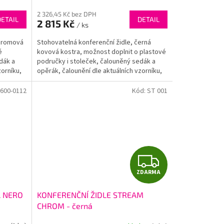
2 326,45 Kč bez DPH
DETAIL
DETAIL
2 815 Kč
/ ks
chromová
Stohovatelná konferenční židle, černá
é
kovová kostra, možnost doplnit o plastové
dák a
područky i stoleček, čalouněný sedák a
zorníku,
opěrák, čalounění dle aktuálních vzorníku,
nosnost: 120kg,...
600-0112
Kód:
ST 001
Z
ZDARMA
D
A NERO
KONFERENČNÍ ŽIDLE STREAM
A
CHROM - černá