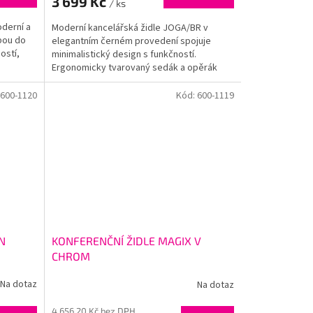
3 699 Kč
/ ks
oderní a
Moderní kancelářská židle JOGA/BR v
lbou do
elegantním černém provedení spojuje
ostí,
minimalistický design s funkčností.
Ergonomicky tvarovaný sedák a opěrák
poskytují potřebné...
600-1120
Kód:
600-1119
N
KONFERENČNÍ ŽIDLE MAGIX V
CHROM
Na dotaz
Na dotaz
4 656,20 Kč bez DPH