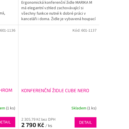
Ergonomická konferenční židle MARIKA M
má elegantní vzhled zachovávající si
ná,
všechny funkce nutné k dobré práci v
kanceláři i doma. Židle je vybavená houpací
mechanikou s...
601-1136
Kód:
601-1137
CHROM
KONFERENČNÍ ŽIDLE CUBE NERO
dem
(1 ks)
Skladem
(1 ks)
2 305,79 Kč bez DPH
DETAIL
DETAIL
2 790 Kč
/ ks