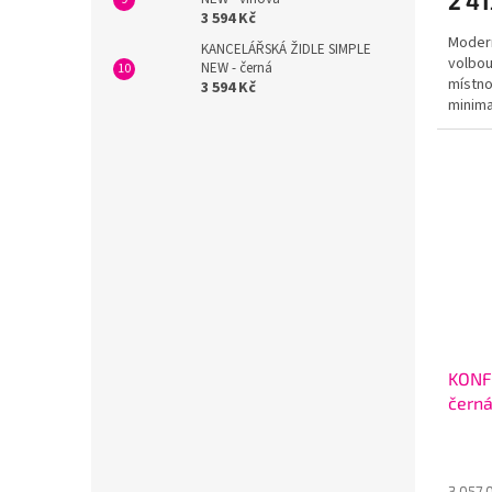
2 41
3 594 Kč
Modern
KANCELÁŘSKÁ ŽIDLE SIMPLE
volbou
NEW - černá
místno
3 594 Kč
minima
černé 
KONF
čern
3 057,