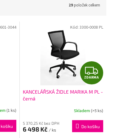
29
položek celkem
601-3044
Kód:
3300-0008 PL
Z
ZDARMA
D
KANCELÁŘSKÁ ŽIDLE MARIKA M PL -
A
černá
R
dem
(1 ks)
Skladem
(>5 ks)
M
5 370,25 Kč bez DPH
 košíku
Do košíku
6 498 Kč
/ ks
A