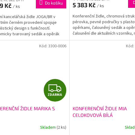
Do košíku
5 383 Kč
99 Kč
/ ks
/ ks
Konferenční židle, chromová struk
í kancelářská židle JOGA/BR v
pérovka, pevné područky s plast
tním černém provedení spojuje
opěrkami, čalouněný sedák a opěr
listický design s funkčností.
čalounění dle aktuálních vzorníku,
micky tvarovaný sedák a opěrák
120kg, záruka: 24...
ují potřebné pohodlí při...
Kód:
3300-0006
Kód:
Z
ZDARMA
D
ERENČNÍ ŽIDLE MARIKA S
KONFERENČNÍ ŽIDLE MIA
A
á
CELOKOVOVÁ BÍLÁ
R
Skladem
(2 ks)
Skla