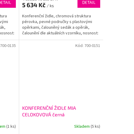
DETAIL
DETAIL
5 634 Kč
/ ks
tura
Konferenční židle, chromová struktura
ovými
pérovka, pevné područky s plastovými
ák,
opěrkami, čalouněný sedák a opěrák,
 nosnost:
čalounění dle aktuálních vzorníku, nosnost:
120kg, záruka: 24...
700-0135
Kód:
700-0151
KONFERENČNÍ ŽIDLE MIA
CELOKOVOVÁ černá
dem
(1 ks)
Skladem
(5 ks)