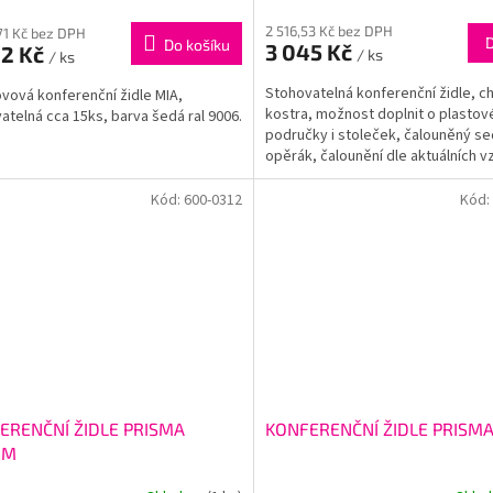
2 516,53 Kč bez DPH
71 Kč bez DPH
Do košíku
3 045 Kč
62 Kč
/ ks
/ ks
Stohovatelná konferenční židle, 
vová konferenční židle MIA,
kostra, možnost doplnit o plastov
atelná cca 15ks, barva šedá ral 9006.
područky i stoleček, čalouněný se
opěrák, čalounění dle aktuálních v
nosnost: 120kg,...
Kód:
600-0312
Kód:
ERENČNÍ ŽIDLE PRISMA
KONFERENČNÍ ŽIDLE PRISM
OM