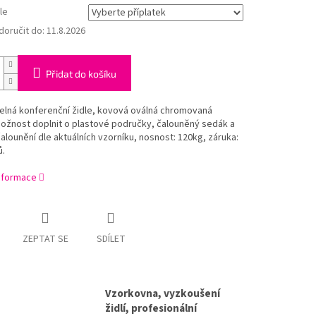
le
oručit do:
11.8.2026
Přidat do košíku
elná konferenční židle, kovová oválná chromovaná
ožnost doplnit o plastové područky, čalouněný sedák a
alounění dle aktuálních vzorníku, nosnost: 120kg, záruka:
ů.
informace
ZEPTAT SE
SDÍLET
Vzorkovna, vyzkoušení
židlí, profesionální