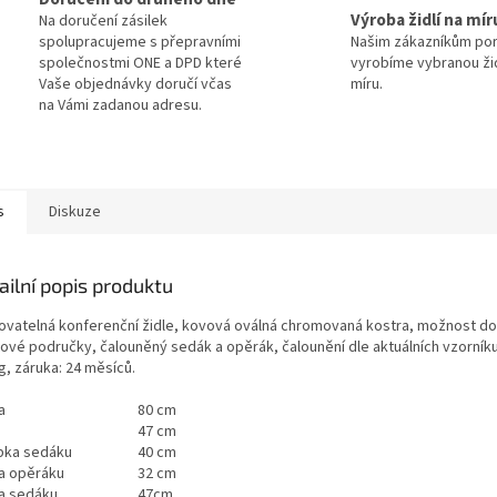
Výroba židlí na mír
Na doručení zásilek
spolupracujeme s přepravními
Našim zákazníkům po
společnostmi ONE a DPD které
vyrobíme vybranou žid
Vaše objednávky doručí včas
míru.
na Vámi zadanou adresu.
s
Diskuze
ailní popis produktu
ovatelná konferenční židle, kovová oválná chromovaná kostra, možnost dop
tové područky, čalouněný sedák a opěrák, čalounění dle aktuálních vzorníku
g, záruka: 24 měsíců.
a
80 cm
47 cm
bka sedáku
40 cm
a opěráku
32 cm
a sedáku
47cm