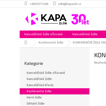
Přejít
+420576771356
zidle@kapazlin.cz
na
obsah
Kancelářské židle síťované
Kancelářské židle
Domů
Konferenční židle
KONFERENČNÍ ŽIDLE VI
P
KON
o
Přeskočit
s
Průměr
Neohod
Kategorie
kategorie
t
hodnoce
r
produkt
Kancelářské židle síťované
a
je
Kancelářské židle
0,0
n
z
Kancelářská křesla
n
5
í
Konferenční židle
hvězdič
p
Herní židle
a
Dětské židle