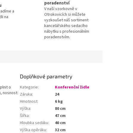
poradenství
u
V naší vzorkovně v
radíme a
Otrokovicích si můžete
li na
vyzkoušet náš sortiment
kancelářského sedacího
nábytku s profesionálním
poradenstvím.
Doplňkové parametry
lnit o
Kategorie
:
Konferenční židle
, nosnost:
Záruka
:
24
Hmotnost
:
6 kg
Výška
:
80 cm
Šířka
:
47 cm
Hloubka sedáku
:
40 cm
Výška opěráku
:
32 cm