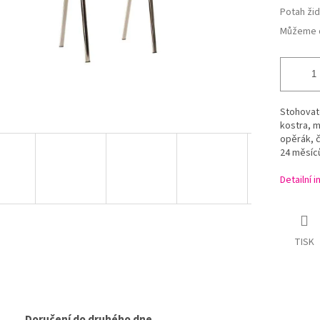
Potah žid
Můžeme d
Stohovat
kostra, m
opěrák, č
24 měsíc
Detailní 
TISK
Doručení do druhého dne