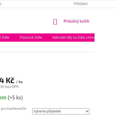
OBNÍCH ÚDAJŮ
PODĚKOVÁNÍ ZA NÁKUP V E-SHOPU KAPAZIDLE.CZ
Přihlášení
NÁKUPNÍ
Prázdný košík
KOŠÍK
 židle
Plastové židle
Náhradní díly na židle a křesla
Prac
4 Kč
/ ks
 Kč
bez DPH
dem
(>5 ks)
 pro konferenční