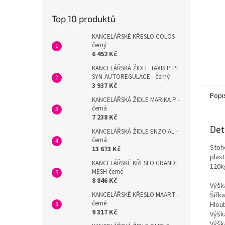
Top 10 produktů
KANCELÁŘSKÉ KŘESLO COLOS
černý
6 452 Kč
KANCELÁŘSKÁ ŽIDLE TAXIS P PL
SYN-AUTOREGULACE - černý
3 937 Kč
Popi
KANCELÁŘSKÁ ŽIDLE MARIKA P -
černá
7 238 Kč
Det
KANCELÁŘSKÁ ŽIDLE ENZO AL -
černá
Stoh
13 673 Kč
plas
KANCELÁŘSKÉ KŘESLO GRANDE
120k
MESH černé
8 846 Kč
Výšk
KANCELÁŘSKÉ KŘESLO MAART -
Šířka
černé
Hlou
9 317 Kč
Výšk
Výšk