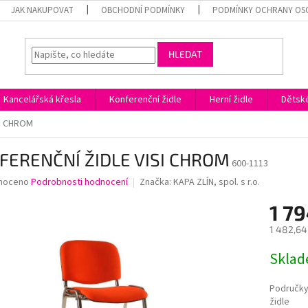
JAK NAKUPOVAT
OBCHODNÍ PODMÍNKY
PODMÍNKY OCHRANY OS
HLEDAT
Kancelářská křesla
Konferenční židle
Herní židle
Dětské
SI CHROM
FERENČNÍ ŽIDLE VISI CHROM
600-1113
né
noceno
Podrobnosti hodnocení
Značka:
KAPA ZLÍN, spol. s r.o.
ní
1 79
u
1 482,64
Měrná
Skla
cena:
ek.
Područky
židle