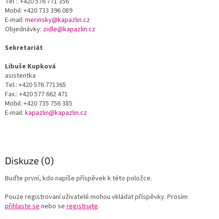
Tel :. +420 576 771 356
Mobil: +420 733 396 089
E-mail:
merinsky@kapazlin.cz
Objednávky:
zidle@kapazlin.cz
Sekretariát
Libuše Kupková
asistentka
Tel.: +420 576 771365
Fax.: +420 577 662 471
Mobil: +420 735 756 385
E-mail:
kapazlin@kapazlin.cz
Diskuze (0)
Buďte první, kdo napíše příspěvek k této položce.
Pouze registrovaní uživatelé mohou vkládat příspěvky. Prosím
přihlaste se
nebo se
registrujte
.