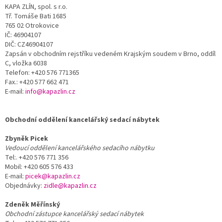
KAPA ZLÍN, spol. s r.o.
Tř. Tomáše Bati 1685
765 02 Otrokovice
IČ: 46904107
DIČ: CZ46904107
Zapsán v obchodním rejstříku vedeném Krajským soudem v Brno, oddíl
C, vložka 6038
Telefon: +420 576 771365
Fax.: +420 577 662 471
E-mail:
info@kapazlin.cz
Obchodní oddělení kancelářský sedací nábytek
Zbyněk Picek
Vedoucí oddělení kancelářského sedacího nábytku
Tel:. +420 576 771 356
Mobil: +420 605 576 433
E-mail:
picek@kapazlin.cz
Objednávky:
zidle@kapazlin.cz
Zdeněk Měřínský
Obchodní zástupce kancelářský sedací nábytek