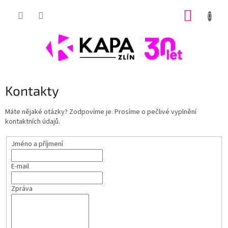
Přejít
NÁKUP
na
obsah
KOŠÍK
Kontakty
Máte nějaké otázky? Zodpovíme je. Prosíme o pečlivé vyplnění
kontaktních údajů.
Jméno a příjmení
E-mail
Zpráva