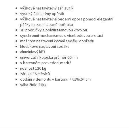
výškově nastavitelný záhlavník
vysoký čalouněný opěrák
výškově nastavitelná bederní opora pomocí elegantní
páčky na zadní straně opěráku
3D područky s polyuretanovou krytkou
synchronní mechanismus s vícebodovou aretací
možnost nastavení kývání sedáku dopředu
hloubkové nastavení sedáku
aluminiový kříž
univerzální kolečka průměr 60mm
v barevném provedení modrá
nosnost 120 kg
záruka 36 měsíců
dodání v demontu v kartonu 77x36x64 cm
váha židle 21kg
Z
á
p
a