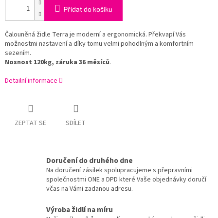
Přidat do košíku
Čalouněná židle Terra je moderní a ergonomická. Překvapí Vás
možnostmi nastavení a díky tomu velmi pohodlným a komfortním
sezením.
Nosnost 120kg, záruka
36
měsíců
.
Detailní informace
ZEPTAT SE
SDÍLET
Doručení do druhého dne
Na doručení zásilek spolupracujeme s přepravními
společnostmi ONE a DPD které Vaše objednávky doručí
včas na Vámi zadanou adresu.
Výroba židlí na míru