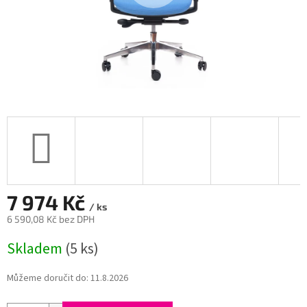
7 974 Kč
/ ks
6 590,08 Kč bez DPH
Měrná
Skladem
(5 ks)
cena:
Můžeme doručit do:
11.8.2026