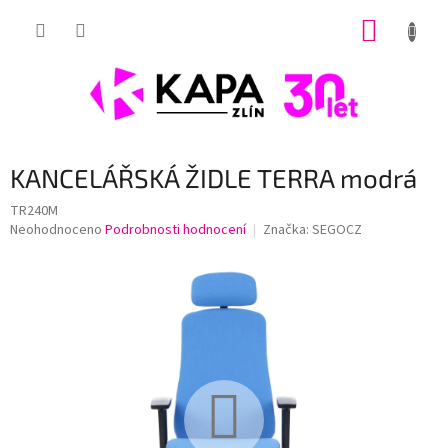
Přejít
NÁKUP
na
obsah
KOŠÍK
KANCELÁŘSKÁ ŽIDLE TERRA modrá
TR240M
Průměrné
Neohodnoceno
Podrobnosti hodnocení
Značka:
SEGOCZ
hodnocení
produktu
je
0,0
z
5
hvězdiček.