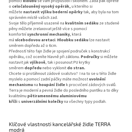
pomocí
kloubu
se vám přizpůsobí i sklonem. Záda pak opřete
o
celočalouněný vysoký opěrák,
u kterého si
můžete
nastavit výšku bederní opěrky
tak, aby byla na tom
správném místě vašich zad.
Svoje tělo příjemně usazené na
kvalitním sedáku
ze studené
pěny můžete zrelaxovat ještě více s pomocí
komfortní
synchronní mechaniky
, která
má
vícebodovou
aretaci
.
Hloubku sedáku
lze nastavit
směrem dopředu až o 6cm.
Předností této fajn židle je spojení područek s konstrukcí
opěráku, což oceníte hlavně při záklonu.
Područky
si můžete
nastavit jak
výškově
, tak i posunout PU krytky
směrem
dopředu
nebo vyklonit
do stran.
Chcete si protáhnout zádové svalstvo? I na to se u této židle
myslelo a pomocí zadní páčky máte možnost
uvolnění
mechanismu
na
houpání židle
k procvičení zádových svalů.
Terra je moderní a pevná židle do posledního puntíku a to díky
kvalitnímu
pětiramennému aluminiovému
kříži
s
univerzálními kolečky
na všechny typy podlah.
Klíčové vlastnosti kancelářské židle TERRA
modrá