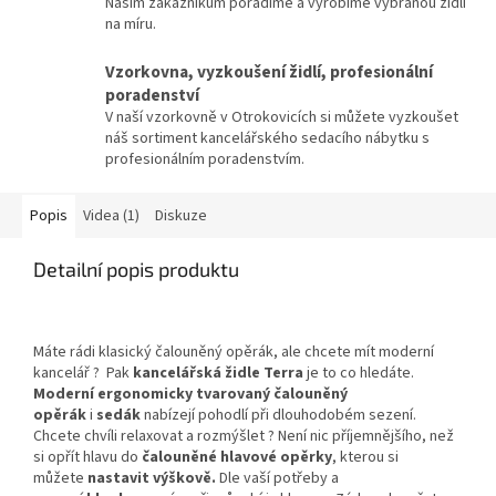
Našim zákazníkům poradíme a vyrobíme vybranou židli
na míru.
Vzorkovna, vyzkoušení židlí, profesionální
poradenství
V naší vzorkovně v Otrokovicích si můžete vyzkoušet
náš sortiment kancelářského sedacího nábytku s
profesionálním poradenstvím.
Popis
Videa (1)
Diskuze
Detailní popis produktu
Máte rádi klasický čalouněný opěrák, ale chcete mít moderní
kancelář ? Pak
kancelářská židle Terra
je to co hledáte.
Moderní ergonomicky tvarovaný čalouněný
opěrák
i
sedák
nabízejí pohodlí při dlouhodobém sezení.
Chcete chvíli relaxovat a rozmýšlet ? Není nic příjemnějšího, než
si opřít hlavu do
čalouněné hlavové opěrky
, kterou si
můžete
nastavit výškově.
Dle vaší potřeby a