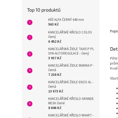
Top 10 produktů
Kříž ALFA ČERNÝ 640 mm
563 Kč
Popi
KANCELÁŘSKÉ KŘESLO COLOS
černý
6 452 Kč
Det
KANCELÁŘSKÁ ŽIDLE TAXIS P PL
SYN-AUTOREGULACE - černý
3 937 Kč
Pěti
prům
KANCELÁŘSKÁ ŽIDLE MARIKA P -
Kval
černá
7 238 Kč
Vlas
KANCELÁŘSKÁ ŽIDLE ENZO AL -
černá
13 673 Kč
KANCELÁŘSKÉ KŘESLO GRANDE
MESH černé
8 846 Kč
KANCELÁŘSKÉ KŘESLO MAART -