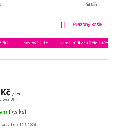
OBNÍCH ÚDAJŮ
PODĚKOVÁNÍ ZA NÁKUP V E-SHOPU KAPAZIDLE.CZ
Přihlášení
NÁKUPNÍ
Prázdný košík
KOŠÍK
 židle
Plastové židle
Náhradní díly na židle a křesla
Prac
 Kč
/ ks
č bez DPH
dem
(>5 ks)
oručit do:
11.8.2026