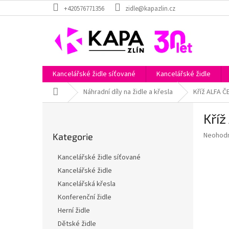
Přejít
+420576771356
zidle@kapazlin.cz
na
obsah
Kancelářské židle síťované
Kancelářské židle
Domů
Náhradní díly na židle a křesla
Kříž ALFA 
P
Kří
o
Přeskočit
s
Průměr
Neohod
Kategorie
kategorie
t
hodnoce
r
produkt
Kancelářské židle síťované
a
je
Kancelářské židle
0,0
n
z
Kancelářská křesla
n
5
í
Konferenční židle
hvězdič
p
Herní židle
a
Dětské židle