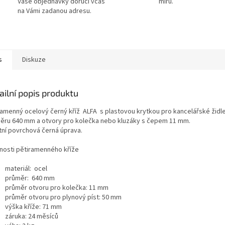
Vaše objednávky doručí včas
míru.
na Vámi zadanou adresu.
s
Diskuze
ailní popis produktu
ramenný ocelový černý kříž ALFA s plastovou krytkou pro kancelářské židle
ěru 640 mm a otvory pro kolečka nebo kluzáky s čepem 11 mm.
itní povrchová černá úprava.
tnosti pětiramenného kříže
materiál: ocel
průměr: 640 mm
průměr otvoru pro kolečka: 11 mm
průměr otvoru pro plynový píst: 50 mm
výška kříže: 71 mm
záruka: 24 měsíců