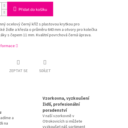
Přidat do košíku
ný ocelový černý kříž s plastovou krytkou pro
ké židle a křesla o průměru 640 mm a otvory pro kolečka
záky s čepem 11 mm. Kvalitní povrchová černá úprava.
informace
ZEPTAT SE
SDÍLET
Vzorkovna, vyzkoušení
židlí, profesionální
poradenství
u
V naší vzorkovně v
radíme a
Otrokovicích si můžete
li na
vyzkoušet náš sortiment