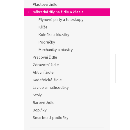
n
Plastové židle
e
Náhradní díly na židle a křesla
l
Plynové písty a teleskopy
Kříže
Kolečka a kluzáky
Područky
Mechaniky a piastry
Pracovní židle
Zdravotní židle
Aktivní židle
Kadeřnické židle
Lavice a multisedáky
Stoly
Barové židle
Doplňky
Smartmatt podložky