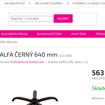
JAK NAKUPOVAT
OBCHODNÍ PODMÍNKY
PODMÍNKY OCHRANY OS
HLEDAT
Kancelářská křesla
Konferenční židle
Herní židle
Dětské
ČERNÝ 640 mm
ž ALFA ČERNÝ 640 mm
1111-8001
né
noceno
Podrobnosti hodnocení
Značka:
KAPA ZLÍN, spol. s r.o.
ní
563
u
465,29 K
Měrná
Skla
cena:
ek.
Můžeme d