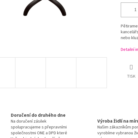
Pětiramen
kancelářs
nebo klu
Detailní 
TISK
Doručení do druhého dne
Výroba židlí na mír
Na doručení zásilek
spolupracujeme s přepravními
Našim zákazníkům po
společnostmi ONE a DPD které
vyrobíme vybranou žid