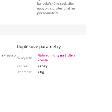
kancelářského sedacího
nábytku s profesionálním
poradenstvím.
Doplňkové parametry
 a křesla o
Náhradní díly na židle a
Kategorie
:
křesla
Záruka
:
2 roky
Hmotnost
:
2 kg