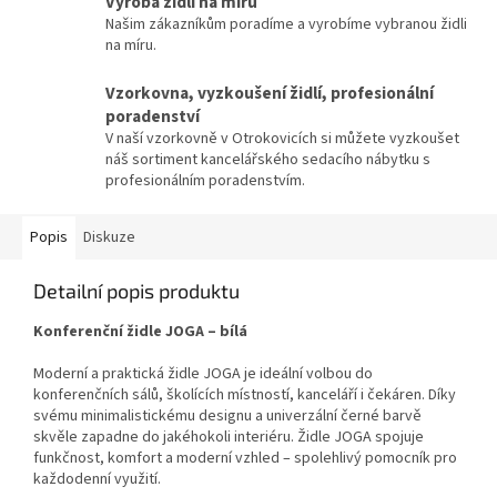
Výroba židlí na míru
Našim zákazníkům poradíme a vyrobíme vybranou židli
na míru.
Vzorkovna, vyzkoušení židlí, profesionální
poradenství
V naší vzorkovně v Otrokovicích si můžete vyzkoušet
náš sortiment kancelářského sedacího nábytku s
profesionálním poradenstvím.
Popis
Diskuze
Detailní popis produktu
Konferenční židle JOGA – bílá
Moderní a praktická židle JOGA je ideální volbou do
konferenčních sálů, školících místností, kanceláří i čekáren. Díky
svému minimalistickému designu a univerzální černé barvě
skvěle zapadne do jakéhokoli interiéru. Židle JOGA spojuje
funkčnost, komfort a moderní vzhled – spolehlivý pomocník pro
každodenní využití.