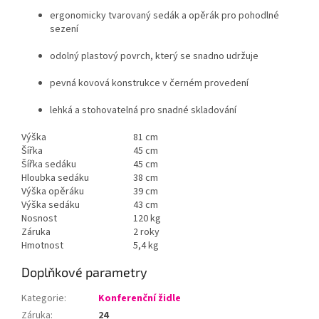
ergonomicky tvarovaný sedák a opěrák pro pohodlné
sezení
odolný plastový povrch, který se snadno udržuje
pevná kovová konstrukce v černém provedení
lehká a stohovatelná pro snadné skladování
Výška
81 cm
Šířka
45 cm
Šířka sedáku
45 cm
Hloubka sedáku
38 cm
Výška opěráku
39 cm
Výška sedáku
43 cm
Nosnost
120 kg
Záruka
2 roky
Hmotnost
5,4 kg
Doplňkové parametry
Kategorie
:
Konferenční židle
Záruka
:
24