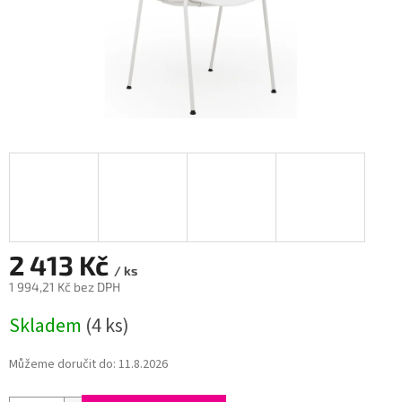
2 413 Kč
/ ks
1 994,21 Kč bez DPH
Měrná
Skladem
(4 ks)
cena:
Můžeme doručit do:
11.8.2026