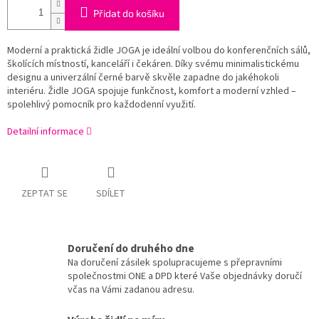
Přidat do košíku
Moderní a praktická židle JOGA je ideální volbou do konferenčních sálů,
školících místností, kanceláří i čekáren. Díky svému minimalistickému
designu a univerzální černé barvě skvěle zapadne do jakéhokoli
interiéru. Židle JOGA spojuje funkčnost, komfort a moderní vzhled –
spolehlivý pomocník pro každodenní využití.
Detailní informace
ZEPTAT SE
SDÍLET
Doručení do druhého dne
Na doručení zásilek spolupracujeme s přepravními
společnostmi ONE a DPD které Vaše objednávky doručí
včas na Vámi zadanou adresu.