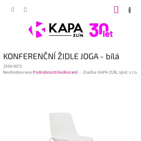
Přejít
NÁKUP
na
obsah
KOŠÍK
KONFERENČNÍ ŽIDLE JOGA - bílá
2500-0072
Průměrné
Neohodnoceno
Podrobnosti hodnocení
Značka:
KAPA ZLÍN, spol. s r.o.
hodnocení
produktu
je
0,0
z
5
hvězdiček.