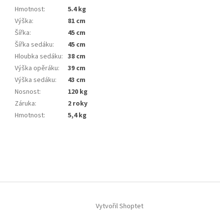
Hmotnost
:
5.4 kg
Výška
:
81 cm
Šířka
:
45 cm
Šířka sedáku
:
45 cm
Hloubka sedáku
:
38 cm
Výška opěráku
:
39 cm
Výška sedáku
:
43 cm
Nosnost
:
120 kg
Záruka
:
2 roky
Hmotnost
:
5,4 kg
Z
á
p
a
t
í
Vytvořil Shoptet