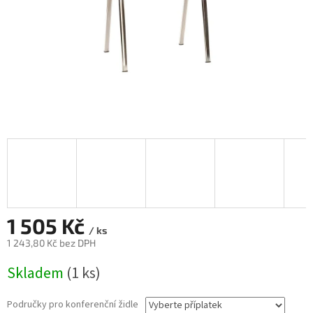
1 505 Kč
/ ks
1 243,80 Kč
bez DPH
Měrná
Skladem
(1 ks)
cena:
Područky pro konferenční židle