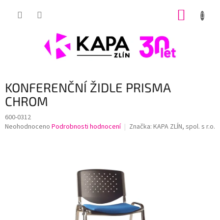
Přejít
NÁKUP
na
obsah
KOŠÍK
KONFERENČNÍ ŽIDLE PRISMA
CHROM
600-0312
Průměrné
Neohodnoceno
Podrobnosti hodnocení
Značka:
KAPA ZLÍN, spol. s r.o.
hodnocení
produktu
je
0,0
z
5
hvězdiček.