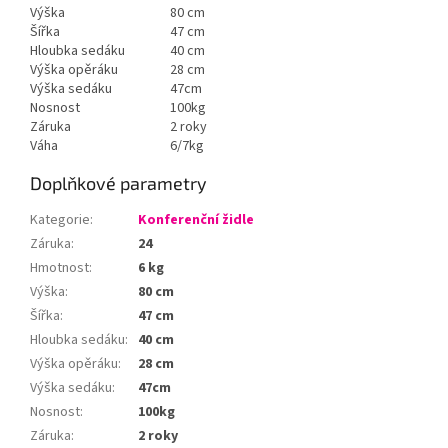
Výška
80 cm
Šířka
47 cm
Hloubka sedáku
40 cm
Výška opěráku
28 cm
Výška sedáku
47cm
Nosnost
100kg
Záruka
2 roky
Váha
6/7kg
Doplňkové parametry
Kategorie
:
Konferenční židle
Záruka
:
24
Hmotnost
:
6 kg
Výška
:
80 cm
Šířka
:
47 cm
Hloubka sedáku
:
40 cm
Výška opěráku
:
28 cm
Výška sedáku
:
47cm
Nosnost
:
100kg
Záruka
:
2 roky