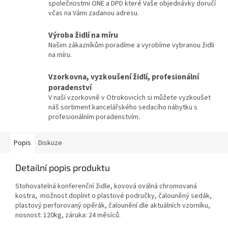
společnostmi ONE a DPD které Vaše objednávky doručí
včas na Vámi zadanou adresu.
Výroba židlí na míru
Našim zákazníkům poradíme a vyrobíme vybranou židli
na míru.
Vzorkovna, vyzkoušení židlí, profesionální
poradenství
V naší vzorkovně v Otrokovicích si můžete vyzkoušet
náš sortiment kancelářského sedacího nábytku s
profesionálním poradenstvím.
Popis
Diskuze
Detailní popis produktu
Stohovatelná konferenční židle, kovová oválná chromovaná
kostra, možnost doplnit o plastové područky, čalouněný sedák,
plastový perforovaný opěrák, čalounění dle aktuálních vzorníku,
nosnost: 120kg, záruka: 24 měsíců.