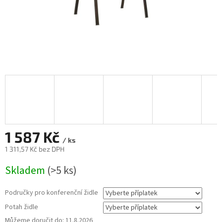
1 587 Kč
/ ks
1 311,57 Kč
bez DPH
Měrná
Skladem
(>5 ks)
cena:
Područky pro konferenční židle
Potah židle
Můžeme doručit do:
11.8.2026