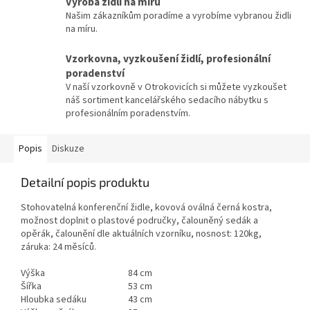
Výroba židlí na míru
Našim zákazníkům poradíme a vyrobíme vybranou židli
na míru.
Vzorkovna, vyzkoušení židlí, profesionální
poradenství
V naší vzorkovně v Otrokovicích si můžete vyzkoušet
náš sortiment kancelářského sedacího nábytku s
profesionálním poradenstvím.
Popis
Diskuze
Detailní popis produktu
Stohovatelná konferenční židle, kovová oválná černá kostra,
možnost doplnit o plastové područky, čalouněný sedák a
opěrák, čalounění dle aktuálních vzorníku, nosnost: 120kg,
záruka: 24 měsíců.
Výška
84 cm
Šířka
53 cm
Hloubka sedáku
43 cm