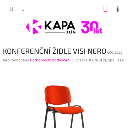
Přejít
NÁKUP
na
obsah
KOŠÍK
KONFERENČNÍ ŽIDLE VISI NERO
600-1111
Průměrné
Neohodnoceno
Podrobnosti hodnocení
Značka:
KAPA ZLÍN, spol. s r.o.
hodnocení
produktu
je
0,0
z
5
hvězdiček.