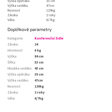
Výška opěráku
35 cm
Výška sedáku
47cm
Nosnost
120kg
Záruka
2 roky
Váha
6/7kg
Doplňkové parametry
Kategorie
:
Konferenční židle
Záruka
:
24
Hmotnost
:
6 kg
Výška
:
84 cm
Šířka
:
53 cm
Hloubka sedáku
:
43 cm
Výška opěráku
:
35 cm
Výška sedáku
:
47cm
Nosnost
:
120kg
Záruka
:
2 roky
Váha
:
6/7kg