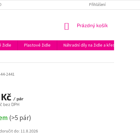
OBNÍCH ÚDAJŮ
PODĚKOVÁNÍ ZA NÁKUP V E-SHOPU KAPAZIDLE.CZ
Přihlášení
NÁKUPNÍ
Prázdný košík
KOŠÍK
 židle
Plastové židle
Náhradní díly na židle a křesla
Prac
444-2441
 Kč
/ pár
č bez DPH
dem
(>5 pár)
oručit do:
11.8.2026