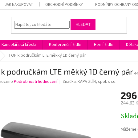
JAK NAKUPOVAT
OBCHODNÍ PODMÍNKY
PODMÍNKY OCHRANY OS
HLEDAT
Kancelářská křesla
Konferenční židle
Herní židle
Dětské
TOP k područkám LTE měkký 1D černý pár
 k područkám LTE měkký 1D černý pár
4
né
noceno
Podrobnosti hodnocení
Značka:
KAPA ZLÍN, spol. s r.o.
ní
296
u
244,63 K
Měrná
Skla
cena:
ek.
Můžeme d