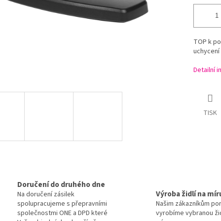
TOP k po
uchycení
Detailní 
TISK
Doručení do druhého dne
Výroba židlí na mír
Na doručení zásilek
spolupracujeme s přepravními
Našim zákazníkům po
společnostmi ONE a DPD které
vyrobíme vybranou žid