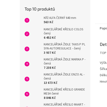
Top 10 produktů
Kříž ALFA ČERNÝ 640 mm
563 Kč
Popi
KANCELÁŘSKÉ KŘESLO COLOS
černý
6 452 Kč
Det
KANCELÁŘSKÁ ŽIDLE TAXIS P PL
SYN-AUTOREGULACE - černý
3 937 Kč
TOP 
KANCELÁŘSKÁ ŽIDLE MARIKA P -
Výšk
černá
7 238 Kč
Šířka
KANCELÁŘSKÁ ŽIDLE ENZO AL -
Délk
černá
Hmot
13 673 Kč
KANCELÁŘSKÉ KŘESLO GRANDE
MESH černé
8 846 Kč
KANCELÁŘSKÉ KŘESLO MAART -