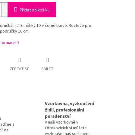
Přidat do košíku
dručkám LTE měkký 1D v černé barvě. Rozteče pro
 područky 10 cm.
informace
ZEPTAT SE
SDÍLET
Vzorkovna, vyzkoušení
židlí, profesionální
poradenství
u
V naší vzorkovně v
radíme a
Otrokovicích si můžete
li na
vyzkoušet náš sortiment