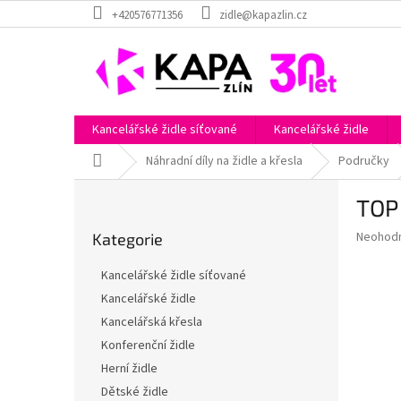
Přejít
+420576771356
zidle@kapazlin.cz
na
obsah
Kancelářské židle síťované
Kancelářské židle
Domů
Náhradní díly na židle a křesla
Područky
P
TOP
o
Přeskočit
s
Průměr
Neohod
Kategorie
kategorie
t
hodnoce
r
produkt
Kancelářské židle síťované
a
je
Kancelářské židle
0,0
n
z
Kancelářská křesla
n
5
í
Konferenční židle
hvězdič
p
Herní židle
a
Dětské židle