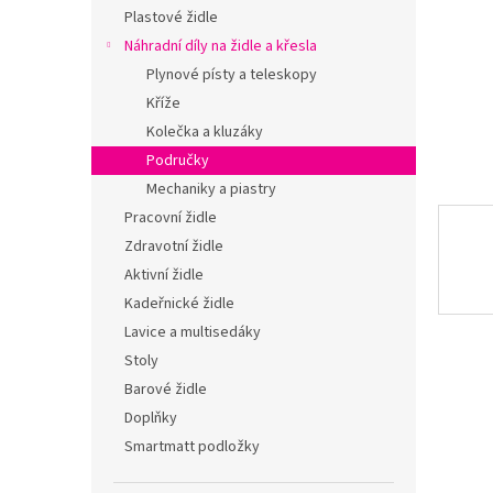
n
Plastové židle
e
Náhradní díly na židle a křesla
l
Plynové písty a teleskopy
Kříže
Kolečka a kluzáky
Područky
Mechaniky a piastry
Pracovní židle
Zdravotní židle
Aktivní židle
Kadeřnické židle
Lavice a multisedáky
Stoly
Barové židle
Doplňky
Smartmatt podložky