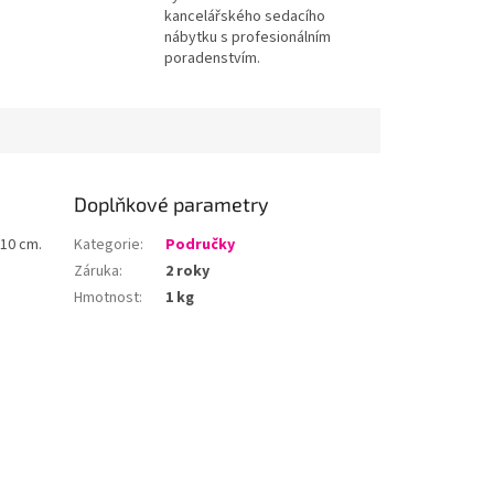
kancelářského sedacího
nábytku s profesionálním
poradenstvím.
Doplňkové parametry
y 10 cm.
Kategorie
:
Područky
Záruka
:
2 roky
Hmotnost
:
1 kg