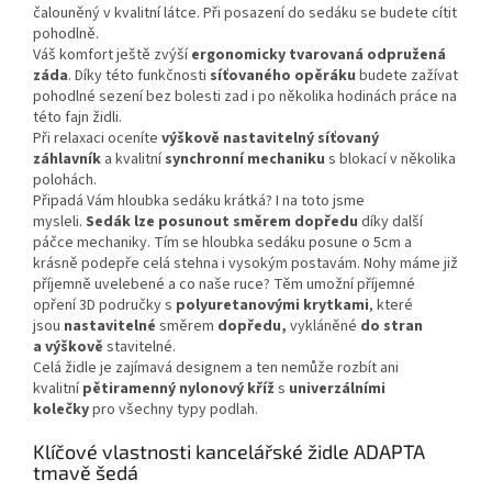
čalouněný v kvalitní látce. Při posazení do sedáku se budete cítit
pohodlně.
Váš komfort ještě zvýší
ergonomicky tvarovaná odpružená
záda
. Díky této funkčnosti
síťovaného opěráku
budete zažívat
pohodlné sezení bez bolesti zad i po několika hodinách práce na
této fajn židli.
Při relaxaci oceníte
výškově nastavitelný síťovaný
záhlavník
a kvalitní
synchronní mechaniku
s blokací v několika
polohách.
Připadá Vám hloubka sedáku krátká? I na toto jsme
mysleli.
Sedák lze posunout směrem dopředu
díky další
páčce mechaniky. Tím se hloubka sedáku posune o 5cm a
krásně podepře celá stehna i vysokým postavám. Nohy máme již
příjemně uvelebené a co naše ruce? Těm umožní příjemné
opření 3D područky s
polyuretanovými krytkami
, které
jsou
nastavitelné
směrem
dopředu,
vykláněné
do stran
a
výškově
stavitelné.
Celá židle je zajímavá designem a ten nemůže rozbít ani
kvalitní
pětiramenný nylonový kříž
s
univerzálními
kolečky
pro všechny typy podlah.
Klíčové vlastnosti kancelářské židle ADAPTA
tmavě šedá