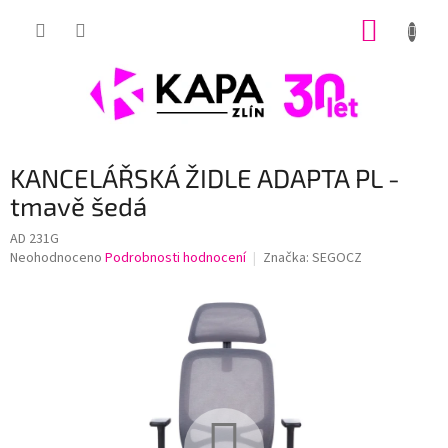
Přejít
NÁKUP
na
obsah
KOŠÍK
KANCELÁŘSKÁ ŽIDLE ADAPTA PL -
tmavě šedá
AD 231G
Průměrné
Neohodnoceno
Podrobnosti hodnocení
Značka:
SEGOCZ
hodnocení
produktu
je
0,0
z
5
hvězdiček.