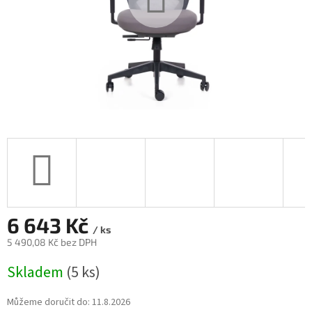
6 643 Kč
/ ks
5 490,08 Kč bez DPH
Měrná
Skladem
(5 ks)
cena:
Můžeme doručit do:
11.8.2026