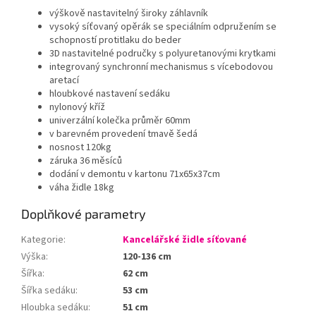
výškově nastavitelný široky záhlavník
vysoký síťovaný opěrák se speciálním odpružením se
schopností protitlaku do beder
3D nastavitelné područky s polyuretanovými krytkami
integrovaný synchronní mechanismus s vícebodovou
aretací
hloubkové nastavení sedáku
nylonový kříž
univerzální kolečka průměr 60mm
v barevném provedení tmavě šedá
nosnost 120kg
záruka 36 měsíců
dodání v demontu v kartonu 71x65x37cm
váha židle 18kg
Doplňkové parametry
Kategorie
:
Kancelářské židle síťované
Výška
:
120-136 cm
Šířka
:
62 cm
Šířka sedáku
:
53 cm
Hloubka sedáku
:
51 cm