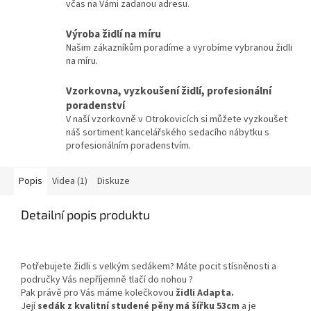
včas na Vámi zadanou adresu.
Výroba židlí na míru
Našim zákazníkům poradíme a vyrobíme vybranou židli
na míru.
Vzorkovna, vyzkoušení židlí, profesionální
poradenství
V naší vzorkovně v Otrokovicích si můžete vyzkoušet
náš sortiment kancelářského sedacího nábytku s
profesionálním poradenstvím.
Popis
Videa (1)
Diskuze
Detailní popis produktu
Potřebujete židli s velkým sedákem? Máte pocit stísněnosti a
područky Vás nepříjemně tlačí do nohou ?
Pak právě pro Vás máme kolečkovou
židli Adapta.
Její
sedák z kvalitní studené pěny
má šířku 53cm
a je