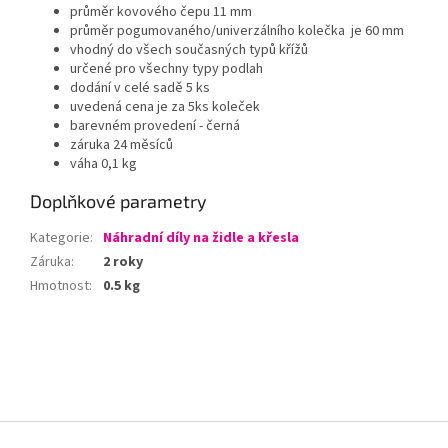
průměr kovového čepu 11 mm
průměr pogumovaného/univerzálního kolečka je 60 mm
vhodný do všech současných typů křížů
určené pro všechny typy podlah
dodání v celé sadě 5 ks
uvedená cena je za 5ks koleček
barevném provedení - černá
záruka 24 měsíců
váha 0,1 kg
Doplňkové parametry
Kategorie
:
Náhradní díly na židle a křesla
Záruka
:
2 roky
Hmotnost
:
0.5 kg
Z
á
p
a
t