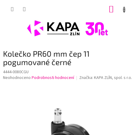
Přejít
NÁKUP
na
obsah
KOŠÍK
Kolečko PR60 mm čep 11
pogumované černé
4444-0080CGU
Průměrné
Neohodnoceno
Podrobnosti hodnocení
Značka:
KAPA ZLÍN, spol. s r.o.
hodnocení
produktu
je
0,0
z
5
hvězdiček.