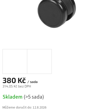
380 Kč
/ sada
314,05 Kč bez DPH
Měrná
Skladem
(>5 sada)
cena:
Můžeme doručit do:
12.8.2026