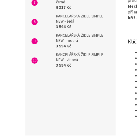
předl
černé
Mec
9 317 Kč
příj
KANCELÁŘSKÁ ŽIDLE SIMPLE
kříž
NEW - šedá
3 594 Kč
KANCELÁŘSKÁ ŽIDLE SIMPLE
NEW - modrá
Klí
3 594 Kč
KANCELÁŘSKÁ ŽIDLE SIMPLE
NEW - vínová
3 594 Kč