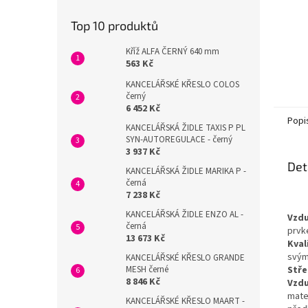
Top 10 produktů
Kříž ALFA ČERNÝ 640 mm
563 Kč
KANCELÁŘSKÉ KŘESLO COLOS
černý
6 452 Kč
Popi
KANCELÁŘSKÁ ŽIDLE TAXIS P PL
SYN-AUTOREGULACE - černý
3 937 Kč
Det
KANCELÁŘSKÁ ŽIDLE MARIKA P -
černá
7 238 Kč
KANCELÁŘSKÁ ŽIDLE ENZO AL -
Vzdu
černá
prvk
13 673 Kč
Kval
svými
KANCELÁŘSKÉ KŘESLO GRANDE
MESH černé
Stře
8 846 Kč
Vzdu
mater
KANCELÁŘSKÉ KŘESLO MAART -