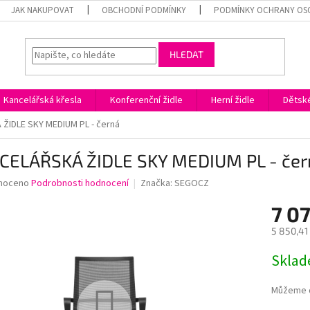
JAK NAKUPOVAT
OBCHODNÍ PODMÍNKY
PODMÍNKY OCHRANY OS
HLEDAT
Kancelářská křesla
Konferenční židle
Herní židle
Dětské
ŽIDLE SKY MEDIUM PL - černá
CELÁŘSKÁ ŽIDLE SKY MEDIUM PL - čer
né
noceno
Podrobnosti hodnocení
Značka:
SEGOCZ
ní
7 0
u
5 850,41
Měrná
Skla
cena:
ek.
Můžeme d