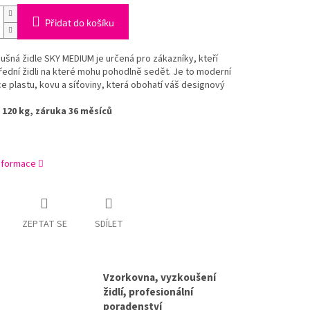
Přidat do košíku
ušná židle SKY MEDIUM je určená pro zákazníky, kteří
třední židli na které mohu pohodlně sedět. Je to moderní
 plastu, kovu a síťoviny, která obohatí váš designový
120 kg, záruka
36
měsíců
informace
ZEPTAT SE
SDÍLET
Vzorkovna, vyzkoušení
židlí, profesionální
poradenství