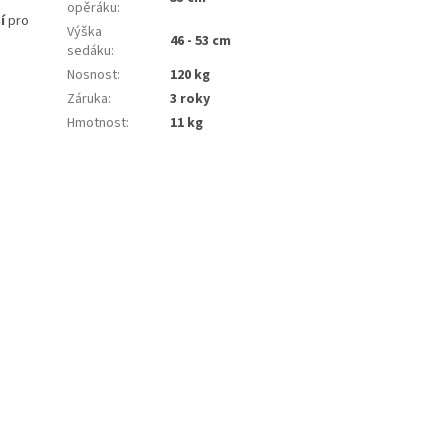
opěráku
:
í
pro
Výška
46 - 53 cm
sedáku
:
Nosnost
:
120 kg
Záruka
:
3 roky
Hmotnost
:
11 kg