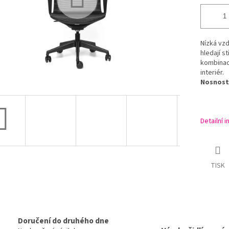
Nízká vzd
hledají s
kombinace
interiér.
Nosnost 
Detailní 
TISK
Doručení do druhého dne