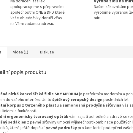
Výroba židlí na mír
Na doručení zásilek
spolupracujeme s přepravními
Našim zákazníkům po
společnostmi ONE a DPD které
vyrobíme vybranou žid
Vaše objednávky doručí včas
míru.
na Vámi zadanou adresu.
s
Videa (1)
Diskuze
ailní popis produktu
šná nízká kancelářská židle SKY
MEDIUM
je perfektním moderním a po
em do vašeho interiéru. Je to
špičkový evropský design
posledních let.
itní korpus z tvrzeného plastu
a
samonosná prodyšná síťovina
vás z
 liniemi a funkčností.
dní ergonomicky tvarovaný
opěrák
vám zajistí pohodlné a zdravé sezen
šný sedák
jen z pevné síťoviny umocní výjimečnost kombinace použitých k
iálů, které ještě doplňují
pevné područky
pro komfortní podepření vaše