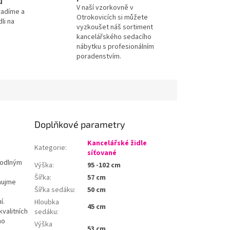
u
V naší vzorkovně v
radíme a
Otrokovicích si můžete
li na
vyzkoušet náš sortiment
kancelářského sedacího
nábytku s profesionálním
poradenstvím.
Doplňkové parametry
Kancelářské židle
Kategorie
:
síťované
hodlným
Výška
:
95 -102 cm
Šířka
:
57 cm
aujme
Šířka sedáku
:
50 cm
í.
Hloubka
45 cm
valitních
sedáku
:
ho
Výška
53 cm