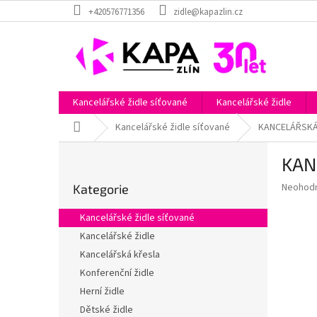
Přejít
+420576771356
zidle@kapazlin.cz
na
obsah
Kancelářské židle síťované
Kancelářské židle
Domů
Kancelářské židle síťované
KANCELÁŘSKÁ 
P
KAN
o
Přeskočit
s
Průměr
Neohod
Kategorie
kategorie
t
hodnoce
r
produkt
Kancelářské židle síťované
a
je
Kancelářské židle
0,0
n
z
Kancelářská křesla
n
5
í
Konferenční židle
hvězdič
p
Herní židle
a
Dětské židle