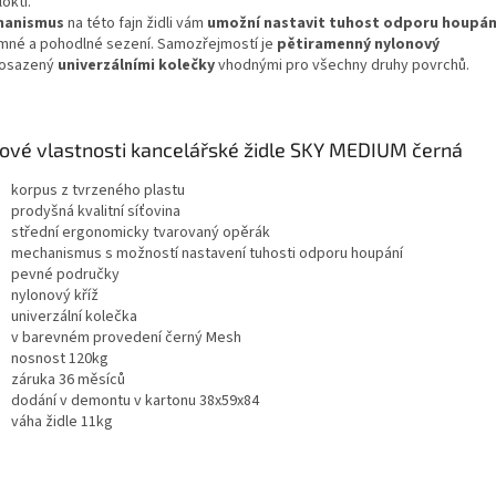
oktí.
hanismus
na této fajn židli vám
umožní nastavit tuhost odporu houpán
emné a pohodlné sezení. Samozřejmostí je
pětiramenný nylonový
osazený
univerzálními
kolečky
vhodnými pro všechny druhy povrchů.
čové vlastnosti kancelářské židle SKY MEDIUM černá
korpus z tvrzeného plastu
prodyšná kvalitní síťovina
střední ergonomicky tvarovaný opěrák
mechanismus s možností nastavení tuhosti odporu houpání
pevné područky
nylonový kříž
univerzální kolečka
v barevném provedení černý Mesh
nosnost 120kg
záruka 36 měsíců
dodání v demontu v kartonu 38x59x84
váha židle 11kg