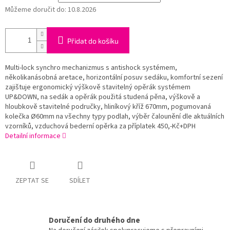
Můžeme doručit do:
10.8.2026
Přidat do košíku
Multi-lock synchro mechanizmus s antishock systémem,
několikanásobná aretace, horizontální posuv sedáku, komfortní sezení
zajištuje ergonomický výškově stavitelný opěrák systémem
UP&DOWN, na sedák a opěrák použitá studená pěna, výškově a
hloubkově stavitelné područky, hliníkový kříž 670mm, pogumovaná
kolečka Ø60mm na všechny typy podlah, výběr čalounění dle aktuálních
vzorníků, vzduchová bederní opěrka za příplatek 450,-Kč+DPH
Detailní informace
ZEPTAT SE
SDÍLET
Doručení do druhého dne