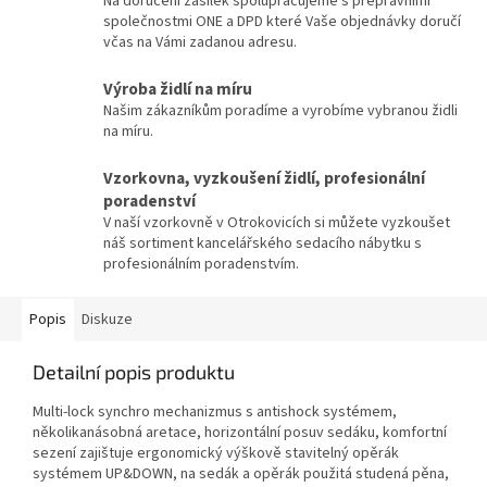
Na doručení zásilek spolupracujeme s přepravními
společnostmi ONE a DPD které Vaše objednávky doručí
včas na Vámi zadanou adresu.
Výroba židlí na míru
Našim zákazníkům poradíme a vyrobíme vybranou židli
na míru.
Vzorkovna, vyzkoušení židlí, profesionální
poradenství
V naší vzorkovně v Otrokovicích si můžete vyzkoušet
náš sortiment kancelářského sedacího nábytku s
profesionálním poradenstvím.
Popis
Diskuze
Detailní popis produktu
Multi-lock synchro mechanizmus s antishock systémem,
několikanásobná aretace, horizontální posuv sedáku, komfortní
sezení zajištuje ergonomický výškově stavitelný opěrák
systémem UP&DOWN, na sedák a opěrák použitá studená pěna,