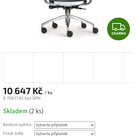
Z
ZDARMA
D
A
R
M
A
10 647 Kč
/ ks
8 799,17 Kč
bez DPH
Měrná
Skladem
(2 ks)
cena:
Bederní opěrka
Potah židle