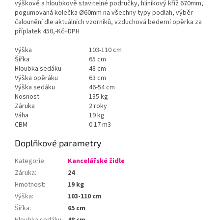
výškově a hloubkově stavitelné područky, hliníkový kříž 670mm,
pogumovaná kolečka Ø60mm na všechny typy podlah, výběr
čalounění dle aktuálních vzorníků, vzduchová bederní opěrka za
příplatek 450,-Kč+DPH
Výška
103-110 cm
Šířka
65 cm
Hloubka sedáku
48 cm
Výška opěráku
63 cm
Výška sedáku
46-54 cm
Nosnost
135 kg
Záruka
2 roky
Váha
19 kg
CBM
0.17 m3
Doplňkové parametry
Kategorie
:
Kancelářské židle
Záruka
:
24
Hmotnost
:
19 kg
Výška
:
103-110 cm
Šířka
:
65 cm