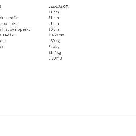
a
122-132 cm
71 cm
bka sedáku
51 cm
a opěráku
61 cm
a hlavové opěrky
20 cm
a sedáku
49-59 cm
ost
160 kg
ka
2 roky
31,7 kg
0.30 m3