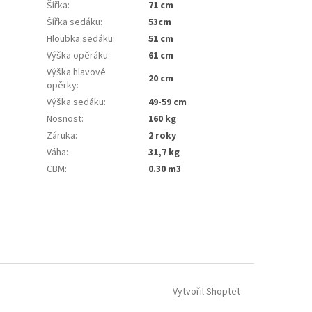
Šířka
:
71 cm
Šířka sedáku
:
53cm
Hloubka sedáku
:
51 cm
Výška opěráku
:
61 cm
Výška hlavové
20 cm
opěrky
:
Výška sedáku
:
49-59 cm
Nosnost
:
160 kg
Záruka
:
2 roky
Váha
:
31,7 kg
CBM
:
0.30 m3
Vytvořil Shoptet