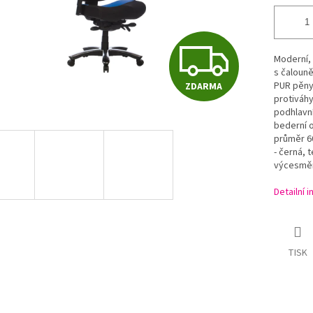
Z
Moderní, 
s čaloun
PUR pěny 
ZDARMA
D
protiváh
podhlavn
bederní o
průměr 6
A
- černá, 
výcesměn
R
Detailní 
M
TISK
A