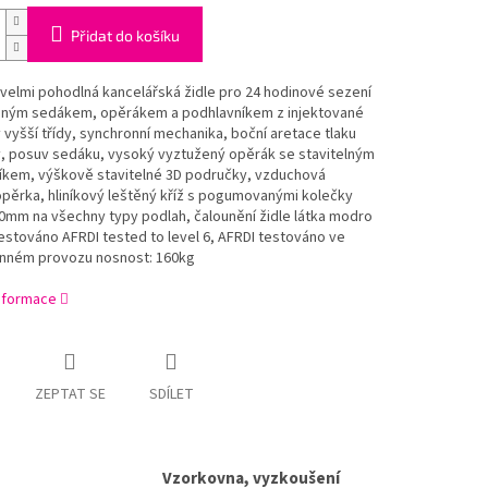
Přidat do košíku
velmi pohodlná kancelářská židle pro 24 hodinové sezení
ěným sedákem, opěrákem a podhlavníkem z injektované
vyšší třídy, synchronní mechanika, boční aretace tlaku
y, posuv sedáku, vysoký vyztužený opěrák se stavitelným
íkem, výškově stavitelné 3D područky, vzduchová
pěrka, hliníkový leštěný kříž s pogumovanými kolečky
0mm na všechny typy podlah, čalounění židle látka modro
testováno AFRDI tested to level 6, AFRDI testováno ve
ném provozu nosnost: 160kg
informace
ZEPTAT SE
SDÍLET
Vzorkovna, vyzkoušení