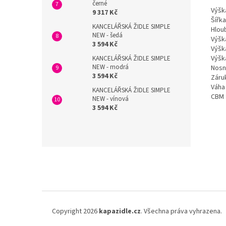
černé
Výšk
9 317 Kč
Šířka
KANCELÁŘSKÁ ŽIDLE SIMPLE
Hlou
NEW - šedá
Výšk
3 594 Kč
Výšk
Výšk
KANCELÁŘSKÁ ŽIDLE SIMPLE
NEW - modrá
Nosn
3 594 Kč
Záru
Váha
KANCELÁŘSKÁ ŽIDLE SIMPLE
CBM
NEW - vínová
3 594 Kč
Z
á
p
a
t
í
Copyright 2026
kapazidle.cz
. Všechna práva vyhrazena.