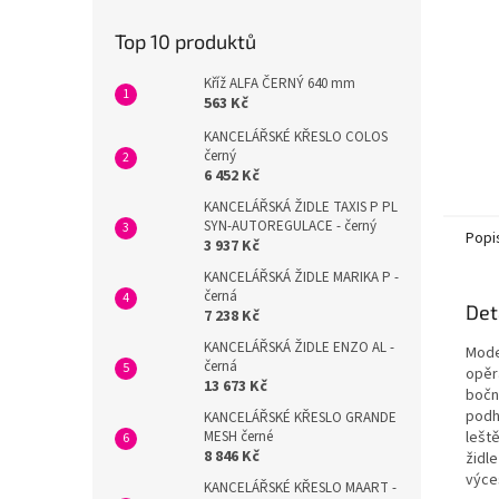
Top 10 produktů
Kříž ALFA ČERNÝ 640 mm
563 Kč
KANCELÁŘSKÉ KŘESLO COLOS
černý
6 452 Kč
KANCELÁŘSKÁ ŽIDLE TAXIS P PL
SYN-AUTOREGULACE - černý
Popi
3 937 Kč
KANCELÁŘSKÁ ŽIDLE MARIKA P -
černá
Det
7 238 Kč
KANCELÁŘSKÁ ŽIDLE ENZO AL -
Mode
černá
opěr
13 673 Kč
bočn
podh
KANCELÁŘSKÉ KŘESLO GRANDE
MESH černé
lešt
8 846 Kč
židle
výce
KANCELÁŘSKÉ KŘESLO MAART -