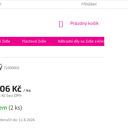
OBNÍCH ÚDAJŮ
PODĚKOVÁNÍ ZA NÁKUP V E-SHOPU KAPAZIDLE.CZ
Přihlášení
NÁKUPNÍ
Prázdný košík
KOŠÍK
 židle
Plastové židle
Náhradní díly na židle a křesla
Prac
ý
71000002
106 Kč
/ ks
3 Kč bez DPH
dem
(2 ks)
oručit do:
11.8.2026