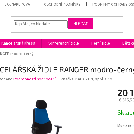
JAK NAKUPOVAT
OBCHODNÍ PODMÍNKY
PODMÍNKY OCHRANY OS
HLEDAT
Kancelářská křesla
Konferenční židle
Herní židle
Dětské
ANGER modro-černý
CELÁŘSKÁ ŽIDLE RANGER modro-čern
né
noceno
Podrobnosti hodnocení
Značka:
KAPA ZLÍN, spol. s r.o.
ní
20 
u
16 616,5
Měrná
Skla
cena:
ek.
Můžeme d