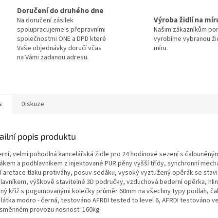
Doručení do druhého dne
Výroba židlí na mír
Na doručení zásilek
spolupracujeme s přepravními
Našim zákazníkům po
společnostmi ONE a DPD které
vyrobíme vybranou žid
Vaše objednávky doručí včas
míru.
na Vámi zadanou adresu.
s
Diskuze
ailní popis produktu
rní, velmi pohodlná kancelářská židle pro 24 hodinové sezení s čalouněn
ákem a podhlavníkem z injektované PUR pěny vyšší třídy, synchronní mech
í aretace tlaku protiváhy, posuv sedáku, vysoký vyztužený opěrák se stav
lavníkem, výškově stavitelné 3D područky, vzduchová bederní opěrka, hli
ěný kříž s pogumovanými kolečky průměr 60mm na všechny typy podlah, ča
 látka modro - černá, testováno AFRDI tested to level 6, AFRDI testováno v
směnném provozu nosnost: 160kg