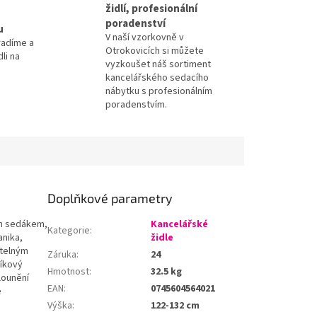
židlí, profesionální
poradenství
u
V naší vzorkovně v
radíme a
Otrokovicích si můžete
li na
vyzkoušet náš sortiment
kancelářského sedacího
nábytku s profesionálním
poradenstvím.
Doplňkové parametry
ým sedákem,
Kancelářské
Kategorie
:
anika,
židle
itelným
Záruka
:
24
níkový
Hmotnost
:
32.5 kg
lounění
EAN
:
0745604564021
e
Výška
:
122-132 cm