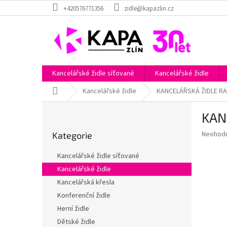
Přejít
+420576771356
zidle@kapazlin.cz
na
obsah
Kancelářské židle síťované
Kancelářské židle
Domů
Kancelářské židle
KANCELÁŘSKÁ ŽIDLE R
P
KAN
o
Přeskočit
s
Průměr
Neohod
Kategorie
kategorie
t
hodnoce
r
produkt
Kancelářské židle síťované
a
je
Kancelářské židle
0,0
n
z
Kancelářská křesla
n
5
í
Konferenční židle
hvězdič
p
Herní židle
a
Dětské židle