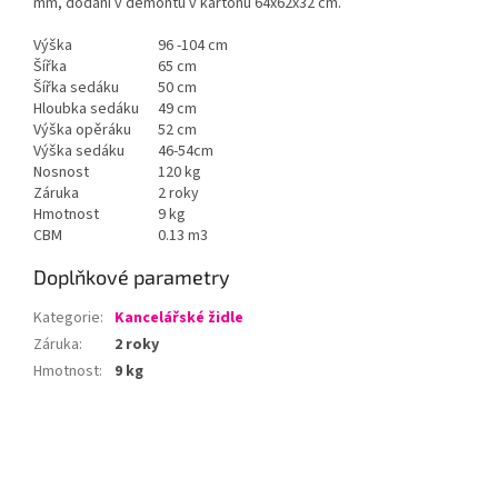
mm, dodání v demontu v kartonu 64x62x32 cm.
Výška
96 -104 cm
Šířka
65 cm
Šířka sedáku
50 cm
Hloubka sedáku
49 cm
Výška opěráku
52 cm
Výška sedáku
46-54cm
Nosnost
120 kg
Záruka
2 roky
Hmotnost
9 kg
CBM
0.13 m3
Doplňkové parametry
Kategorie
:
Kancelářské židle
Záruka
:
2 roky
Hmotnost
:
9 kg
Z
á
p