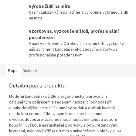
Výroba židlí na míru
Našim zákazníkům poradíme a vyrobíme vybranou židli
na míru.
Vzorkovna, vyzkoušení židlí, profesionální
poradenství
V naší vzorkovně v Otrokovicích si můžete vyzkoušet
náš sortiment kancelářského sedacího nábytku s
profesionálním poradenstvím.
Popis
Diskuze
Detailní popis produktu
Moderní kancelářská židle s ergonomicky tvarovaným
čalouněným opěrákem a sedákem nabízející pohodlí i při
dlouhodobějším sezení.
čalouněný sedák a opěrák kvalitní
elastickou černou látkou, synchronní mechanismus
s vícebodovou aretací s možností nastavení tuhosti odporu
houpání, výškově nastavitelné područky s polyuretanovými
krytkami, nylonový kříž Ø 670mm s univerzálními kolečky Ø 60