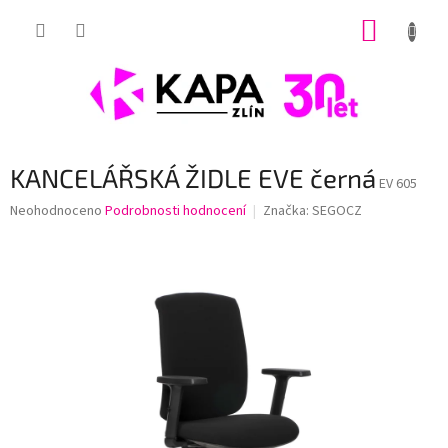
Přejít
NÁKUP
na
obsah
KOŠÍK
KANCELÁŘSKÁ ŽIDLE EVE černá
EV 605
Průměrné
Neohodnoceno
Podrobnosti hodnocení
Značka:
SEGOCZ
hodnocení
produktu
je
0,0
z
5
hvězdiček.