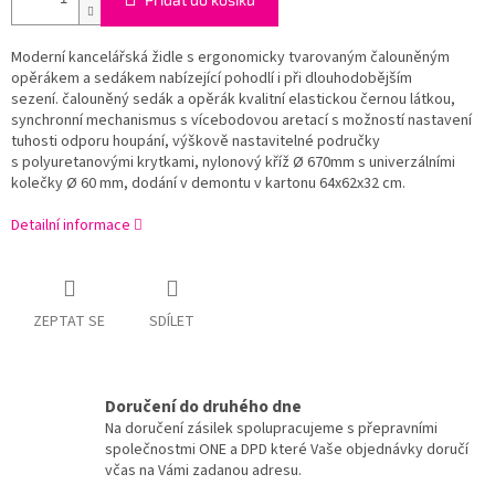
Moderní kancelářská židle s ergonomicky tvarovaným čalouněným
opěrákem a sedákem nabízející pohodlí i při dlouhodobějším
sezení.
čalouněný sedák a opěrák kvalitní elastickou černou látkou,
synchronní mechanismus s vícebodovou aretací s možností nastavení
tuhosti odporu houpání, výškově nastavitelné područky
s polyuretanovými krytkami, nylonový kříž Ø 670mm s univerzálními
kolečky Ø 60 mm, dodání v demontu v kartonu 64x62x32 cm.
Detailní informace
ZEPTAT SE
SDÍLET
Doručení do druhého dne
Na doručení zásilek spolupracujeme s přepravními
společnostmi ONE a DPD které Vaše objednávky doručí
včas na Vámi zadanou adresu.