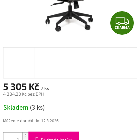
Z
ZDARMA
D
A
R
M
A
5 305 Kč
/ ks
4 384,30 Kč bez DPH
Měrná
Skladem
(3 ks)
cena:
Můžeme doručit do:
12.8.2026
Přidat do košíku