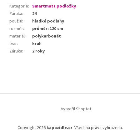
Kategorie
:
Smartmatt podložky
Záruka
:
24
použití
:
hladké podlahy
rozměr
:
průměr: 120 cm
materiál
:
polykarbonát
tvar
:
kruh
Záruka
:
2 roky
Z
á
p
a
t
í
Vytvořil Shoptet
Copyright 2026
kapazidle.cz
. Všechna práva vyhrazena.