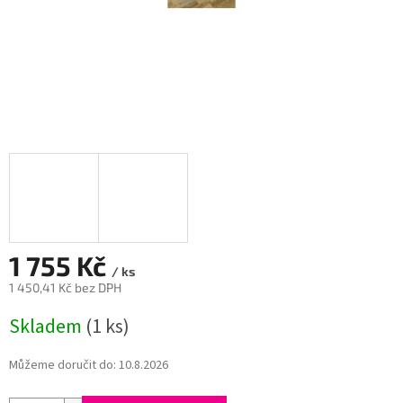
1 755 Kč
/ ks
1 450,41 Kč bez DPH
Měrná
Skladem
(1 ks)
cena:
Můžeme doručit do:
10.8.2026