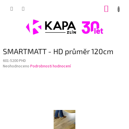
Přejít
NÁKUP
na
obsah
KOŠÍK
SMARTMATT - HD průměr 120cm
601-5200 PHD
Průměrné
Neohodnoceno
Podrobnosti hodnocení
hodnocení
produktu
je
0,0
z
5
hvězdiček.