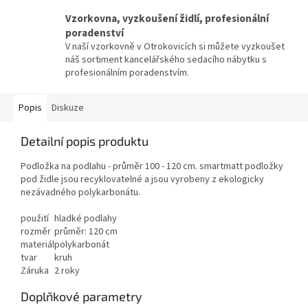
Vzorkovna, vyzkoušení židlí, profesionální
poradenství
V naší vzorkovně v Otrokovicích si můžete vyzkoušet
náš sortiment kancelářského sedacího nábytku s
profesionálním poradenstvím.
Popis
Diskuze
Detailní popis produktu
Podložka na podlahu - průměr 100 - 120 cm. smartmatt podložky
pod židle jsou recyklovatelné a jsou vyrobeny z ekologicky
nezávadného polykarbonátu.
použití
hladké podlahy
rozměr
průměr: 120 cm
materiál
polykarbonát
tvar
kruh
Záruka
2 roky
Doplňkové parametry