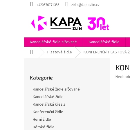
Přejít
+420576771356
zidle@kapazlin.cz
na
obsah
Kancelářské židle síťované
Kancelářské židle
Domů
Plastové židle
KONFERENČNÍ PLASTOVÁ ŽI
P
KON
o
Přeskočit
s
Průměr
Neohod
Kategorie
kategorie
t
hodnoce
r
produkt
Kancelářské židle síťované
a
je
Kancelářské židle
0,0
n
z
Kancelářská křesla
n
5
í
Konferenční židle
hvězdič
p
Herní židle
a
Dětské židle