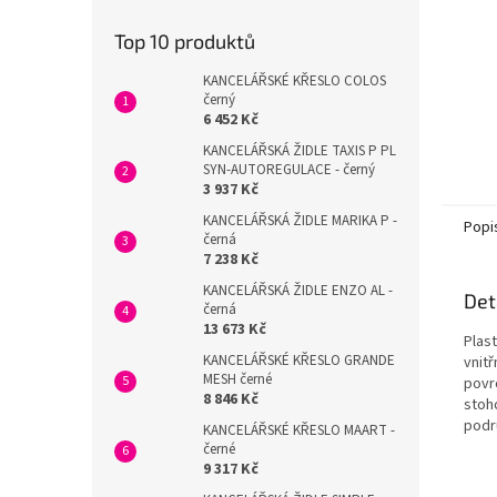
Top 10 produktů
KANCELÁŘSKÉ KŘESLO COLOS
černý
6 452 Kč
KANCELÁŘSKÁ ŽIDLE TAXIS P PL
SYN-AUTOREGULACE - černý
3 937 Kč
KANCELÁŘSKÁ ŽIDLE MARIKA P -
Popi
černá
7 238 Kč
KANCELÁŘSKÁ ŽIDLE ENZO AL -
Det
černá
13 673 Kč
Plast
KANCELÁŘSKÉ KŘESLO GRANDE
vnitř
MESH černé
povr
8 846 Kč
stoho
podr
KANCELÁŘSKÉ KŘESLO MAART -
černé
9 317 Kč