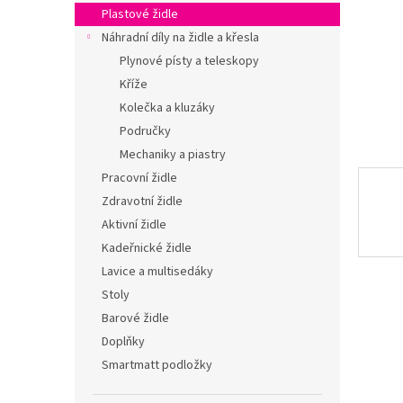
n
Plastové židle
e
Náhradní díly na židle a křesla
l
Plynové písty a teleskopy
Kříže
Kolečka a kluzáky
Područky
Mechaniky a piastry
Pracovní židle
Zdravotní židle
Aktivní židle
Kadeřnické židle
Lavice a multisedáky
Stoly
Barové židle
Doplňky
Smartmatt podložky