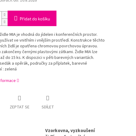
oručit do:
10.8.2026
Přidat do košíku
židle MIA je vhodná do jídelen i konferenčních prostor.
 využívat ve vnitřním i vnějším prostředí. Konstrukce těchto
ních židlí je opatřena chromovou povrchovou úpravou.
 zakončeny černými plastovými zátkami. Židle MIA lze
až do 15 ks. K dispozici v pěti barevných variantách.
sedák a opěrák, područky za příplatek, barevné
 : zelená
informace
ZEPTAT SE
SDÍLET
Vzorkovna, vyzkoušení