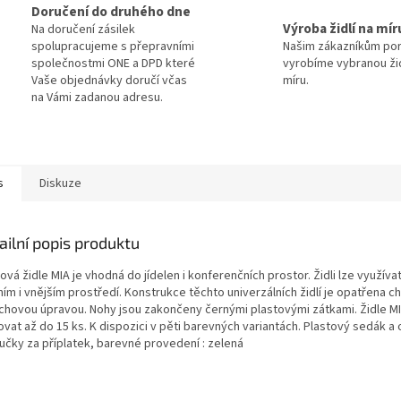
Doručení do druhého dne
Výroba židlí na mír
Na doručení zásilek
spolupracujeme s přepravními
Našim zákazníkům po
společnostmi ONE a DPD které
vyrobíme vybranou žid
Vaše objednávky doručí včas
míru.
na Vámi zadanou adresu.
s
Diskuze
ailní popis produktu
ová židle MIA je vhodná do jídelen i konferenčních prostor. Židli lze využíva
ním i vnějším prostředí. Konstrukce těchto univerzálních židlí je opatřena
chovou úpravou. Nohy jsou zakončeny černými plastovými zátkami. Židle MI
vat až do 15 ks. K dispozici v pěti barevných variantách. Plastový sedák a
učky za příplatek, barevné provedení : zelená