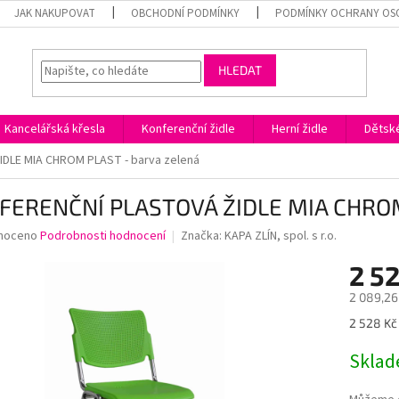
JAK NAKUPOVAT
OBCHODNÍ PODMÍNKY
PODMÍNKY OCHRANY OS
HLEDAT
Kancelářská křesla
Konferenční židle
Herní židle
Dětské
DLE MIA CHROM PLAST - barva zelená
FERENČNÍ PLASTOVÁ ŽIDLE MIA CHROM 
né
noceno
Podrobnosti hodnocení
Značka:
KAPA ZLÍN, spol. s r.o.
ní
2 5
u
2 089,26
Měrná
2 528 Kč 
cena:
ek.
Skla