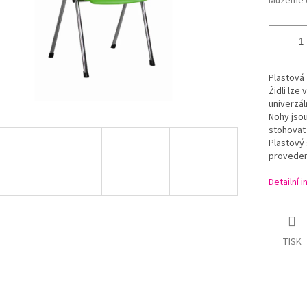
Můžeme d
Plastová 
Židli lze
univerzál
Nohy jsou
stohovat 
Plastový 
provedení
Detailní 
TISK