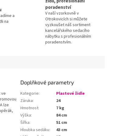
židlí, profesionální
poradenství
u
V naší vzorkovně v
radíme a
Otrokovicích si můžete
li na
vyzkoušet náš sortiment
kancelářského sedacího
nábytku s profesionálním
poradenstvím.
Doplňkové parametry
t ve
Kategorie
:
Plastové židle
 chromovou
Záruka
:
24
A lze
Hmotnost
:
7 kg
 opěrák,
Výška
:
84 cm
Šířka
:
51 cm
Hloubka sedáku
:
43 cm