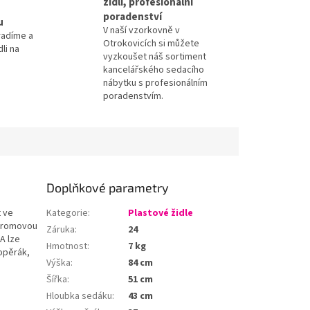
židlí, profesionální
poradenství
u
V naší vzorkovně v
radíme a
Otrokovicích si můžete
li na
vyzkoušet náš sortiment
kancelářského sedacího
nábytku s profesionálním
poradenstvím.
Doplňkové parametry
t ve
Kategorie
:
Plastové židle
 chromovou
Záruka
:
24
A lze
Hmotnost
:
7 kg
 opěrák,
Výška
:
84 cm
Šířka
:
51 cm
Hloubka sedáku
:
43 cm