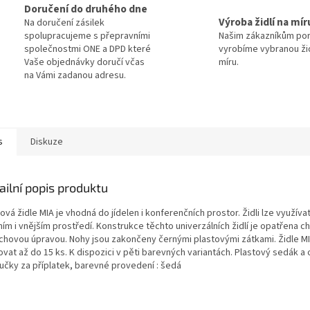
Doručení do druhého dne
Výroba židlí na mír
Na doručení zásilek
spolupracujeme s přepravními
Našim zákazníkům po
společnostmi ONE a DPD které
vyrobíme vybranou žid
Vaše objednávky doručí včas
míru.
na Vámi zadanou adresu.
s
Diskuze
ailní popis produktu
ová židle MIA je vhodná do jídelen i konferenčních prostor. Židli lze využíva
ním i vnějším prostředí. Konstrukce těchto univerzálních židlí je opatřena
chovou úpravou. Nohy jsou zakončeny černými plastovými zátkami. Židle MI
vat až do 15 ks. K dispozici v pěti barevných variantách. Plastový sedák a
učky za příplatek, barevné provedení : šedá