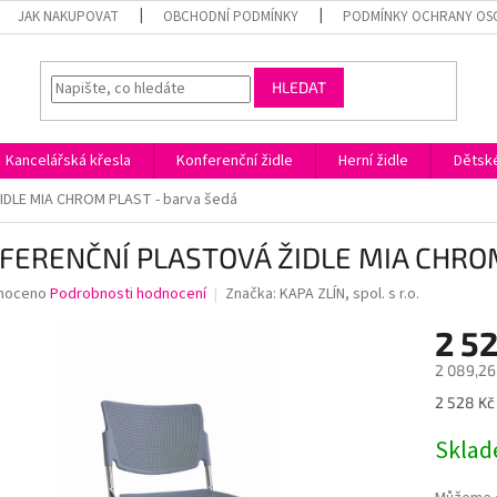
JAK NAKUPOVAT
OBCHODNÍ PODMÍNKY
PODMÍNKY OCHRANY OS
HLEDAT
Kancelářská křesla
Konferenční židle
Herní židle
Dětské
DLE MIA CHROM PLAST - barva šedá
FERENČNÍ PLASTOVÁ ŽIDLE MIA CHROM
né
noceno
Podrobnosti hodnocení
Značka:
KAPA ZLÍN, spol. s r.o.
ní
2 5
u
2 089,26
Měrná
2 528 Kč 
cena:
ek.
Skla