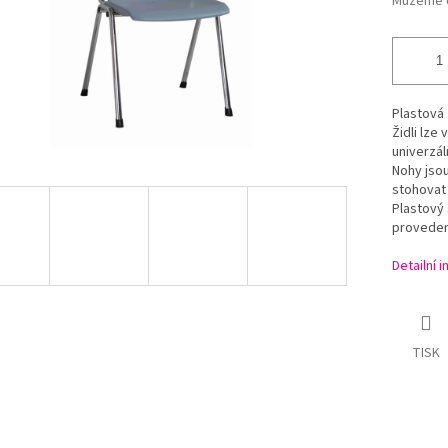
Můžeme d
Plastová 
Židli lze
univerzál
Nohy jsou
stohovat 
Plastový 
proveden
Detailní 
TISK