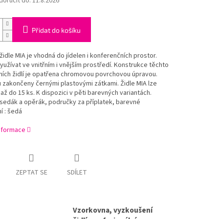
oručit do:
11.8.2026
Přidat do košíku
židle MIA je vhodná do jídelen i konferenčních prostor.
 využívat ve vnitřním i vnějším prostředí. Konstrukce těchto
ních židlí je opatřena chromovou povrchovou úpravou.
 zakončeny černými plastovými zátkami. Židle MIA lze
až do 15 ks. K dispozici v pěti barevných variantách.
sedák a opěrák, područky za příplatek, barevné
í : šedá
informace
ZEPTAT SE
SDÍLET
Vzorkovna, vyzkoušení