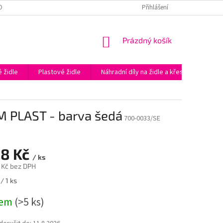
OBNÍCH ÚDAJŮ
PODĚKOVÁNÍ ZA NÁKUP V E-SHOPU KAPAZIDLE.CZ
Přihlášení
NÁKUPNÍ
Prázdný košík
KOŠÍK
 židle
Plastové židle
Náhradní díly na židle a křesla
Prac
 PLAST - barva šedá
700-0033/SE
28 Kč
/ ks
 Kč bez DPH
/ 1 ks
dem
(>5 ks)