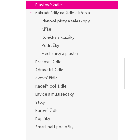
n
Plastové židle
e
Náhradní díly na židle a křesla
l
Plynové písty a teleskopy
Kříže
Kolečka a kluzáky
Područky
Mechaniky a piastry
Pracovní židle
Zdravotní židle
Aktivní židle
Kadeřnické židle
Lavice a multisedáky
Stoly
Barové židle
Doplňky
Smartmatt podložky