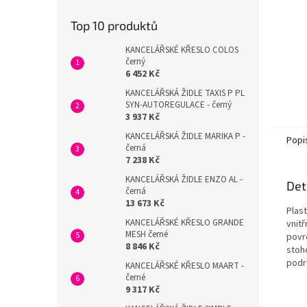
Top 10 produktů
KANCELÁŘSKÉ KŘESLO COLOS
černý
6 452 Kč
KANCELÁŘSKÁ ŽIDLE TAXIS P PL
SYN-AUTOREGULACE - černý
3 937 Kč
KANCELÁŘSKÁ ŽIDLE MARIKA P -
Popi
černá
7 238 Kč
KANCELÁŘSKÁ ŽIDLE ENZO AL -
Det
černá
13 673 Kč
Plast
KANCELÁŘSKÉ KŘESLO GRANDE
vnitř
MESH černé
povr
8 846 Kč
stoho
podr
KANCELÁŘSKÉ KŘESLO MAART -
černé
9 317 Kč