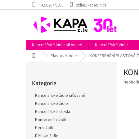
Přejít
+420576771356
zidle@kapazlin.cz
na
obsah
Kancelářské židle síťované
Kancelářské židle
Domů
Plastové židle
KONFERENČNÍ PLASTOVÁ ŽI
P
KON
o
Přeskočit
s
Průměr
Neohod
Kategorie
kategorie
t
hodnoce
r
produkt
Kancelářské židle síťované
a
je
Kancelářské židle
0,0
n
z
Kancelářská křesla
n
5
í
Konferenční židle
hvězdič
p
Herní židle
a
Dětské židle