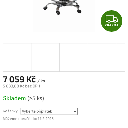
Z
ZDARMA
D
A
R
M
A
7 059 Kč
/ ks
5 833,88 Kč
bez DPH
Měrná
Skladem
(>5 ks)
cena:
Koženky
Můžeme doručit do:
11.8.2026