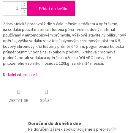
Přidat do košíku
Zdravotnická pracovní židle s čalouněným sedákem a opěrákem,
na
sedáku použit materiál studená pěna - velmi odolný materiál
používaný v automobilovém průmyslu
, výškově stavitelný půlkruhový
opěrák, výška sedáku stavitelná plynovým chromovým pístem K.5,
kovový chromový kříž leštěný průměr 640mm, pogumovaná kolečka
průměr 50mm vhodná na jakoukoliv podlahu, kruhová chromová
podnož, potah sedáku a opěráku koženka DOLARO barvy dle
přiloženého vzorníku, nosnost: 120kg, záruka: 24 měsíců.
Detailní informace
ZEPTAT SE
SDÍLET
Doručení do druhého dne
Na doručení zásilek spolupracujeme s přepravními