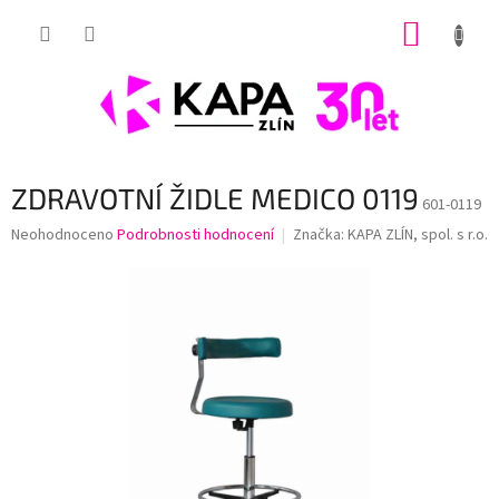
Přejít
NÁKUP
na
obsah
KOŠÍK
ZDRAVOTNÍ ŽIDLE MEDICO 0119
601-0119
Průměrné
Neohodnoceno
Podrobnosti hodnocení
Značka:
KAPA ZLÍN, spol. s r.o.
hodnocení
produktu
je
0,0
z
5
hvězdiček.