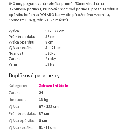
640mm, pogumovaná kolečka průměr 50mm vhodná na
jakoukoliv podlahu, kruhová chromová podnož, potah sedáku a
opěráku koženka DOLARO barvy dle přiloženého vzorníku,
nosnost: 120kg, záruka: 24 měsíců.
Výška
97 - 122 cm
Průměr sedáku
37 cm
Výška opěráku
8 cm
Výška sedáku
51 -71 cm
Nosnost
120kg
Záruka
2 roky
Váha
13 kg
Doplňkové parametry
Kategorie
:
Zdravotní židle
Záruka
:
24
Hmotnost
:
13 kg
Výška
:
97 - 122 cm
Průměr sedáku
:
37 cm
Výška opěráku
:
8 cm
Výška sedáku
:
51 -71 cm