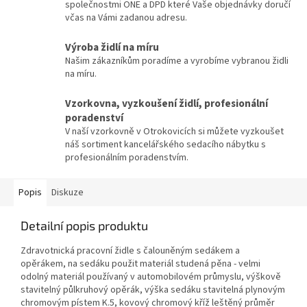
společnostmi ONE a DPD které Vaše objednávky doručí
včas na Vámi zadanou adresu.
Výroba židlí na míru
Našim zákazníkům poradíme a vyrobíme vybranou židli
na míru.
Vzorkovna, vyzkoušení židlí, profesionální
poradenství
V naší vzorkovně v Otrokovicích si můžete vyzkoušet
náš sortiment kancelářského sedacího nábytku s
profesionálním poradenstvím.
Popis
Diskuze
Detailní popis produktu
Zdravotnická pracovní židle s čalouněným sedákem a
opěrákem, na
sedáku použit materiál studená pěna - velmi
odolný materiál používaný v automobilovém průmyslu,
výškově
stavitelný půlkruhový opěrák, výška sedáku stavitelná plynovým
chromovým pístem K.5, kovový chromový kříž leštěný průměr