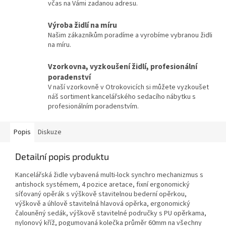
včas na Vámi zadanou adresu.
Výroba židlí na míru
Našim zákazníkům poradíme a vyrobíme vybranou židli
na míru.
Vzorkovna, vyzkoušení židlí, profesionální
poradenství
V naší vzorkovně v Otrokovicích si můžete vyzkoušet
náš sortiment kancelářského sedacího nábytku s
profesionálním poradenstvím.
Popis
Diskuze
Detailní popis produktu
Kancelářská židle vybavená multi-lock synchro mechanizmus s
antishock systémem, 4 pozice aretace, fixní ergonomický
síťovaný opěrák s výškově stavitelnou bederní opěrkou,
výškově a úhlově stavitelná hlavová opěrka, ergonomický
čalouněný sedák, výškově stavitelné područky s PU opěrkama,
nylonový kříž, pogumovaná kolečka průměr 60mm na všechny