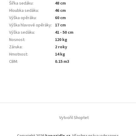
Šířka sedáku
:
48 cm
Hloubka sedáku
:
46 cm
Výška opěráku
:
60 cm
Výška hlavové opěráky
:
17 cm
Výška sedáku
:
41 - 50 cm
Nosnost
:
120 kg
Záruka
:
2 roky
Hmotnost
:
14 kg
CBM
:
0.15 m3
Z
á
p
a
t
í
Vytvořil Shoptet