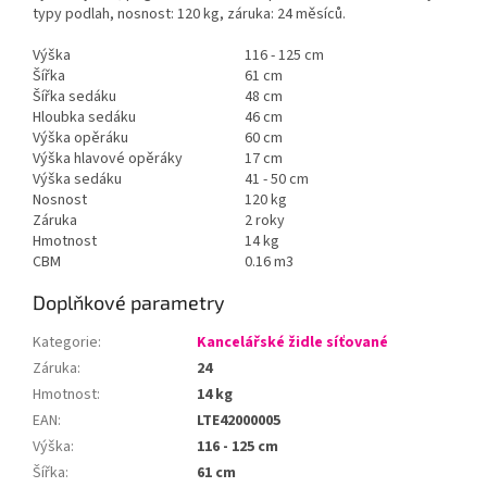
typy podlah, nosnost: 120 kg, záruka: 24 měsíců.
Výška
116 - 125 cm
Šířka
61 cm
Šířka sedáku
48 cm
Hloubka sedáku
46 cm
Výška opěráku
60 cm
Výška hlavové opěráky
17 cm
Výška sedáku
41 - 50 cm
Nosnost
120 kg
Záruka
2 roky
Hmotnost
14 kg
CBM
0.16 m3
Doplňkové parametry
Kategorie
:
Kancelářské židle síťované
Záruka
:
24
Hmotnost
:
14 kg
EAN
:
LTE42000005
Výška
:
116 - 125 cm
Šířka
:
61 cm