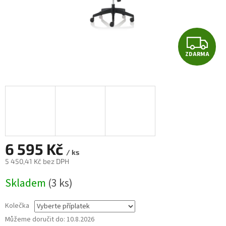
Z
ZDARMA
D
A
R
M
A
6 595 Kč
/ ks
5 450,41 Kč
bez DPH
Měrná
Skladem
(3 ks)
cena:
Kolečka
Můžeme doručit do:
10.8.2026