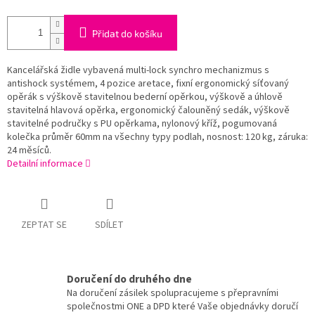
Přidat do košíku
Kancelářská židle vybavená multi-lock synchro mechanizmus s
antishock systémem, 4 pozice aretace, fixní ergonomický síťovaný
opěrák s výškově stavitelnou bederní opěrkou, výškově a úhlově
stavitelná hlavová opěrka, ergonomický čalouněný sedák, výškově
stavitelné područky s PU opěrkama, nylonový kříž, pogumovaná
kolečka průměr 60mm na všechny typy podlah, nosnost: 120 kg, záruka:
24 měsíců.
Detailní informace
ZEPTAT SE
SDÍLET
Doručení do druhého dne
Na doručení zásilek spolupracujeme s přepravními
společnostmi ONE a DPD které Vaše objednávky doručí