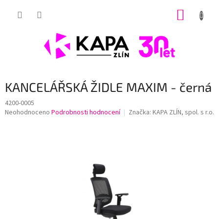
Přejít
NÁKUP
na
obsah
KOŠÍK
KANCELÁŘSKÁ ŽIDLE MAXIM - černá
4200-0005
Průměrné
Neohodnoceno
Podrobnosti hodnocení
Značka:
KAPA ZLÍN, spol. s r.o.
hodnocení
produktu
je
0,0
z
5
hvězdiček.