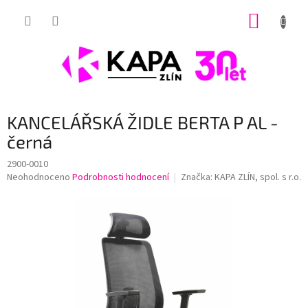
Přejít
NÁKUP
na
obsah
KOŠÍK
KANCELÁŘSKÁ ŽIDLE BERTA P AL -
černá
2900-0010
Průměrné
Neohodnoceno
Podrobnosti hodnocení
Značka:
KAPA ZLÍN, spol. s r.o.
hodnocení
produktu
je
0,0
z
5
hvězdiček.