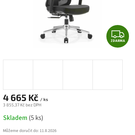
Z
ZDARMA
D
A
R
M
A
4 665 Kč
/ ks
3 855,37 Kč bez DPH
Měrná
Skladem
(5 ks)
cena:
Můžeme doručit do:
11.8.2026