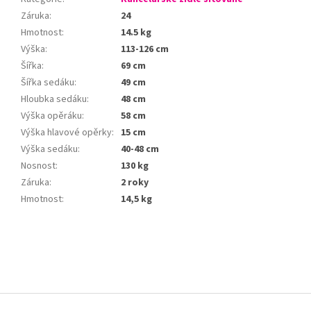
Záruka
:
24
Hmotnost
:
14.5 kg
Výška
:
113-126 cm
Šířka
:
69 cm
Šířka sedáku
:
49 cm
Hloubka sedáku
:
48 cm
Výška opěráku
:
58 cm
Výška hlavové opěrky
:
15 cm
Výška sedáku
:
40-48 cm
Nosnost
:
130 kg
Záruka
:
2 roky
Hmotnost
:
14,5 kg
Z
á
p
a
t