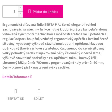
Přidat do košíku
Ergonomická síťovaná židle BERTA P AL černá elegantní vzhled
zachovávající si všechny funkce nutné k dobré práci v kanceláři i doma,
vybavená synchronní mechanikou s možností aretace ve 3 polohách a
regulací odporu houpání, vzdušný ergonomický opěrák z kvalitní černé
síťoviny, vybavený výškové stavitelnou bederní opěrkou, hlavovou
opěrkou výškově a úhlově stavitelnou čalouněnou do černé síťoviny,
velký pohodlný sedák z injektované pěny čalouněný v černé látce,
výškově stavitelné područky s PU opěrkami rukou, kovový kříž
chromový kříž průměr 700 mm s pogumovanými koly průměr 60 mm,
černý plynový píst k nastavení výšky sedáku.
Detailní informace
ZEPTAT SE
SDÍLET