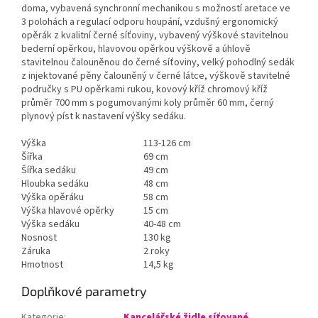
doma, vybavená synchronní mechanikou s možností aretace ve
3 polohách a regulací odporu houpání, vzdušný ergonomický
opěrák z kvalitní černé síťoviny, vybavený výškové stavitelnou
bederní opěrkou, hlavovou opěrkou výškově a úhlově
stavitelnou čalouněnou do černé síťoviny, velký pohodlný sedák
z injektované pěny čalouněný v černé látce, výškově stavitelné
područky s PU opěrkami rukou, kovový kříž chromový kříž
průměr 700 mm s pogumovanými koly průměr 60 mm, černý
plynový píst k nastavení výšky sedáku.
Výška
113-126 cm
Šířka
69 cm
Šířka sedáku
49 cm
Hloubka sedáku
48 cm
Výška opěráku
58 cm
Výška hlavové opěrky
15 cm
Výška sedáku
40-48 cm
Nosnost
130 kg
Záruka
2 roky
Hmotnost
14,5 kg
Doplňkové parametry
Kategorie
:
Kancelářské židle síťované