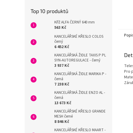
Top 10 produktů
Kříž ALFA ČERNÝ 640 mm
563 Kč
Popi
KANCELÁŘSKÉ KŘESLO COLOS
černý
6 452 Kč
Det
KANCELÁŘSKÁ ŽIDLE TAXIS P PL
SYN-AUTOREGULACE - černý
3 937 Kč
Tele
Pro 
KANCELÁŘSKÁ ŽIDLE MARIKA P -
Mater
černá
Záru
7 238 Kč
KANCELÁŘSKÁ ŽIDLE ENZO AL -
černá
13 673 Kč
KANCELÁŘSKÉ KŘESLO GRANDE
MESH černé
8 846 Kč
KANCELÁŘSKÉ KŘESLO MAART -