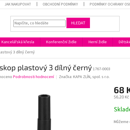
JAK NAKUPOVAT
OBCHODNÍ PODMÍNKY
PODMÍNKY OCHRANY OS
HLEDAT
Kancelářská křesla
Konferenční židle
Herní židle
Dětské
astový 3 dílný černý
skop plastový 3 dílný černý
1767-0003
né
noceno
Podrobnosti hodnocení
Značka:
KAPA ZLÍN, spol. s r.o.
ní
68 
u
56,20 Kč
Měrná
Skla
cena:
ek.
Můžeme d