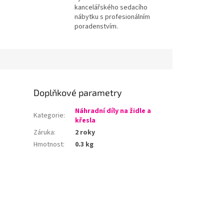
kancelářského sedacího
nábytku s profesionálním
poradenstvím.
Doplňkové parametry
Náhradní díly na židle a
Kategorie
:
křesla
Záruka
:
2 roky
Hmotnost
:
0.3 kg