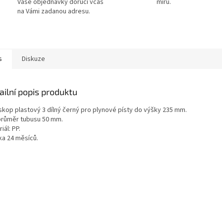
Vaše objednávky doručí včas
míru.
na Vámi zadanou adresu.
s
Diskuze
ailní popis produktu
skop plastový 3 dílný černý pro plynové písty do výšky 235 mm.
průměr tubusu 50 mm.
iál: PP.
ka 24 měsíců.