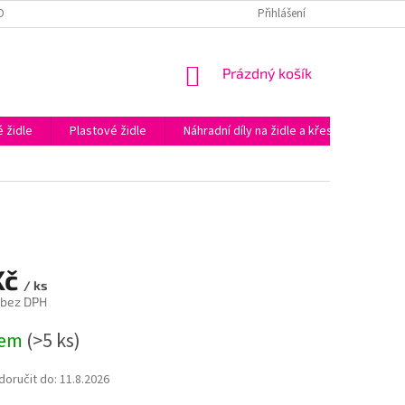
OBNÍCH ÚDAJŮ
PODĚKOVÁNÍ ZA NÁKUP V E-SHOPU KAPAZIDLE.CZ
Přihlášení
NÁKUPNÍ
Prázdný košík
KOŠÍK
 židle
Plastové židle
Náhradní díly na židle a křesla
Prac
Kč
/ ks
 bez DPH
dem
(>5 ks)
oručit do:
11.8.2026