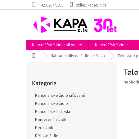
Přejít
+420576771356
zidle@kapazlin.cz
na
obsah
Kancelářské židle síťované
Kancelářské židle
Domů
Náhradní díly na židle a křesla
Teleskop pl
P
Tele
o
Přeskočit
s
Průměr
Neohod
Kategorie
kategorie
t
hodnoce
r
produkt
Kancelářské židle síťované
a
je
Kancelářské židle
0,0
n
z
Kancelářská křesla
n
5
í
Konferenční židle
hvězdič
p
Herní židle
a
Dětské židle