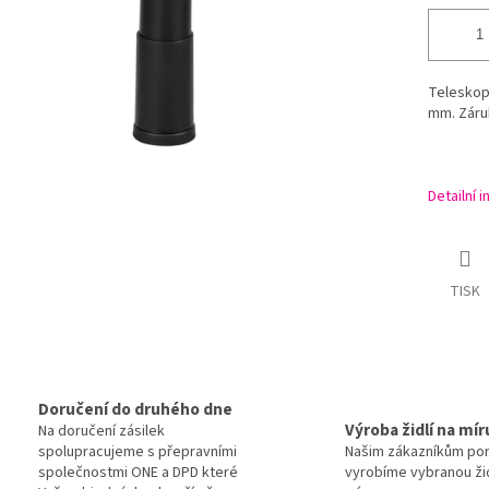
Teleskop 
mm. Záru
Detailní 
TISK
Doručení do druhého dne
Výroba židlí na mír
Na doručení zásilek
spolupracujeme s přepravními
Našim zákazníkům po
společnostmi ONE a DPD které
vyrobíme vybranou žid