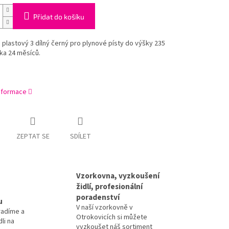
Přidat do košíku
plastový 3 dílný černý pro plynové písty do výšky 235
ka 24 měsíců.
informace
ZEPTAT SE
SDÍLET
Vzorkovna, vyzkoušení
židlí, profesionální
poradenství
u
V naší vzorkovně v
radíme a
Otrokovicích si můžete
li na
vyzkoušet náš sortiment