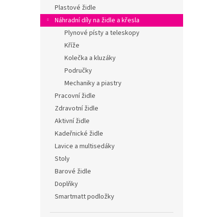
n
Plastové židle
e
Náhradní díly na židle a křesla
l
Plynové písty a teleskopy
Kříže
Kolečka a kluzáky
Područky
Mechaniky a piastry
Pracovní židle
Zdravotní židle
Aktivní židle
Kadeřnické židle
Lavice a multisedáky
Stoly
Barové židle
Doplňky
Smartmatt podložky