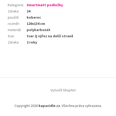
Kategorie
:
Smartmatt podložky
Záruka
:
24
použití
:
koberec
rozměr
:
120x134 cm
materiál
:
polykarbonát
tvar
:
tvar Q výřez na delší straně
Záruka
:
2 roky
Z
á
p
a
t
í
Vytvořil Shoptet
Copyright 2026
kapazidle.cz
. Všechna práva vyhrazena.