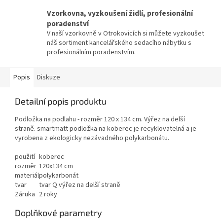
Vzorkovna, vyzkoušení židlí, profesionální
poradenství
V naší vzorkovně v Otrokovicích si můžete vyzkoušet
náš sortiment kancelářského sedacího nábytku s
profesionálním poradenstvím.
Popis
Diskuze
Detailní popis produktu
Podložka na podlahu - rozměr 120 x 134 cm. Výřez na delší
straně. smartmatt podložka na koberec je recyklovatelná a je
vyrobena z ekologicky nezávadného polykarbonátu.
použití
koberec
rozměr
120x134 cm
materiál
polykarbonát
tvar
tvar Q výřez na delší straně
Záruka
2 roky
Doplňkové parametry