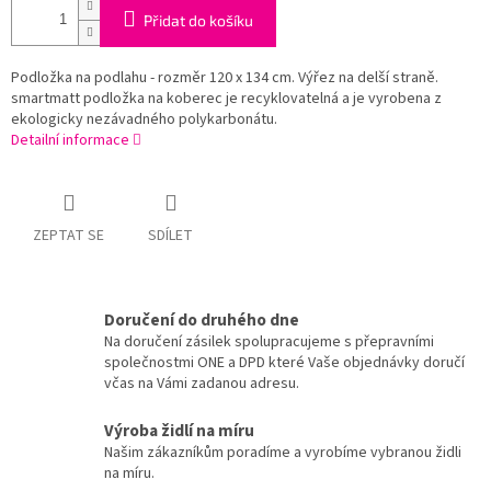
Přidat do košíku
Podložka na podlahu - rozměr 120 x 134 cm. Výřez na delší straně.
smartmatt podložka na koberec je recyklovatelná a je vyrobena z
ekologicky nezávadného polykarbonátu.
Detailní informace
ZEPTAT SE
SDÍLET
Doručení do druhého dne
Na doručení zásilek spolupracujeme s přepravními
společnostmi ONE a DPD které Vaše objednávky doručí
včas na Vámi zadanou adresu.
Výroba židlí na míru
Našim zákazníkům poradíme a vyrobíme vybranou židli
na míru.