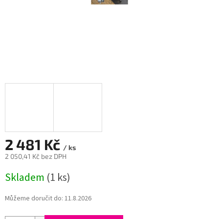
2 481 Kč
/ ks
2 050,41 Kč bez DPH
Měrná
Skladem
(1 ks)
cena:
Můžeme doručit do:
11.8.2026