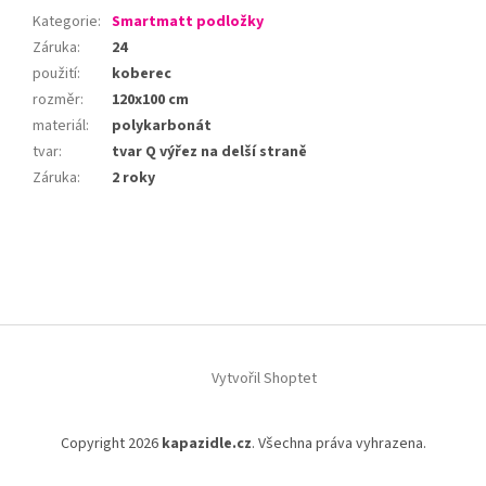
Kategorie
:
Smartmatt podložky
Záruka
:
24
použití
:
koberec
rozměr
:
120x100 cm
materiál
:
polykarbonát
tvar
:
tvar Q výřez na delší straně
Záruka
:
2 roky
Z
á
p
a
t
í
Vytvořil Shoptet
Copyright 2026
kapazidle.cz
. Všechna práva vyhrazena.