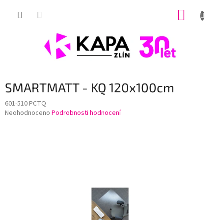
Přejít
NÁKUP
na
obsah
KOŠÍK
SMARTMATT - KQ 120x100cm
601-510 PCTQ
Průměrné
Neohodnoceno
Podrobnosti hodnocení
hodnocení
produktu
je
0,0
z
5
hvězdiček.