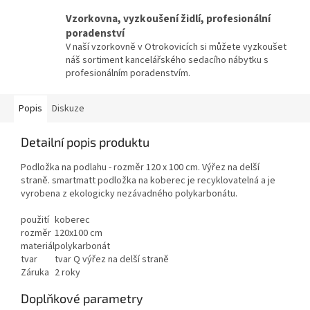
Vzorkovna, vyzkoušení židlí, profesionální
poradenství
V naší vzorkovně v Otrokovicích si můžete vyzkoušet
náš sortiment kancelářského sedacího nábytku s
profesionálním poradenstvím.
Popis
Diskuze
Detailní popis produktu
Podložka na podlahu - rozměr 120 x 100 cm. Výřez na delší
straně. smartmatt podložka na koberec je recyklovatelná a je
vyrobena z ekologicky nezávadného polykarbonátu.
použití
koberec
rozměr
120x100 cm
materiál
polykarbonát
tvar
tvar Q výřez na delší straně
Záruka
2 roky
Doplňkové parametry