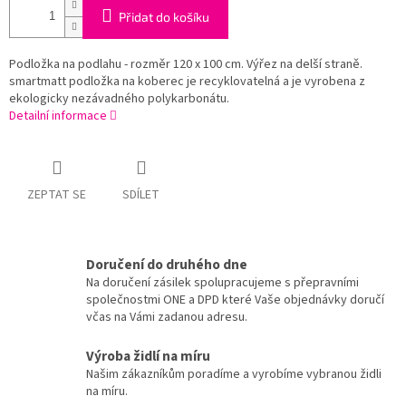
Přidat do košíku
Podložka na podlahu - rozměr 120 x 100 cm. Výřez na delší straně.
smartmatt podložka na koberec je recyklovatelná a je vyrobena z
ekologicky nezávadného polykarbonátu.
Detailní informace
ZEPTAT SE
SDÍLET
Doručení do druhého dne
Na doručení zásilek spolupracujeme s přepravními
společnostmi ONE a DPD které Vaše objednávky doručí
včas na Vámi zadanou adresu.
Výroba židlí na míru
Našim zákazníkům poradíme a vyrobíme vybranou židli
na míru.