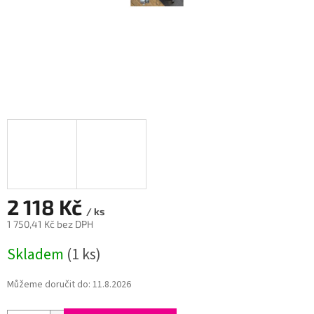
2 118 Kč
/ ks
1 750,41 Kč bez DPH
Měrná
Skladem
(1 ks)
cena:
Můžeme doručit do:
11.8.2026