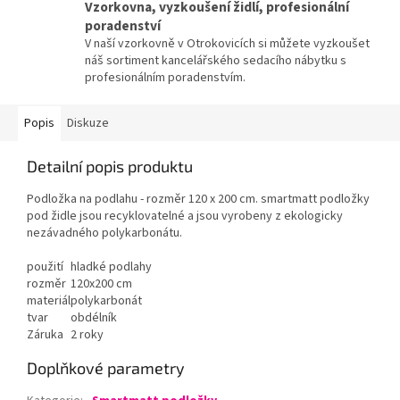
Vzorkovna, vyzkoušení židlí, profesionální
poradenství
V naší vzorkovně v Otrokovicích si můžete vyzkoušet
náš sortiment kancelářského sedacího nábytku s
profesionálním poradenstvím.
Popis
Diskuze
Detailní popis produktu
Podložka na podlahu - rozměr 120 x 200 cm. smartmatt podložky
pod židle jsou recyklovatelné a jsou vyrobeny z ekologicky
nezávadného polykarbonátu.
použití
hladké podlahy
rozměr
120x200 cm
materiál
polykarbonát
tvar
obdélník
Záruka
2 roky
Doplňkové parametry