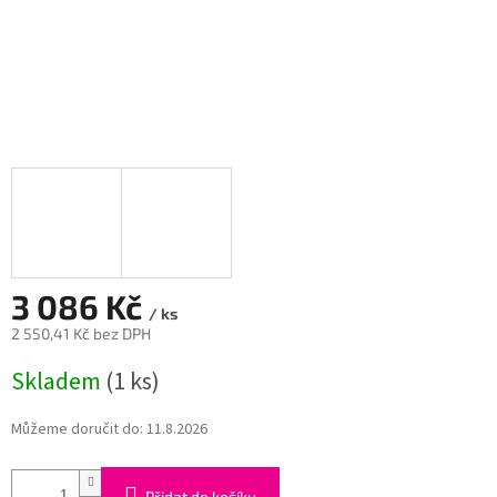
3 086 Kč
/ ks
2 550,41 Kč bez DPH
Měrná
Skladem
(1 ks)
cena:
Můžeme doručit do:
11.8.2026
Přidat do košíku