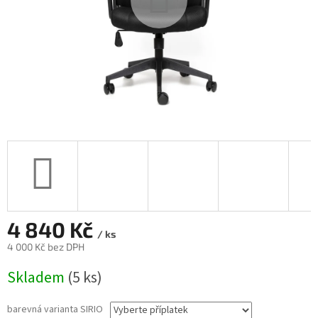
4 840 Kč
/ ks
4 000 Kč
bez DPH
Měrná
Skladem
(5 ks)
cena:
barevná varianta SIRIO