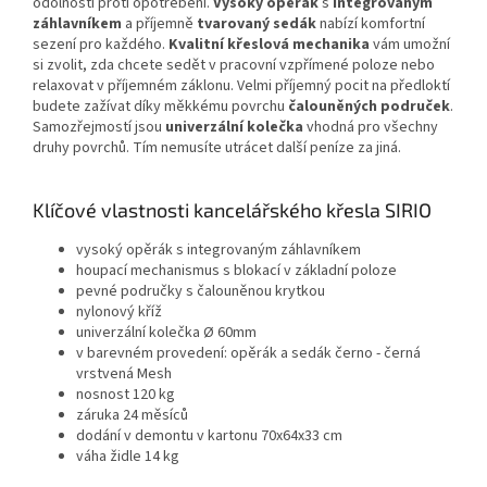
odolností proti opotřebení.
Vysoký opěrák
s
integrovaným
záhlavníkem
a příjemně
tvarovaný sedák
nabízí komfortní
sezení pro každého.
Kvalitní křeslová mechanika
vám umožní
si zvolit, zda chcete sedět v pracovní vzpřímené poloze nebo
relaxovat v příjemném záklonu. Velmi příjemný pocit na předloktí
budete zažívat díky měkkému povrchu
čalouněných područek
.
Samozřejmostí jsou
univerzální kolečka
vhodná pro všechny
druhy povrchů. Tím nemusíte utrácet další peníze za jiná.
Klíčové vlastnosti kancelářského křesla SIRIO
vysoký opěrák s integrovaným záhlavníkem
houpací mechanismus s blokací v základní poloze
pevné područky s čalouněnou krytkou
nylonový kříž
univerzální kolečka Ø 60mm
v barevném provedení: opěrák a sedák černo - černá
vrstvená Mesh
nosnost 120 kg
záruka 24 měsíců
dodání v demontu v kartonu 70x64x33 cm
váha židle 14 kg