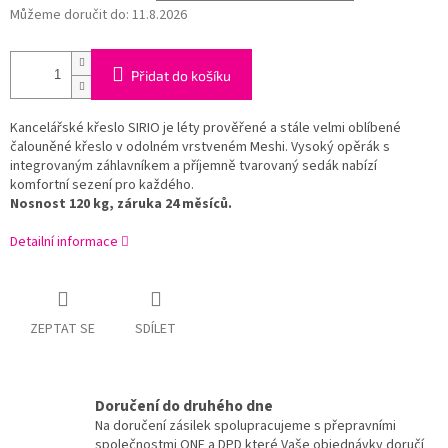
Můžeme doručit do:
11.8.2026
Přidat do košíku
Kancelářské křeslo SIRIO je léty prověřené a stále velmi oblíbené
čalouněné křeslo v odolném vrstveném Meshi. Vysoký opěrák s
integrovaným záhlavníkem a příjemně tvarovaný sedák nabízí
komfortní sezení pro každého.
Nosnost 120 kg, záruka 24 měsíců.
Detailní informace
ZEPTAT SE
SDÍLET
Doručení do druhého dne
Na doručení zásilek spolupracujeme s přepravními
společnostmi ONE a DPD které Vaše objednávky doručí