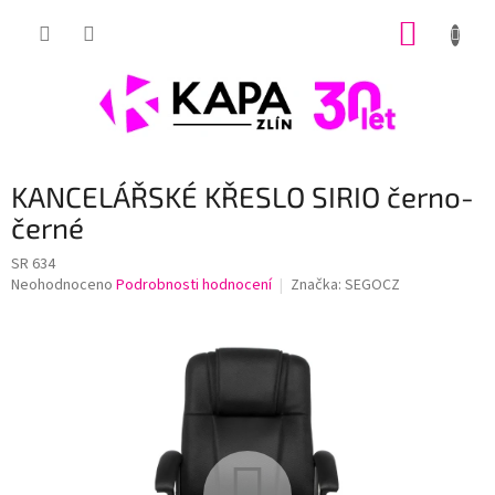
Přejít
NÁKUP
na
obsah
KOŠÍK
KANCELÁŘSKÉ KŘESLO SIRIO černo-
černé
SR 634
Průměrné
Neohodnoceno
Podrobnosti hodnocení
Značka:
SEGOCZ
hodnocení
produktu
je
0,0
z
5
hvězdiček.