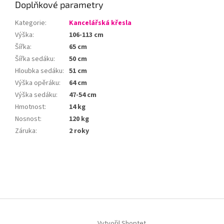
Doplňkové parametry
Kategorie
:
Kancelářská křesla
Výška
:
106-113 cm
Šířka
:
65 cm
Šířka sedáku
:
50 cm
Hloubka sedáku
:
51 cm
Výška opěráku
:
64 cm
Výška sedáku
:
47-54 cm
Hmotnost
:
14 kg
Nosnost
:
120 kg
Záruka
:
2 roky
Z
á
p
a
t
í
Vytvořil Shoptet