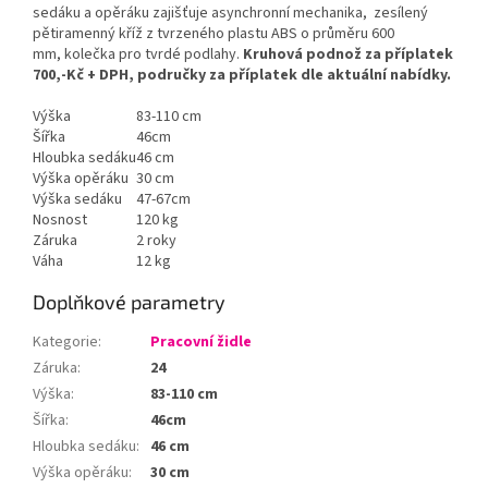
sedáku a opěráku zajišťuje asynchronní mechanika, zesílený
pětiramenný kříž z tvrzeného plastu ABS o průměru 600
mm, kolečka pro tvrdé podlahy.
Kruhová podnož za příplatek
700,-Kč + DPH, područky za příplatek dle aktuální nabídky.
Výška
83-110 cm
Šířka
46cm
Hloubka sedáku
46 cm
Výška opěráku
30 cm
Výška sedáku
47-67cm
Nosnost
120 kg
Záruka
2 roky
Váha
12 kg
Doplňkové parametry
Kategorie
:
Pracovní židle
Záruka
:
24
Výška
:
83-110 cm
Šířka
:
46cm
Hloubka sedáku
:
46 cm
Výška opěráku
:
30 cm