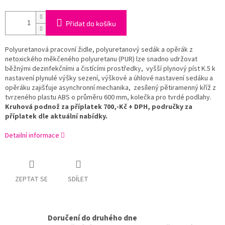
Přidat do košíku
Polyuretanová pracovní židle, polyuretanový sedák a opěrák z
netoxického měkčeného polyuretanu (PUR) lze snadno udržovat
běžnými dezinfekčními a čistícími prostředky, vyšší plynový píst K.5 k
nastavení plynulé výšky sezení, výškové a úhlové nastavení sedáku a
opěráku zajišťuje asynchronní mechanika, zesílený pětiramenný kříž z
tvrzeného plastu ABS o průměru 600 mm, kolečka pro tvrdé podlahy.
Kruhová podnož za příplatek 700,-Kč + DPH, područky za
příplatek dle aktuální nabídky.
Detailní informace
ZEPTAT SE
SDÍLET
Doručení do druhého dne