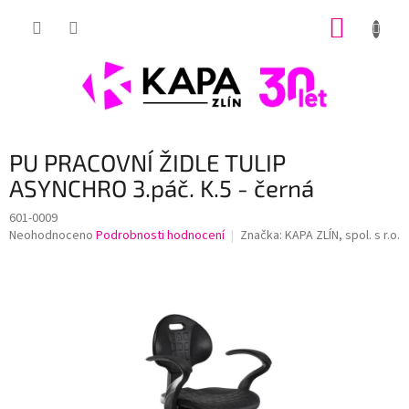
Přejít
NÁKUP
na
obsah
KOŠÍK
PU PRACOVNÍ ŽIDLE TULIP
ASYNCHRO 3.páč. K.5 - černá
601-0009
Průměrné
Neohodnoceno
Podrobnosti hodnocení
Značka:
KAPA ZLÍN, spol. s r.o.
hodnocení
produktu
je
0,0
z
5
hvězdiček.