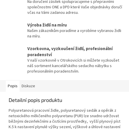
Na doručení zásilek spolupracujeme s přepravními
společnostmi ONE a DPD které Vaše objednávky doručí
včas na Vámi zadanou adresu.
Výroba židlí na míru
Našim zákazníkům poradíme a vyrobíme vybranou židli
na míru.
Vzorkovna, vyzkoušení židlí, profesionální
poradenství
V naší vzorkovně v Otrokovicích si můžete vyzkoušet
náš sortiment kancelářského sedacího nábytku s
profesionálním poradenstvím.
Popis
Diskuze
Detailní popis produktu
Polyuretanová pracovní židle, polyuretanový sedák a opěrák z
netoxického měkčeného polyuretanu (PUR) lze snadno udržovat
běžnými dezinfekčními a čistícími prostředky, vyšší plynový píst
K.5 k nastavení plynulé výšky sezení, výškové a úhlové nastavení