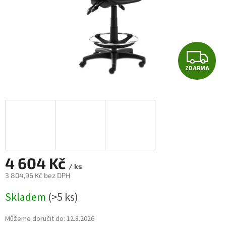
Z
ZDARMA
D
A
R
M
A
4 604 Kč
/ ks
3 804,96 Kč bez DPH
Měrná
Skladem
(>5 ks)
cena:
Můžeme doručit do:
12.8.2026