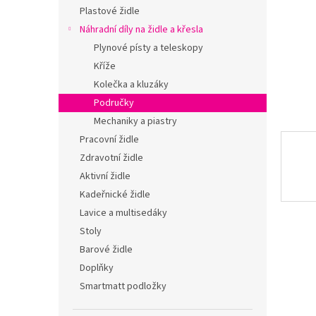
n
Plastové židle
e
Náhradní díly na židle a křesla
l
Plynové písty a teleskopy
Kříže
Kolečka a kluzáky
Područky
Mechaniky a piastry
Pracovní židle
Zdravotní židle
Aktivní židle
Kadeřnické židle
Lavice a multisedáky
Stoly
Barové židle
Doplňky
Smartmatt podložky