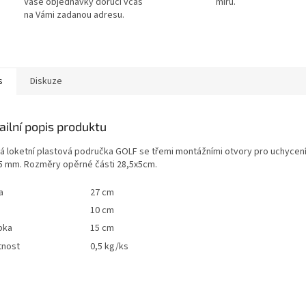
Vaše objednávky doručí včas
míru.
na Vámi zadanou adresu.
s
Diskuze
ailní popis produktu
á loketní plastová područka GOLF se třemi montážními otvory pro uchycen
5 mm. Rozměry opěrné části 28,5x5cm.
a
27 cm
10 cm
bka
15 cm
nost
0,5 kg/ks