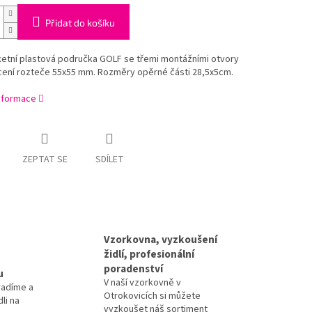
Přidat do košíku
ketní plastová područka GOLF se třemi montážními otvory
cení rozteče 55x55 mm. Rozměry opěrné části 28,5x5cm.
informace
ZEPTAT SE
SDÍLET
Vzorkovna, vyzkoušení
židlí, profesionální
poradenství
u
V naší vzorkovně v
radíme a
Otrokovicích si můžete
li na
vyzkoušet náš sortiment