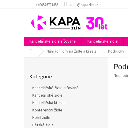
Přejít
+420576771356
zidle@kapazlin.cz
na
obsah
Kancelářské židle síťované
Kancelářské židle
Domů
Náhradní díly na židle a křesla
Područky
P
Pod
o
Přeskočit
s
Průměr
Neohod
Kategorie
kategorie
t
hodnoce
r
produkt
Kancelářské židle síťované
a
je
Kancelářské židle
0,0
n
z
Kancelářská křesla
n
5
í
Konferenční židle
hvězdič
p
Herní židle
a
Dětské židle