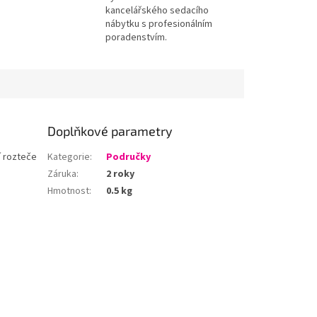
kancelářského sedacího
nábytku s profesionálním
poradenstvím.
Doplňkové parametry
í rozteče
Kategorie
:
Područky
Záruka
:
2 roky
Hmotnost
:
0.5 kg