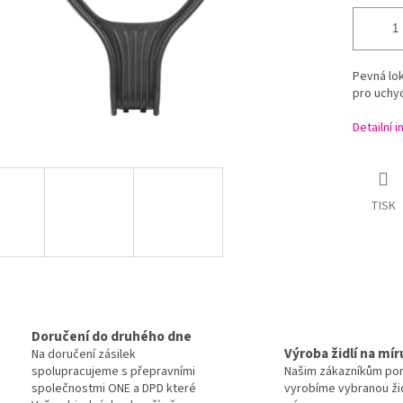
Pevná lo
pro uchy
Detailní 
TISK
Doručení do druhého dne
Výroba židlí na mír
Na doručení zásilek
spolupracujeme s přepravními
Našim zákazníkům po
společnostmi ONE a DPD které
vyrobíme vybranou žid