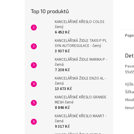
Top 10 produktů
KANCELÁŘSKÉ KŘESLO COLOS
černý
6 452 Kč
Popi
KANCELÁŘSKÁ ŽIDLE TAXIS P PL
SYN-AUTOREGULACE - černý
3 937 Kč
Det
KANCELÁŘSKÁ ŽIDLE MARIKA P -
černá
Pevn
7 238 Kč
55x5
KANCELÁŘSKÁ ŽIDLE ENZO AL -
černá
Výšk
13 673 Kč
Šířka
KANCELÁŘSKÉ KŘESLO GRANDE
Hlou
MESH černé
8 846 Kč
Hmot
KANCELÁŘSKÉ KŘESLO MAART -
černé
9 317 Kč