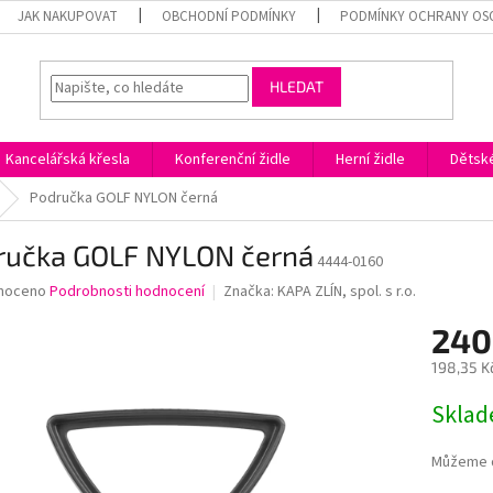
JAK NAKUPOVAT
OBCHODNÍ PODMÍNKY
PODMÍNKY OCHRANY OS
HLEDAT
Kancelářská křesla
Konferenční židle
Herní židle
Dětské
Područka GOLF NYLON černá
ručka GOLF NYLON černá
4444-0160
né
noceno
Podrobnosti hodnocení
Značka:
KAPA ZLÍN, spol. s r.o.
ní
240
u
198,35 K
Měrná
Skla
cena:
ek.
Můžeme d