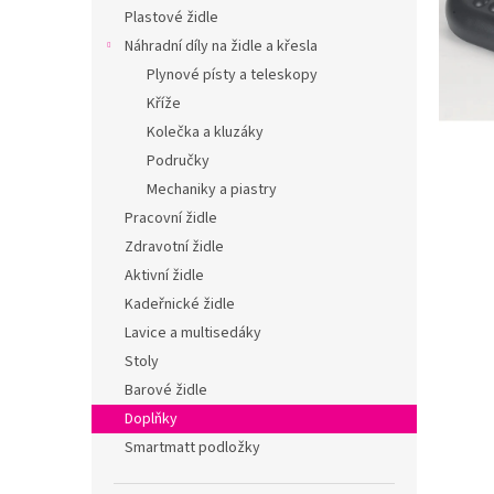
n
Plastové židle
e
Náhradní díly na židle a křesla
l
Plynové písty a teleskopy
Kříže
Kolečka a kluzáky
Područky
Mechaniky a piastry
Pracovní židle
Zdravotní židle
Aktivní židle
Kadeřnické židle
Lavice a multisedáky
Stoly
Barové židle
Doplňky
Smartmatt podložky