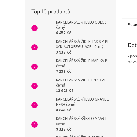
Top 10 produktů
KANCELÁŘSKÉ KŘESLO COLOS
Popi
černý
6 452 Kč
KANCELÁŘSKÁ ŽIDLE TAXIS P PL
Det
SYN-AUTOREGULACE - černý
3 937 Kč
- poh
KANCELÁŘSKÁ ŽIDLE MARIKA P -
povr
černá
7 238 Kč
KANCELÁŘSKÁ ŽIDLE ENZO AL -
černá
13 673 Kč
KANCELÁŘSKÉ KŘESLO GRANDE
MESH černé
8 846 Kč
KANCELÁŘSKÉ KŘESLO MAART -
černé
9 317 Kč