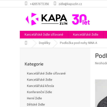
Přejít
+420576771356
zidle@kapazlin.cz
na
obsah
Kancelářské židle síťované
Kancelářské židle
Domů
Doplňky
Podložka pod nohy NINA A
P
Pod
o
Přeskočit
s
Průměr
Neohod
Kategorie
kategorie
t
hodnoce
r
produkt
Kancelářské židle síťované
a
je
Kancelářské židle
0,0
n
z
Kancelářská křesla
n
5
í
Konferenční židle
hvězdič
p
Herní židle
a
Dětské židle