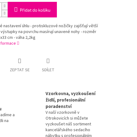
Přidat do košíku
é nastavení úhlu - protiskluzové nožičky zajišťují větší
 - výstupky na povrchu masírují unavené nohy - rozměr
x33 cm - váha 2,2kg
informace
ZEPTAT SE
SDÍLET
Vzorkovna, vyzkoušení
židlí, profesionální
poradenství
u
V naší vzorkovně v
radíme a
Otrokovicích si můžete
li na
vyzkoušet náš sortiment
kancelářského sedacího
nábytku s profesionálním