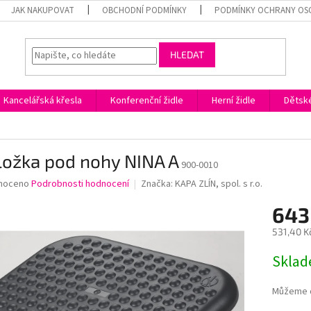
JAK NAKUPOVAT
OBCHODNÍ PODMÍNKY
PODMÍNKY OCHRANY OS
HLEDAT
Kancelářská křesla
Konferenční židle
Herní židle
Dětské
ložka pod nohy NINA A
900-0010
né
noceno
Podrobnosti hodnocení
Značka:
KAPA ZLÍN, spol. s r.o.
ní
643
u
531,40 K
Měrná
Skla
cena:
ek.
Můžeme d