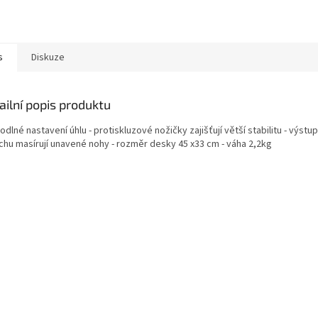
s
Diskuze
ailní popis produktu
odlné nastavení úhlu - protiskluzové nožičky zajišťují větší stabilitu - výstu
chu masírují unavené nohy - rozměr desky 45 x33 cm - váha 2,2kg