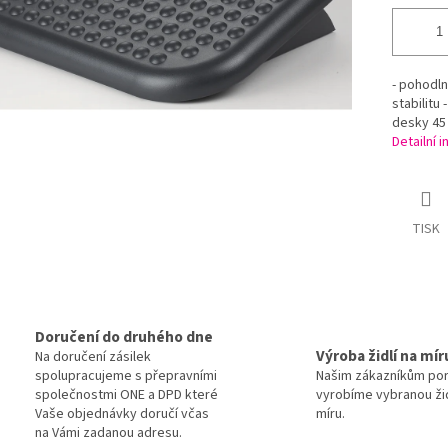
- pohodln
stabilitu
desky 45 
Detailní 
TISK
Doručení do druhého dne
Výroba židlí na mír
Na doručení zásilek
spolupracujeme s přepravními
Našim zákazníkům po
společnostmi ONE a DPD které
vyrobíme vybranou žid
Vaše objednávky doručí včas
míru.
na Vámi zadanou adresu.