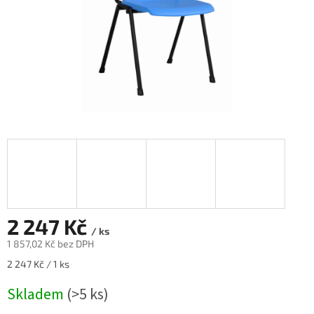
2 247 Kč
/ ks
1 857,02 Kč bez DPH
Měrná
2 247 Kč / 1 ks
cena:
Skladem
(>5 ks)