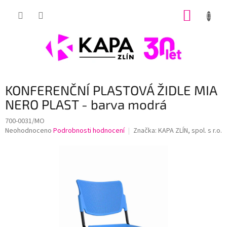
Přejít
NÁKUP
na
obsah
KOŠÍK
KONFERENČNÍ PLASTOVÁ ŽIDLE MIA
NERO PLAST - barva modrá
700-0031/MO
Průměrné
Neohodnoceno
Podrobnosti hodnocení
Značka:
KAPA ZLÍN, spol. s r.o.
hodnocení
produktu
je
0,0
z
5
hvězdiček.