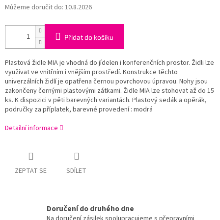
Můžeme doručit do:
10.8.2026
Přidat do košíku
Plastová židle MIA je vhodná do jídelen i konferenčních prostor. Židli lze
využívat ve vnitřním i vnějším prostředí. Konstrukce těchto
univerzálních židlí je opatřena černou povrchovou úpravou. Nohy jsou
zakončeny černými plastovými zátkami. Židle MIA lze stohovat až do 15
ks. K dispozici v pěti barevných variantách. Plastový sedák a opěrák,
područky za příplatek, barevné provedení : modrá
Detailní informace
ZEPTAT SE
SDÍLET
Doručení do druhého dne
Na doručení zásilek spolupracujeme s přepravními