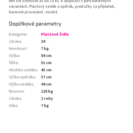
MIA lze stohovat až do 15 ks. K dispozici v pěti barevných
variantách. Plastový sedák a opěrák, područky za příplatek,
barevné provedení : modrá
Doplňkové parametry
Kategorie
:
Plastové židle
Záruka
:
24
Hmotnost
:
7 kg
Výška
:
84 cm
Šířka
:
51 cm
Hloubka sedáku
:
43 cm
Výška opěráku
:
37 cm
Výška sedáku
:
44 cm
Nosnost
:
120 kg
Záruka
:
2 roky
Váha
:
7 kg
Z
á