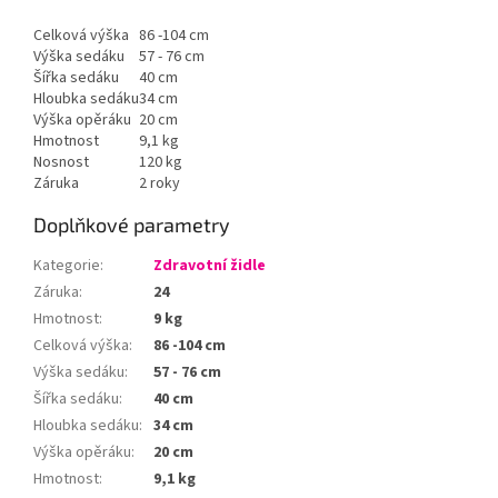
Celková výška
86 -104 cm
Výška sedáku
57 - 76 cm
Šířka sedáku
40 cm
Hloubka sedáku
34 cm
Výška opěráku
20 cm
Hmotnost
9,1 kg
Nosnost
120 kg
Záruka
2 roky
Doplňkové parametry
Kategorie
:
Zdravotní židle
Záruka
:
24
Hmotnost
:
9 kg
Celková výška
:
86 -104 cm
Výška sedáku
:
57 - 76 cm
Šířka sedáku
:
40 cm
Hloubka sedáku
:
34 cm
Výška opěráku
:
20 cm
Hmotnost
:
9,1 kg