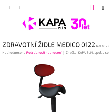
Přejít
NÁKUP
na
obsah
KOŠÍK
ZDRAVOTNÍ ŽIDLE MEDICO 0122
601-0122
Průměrné
Neohodnoceno
Podrobnosti hodnocení
Značka:
KAPA ZLÍN, spol. s r.o.
hodnocení
produktu
je
0,0
z
5
hvězdiček.