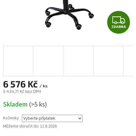
Z
ZDARMA
D
A
R
M
A
6 576 Kč
/ ks
5 434,71 Kč
bez DPH
Měrná
Skladem
(>5 ks)
cena:
Koženky
Můžeme doručit do:
11.8.2026