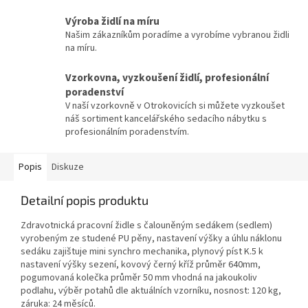
Výroba židlí na míru
Našim zákazníkům poradíme a vyrobíme vybranou židli
na míru.
Vzorkovna, vyzkoušení židlí, profesionální
poradenství
V naší vzorkovně v Otrokovicích si můžete vyzkoušet
náš sortiment kancelářského sedacího nábytku s
profesionálním poradenstvím.
Popis
Diskuze
Detailní popis produktu
Zdravotnická pracovní židle s čalouněným sedákem (sedlem)
vyrobeným ze studené PU pěny, nastavení výšky a úhlu náklonu
sedáku zajištuje mini synchro mechanika, plynový píst K.5 k
nastavení výšky sezení, kovový černý kříž průměr 640mm,
pogumovaná kolečka průměr 50 mm vhodná na jakoukoliv
podlahu, výběr potahů dle aktuálních vzorníku, nosnost: 120 kg,
záruka: 24 měsíců.