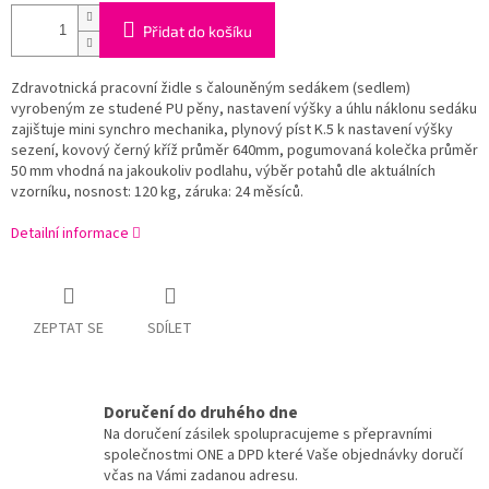
Přidat do košíku
Zdravotnická pracovní židle s čalouněným sedákem (sedlem)
vyrobeným ze studené PU pěny, nastavení výšky a úhlu náklonu sedáku
zajištuje mini synchro mechanika, plynový píst K.5 k nastavení výšky
sezení, kovový černý kříž průměr 640mm, pogumovaná kolečka průměr
50 mm vhodná na jakoukoliv podlahu, výběr potahů dle aktuálních
vzorníku, nosnost: 120 kg, záruka: 24 měsíců.
Detailní informace
ZEPTAT SE
SDÍLET
Doručení do druhého dne
Na doručení zásilek spolupracujeme s přepravními
společnostmi ONE a DPD které Vaše objednávky doručí
včas na Vámi zadanou adresu.