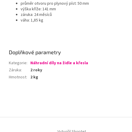
průměr otvoru pro plynový píst: 50 mm
výška kříže: 141 mm
záruka: 24 měsíců
váha: 1,85 kg
Doplňkové parametry
Kategorie
:
Náhradní díly na židle a křesla
Záruka
:
2 roky
Hmotnost
:
2 kg
Z
á
p
a
t
í
Vytvořil Shoptet