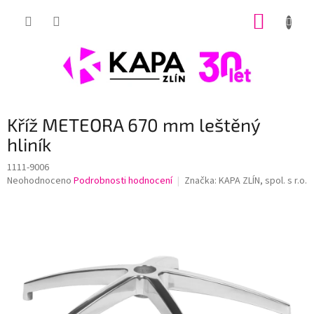
Přejít
NÁKUP
na
obsah
KOŠÍK
Kříž METEORA 670 mm leštěný
hliník
1111-9006
Průměrné
Neohodnoceno
Podrobnosti hodnocení
Značka:
KAPA ZLÍN, spol. s r.o.
hodnocení
produktu
je
0,0
z
5
hvězdiček.