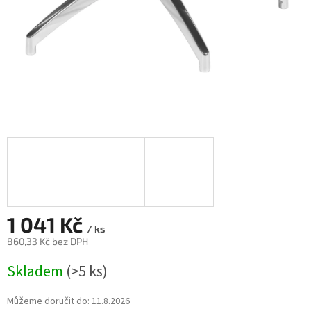
1 041 Kč
/ ks
860,33 Kč bez DPH
Měrná
Skladem
(>5 ks)
cena:
Můžeme doručit do:
11.8.2026