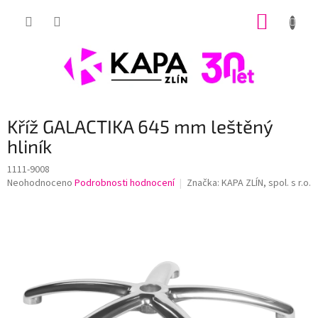
Přejít
NÁKUP
na
obsah
KOŠÍK
Kříž GALACTIKA 645 mm leštěný
hliník
1111-9008
Průměrné
Neohodnoceno
Podrobnosti hodnocení
Značka:
KAPA ZLÍN, spol. s r.o.
hodnocení
produktu
je
0,0
z
5
hvězdiček.