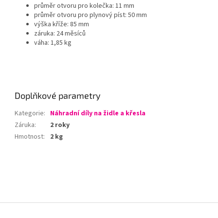
průměr otvoru pro kolečka: 11 mm
průměr otvoru pro plynový píst: 50 mm
výška kříže: 85 mm
záruka: 24 měsíců
váha: 1,85 kg
Doplňkové parametry
Kategorie
:
Náhradní díly na židle a křesla
Záruka
:
2 roky
Hmotnost
:
2 kg
Z
á
p
a
t