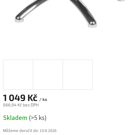
1 049 Kč
/ ks
866,94 Kč bez DPH
Měrná
Skladem
(>5 ks)
cena:
Můžeme doručit do:
10.8.2026