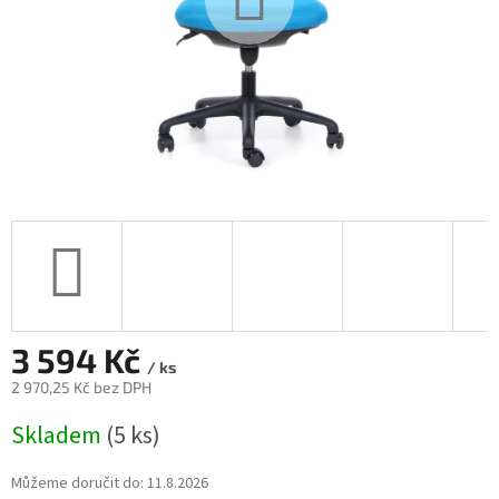
3 594 Kč
/ ks
2 970,25 Kč bez DPH
Měrná
Skladem
(5 ks)
cena:
Můžeme doručit do:
11.8.2026