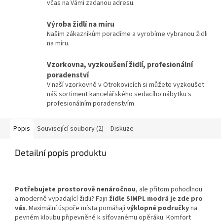
včas na Vámi zadanou adresu.
Výroba židlí na míru
Našim zákazníkům poradíme a vyrobíme vybranou židli
na míru.
Vzorkovna, vyzkoušení židlí, profesionální
poradenství
V naší vzorkovně v Otrokovicích si můžete vyzkoušet
náš sortiment kancelářského sedacího nábytku s
profesionálním poradenstvím.
Popis
Související soubory (2)
Diskuze
Detailní popis produktu
Potřebujete prostorově nenáročnou
, ale přitom pohodlnou
a moderně vypadající židli? Fajn
židle SIMPL modrá
je zde pro
vás
. Maximální úspoře místa pomáhají
výklopné područky
na
pevném kloubu připevněné k síťovanému opěráku. Komfort