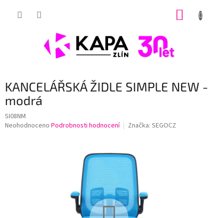
Přejít
NÁKUP
na
obsah
KOŠÍK
KANCELÁŘSKÁ ŽIDLE SIMPLE NEW -
modrá
SI08NM
Průměrné
Neohodnoceno
Podrobnosti hodnocení
Značka:
SEGOCZ
hodnocení
produktu
je
0,0
z
5
hvězdiček.