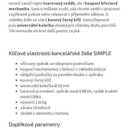
sezení zaručí nejen
tvarovaný sedák
, ale i
houpací křeslová
mechanika
. Sami si můžete zvolit, zda chcete sedět v pracovní
vzpřímené poloze nebo relaxovat v příjemném záklonu. O
stabilitu židle se stará
kovový černý kříž
. Samozřejmostí
jsou
univerzální kolečka
vhodná pro všechny druhy povrchů.
Tím nemusíte utrácet další peníze za jiná.
Klíčové vlastnosti kancelářské židle SIMPLE
síťovaný opěrák se sklopnými područkami
houpací mechanismus s blokací v základní poloze
sklápěcí područky na pevném kloubu v opěráku
kovový černý kříž
univerzální kolečka Ø 50 mm
barevné provedení : opěrák modrá MESH, sedák kvalitní
modrá látka
nosnost 120 kg
záruka 24 měsíců
dodání v demontu v kartonu
Doplňkové parametry