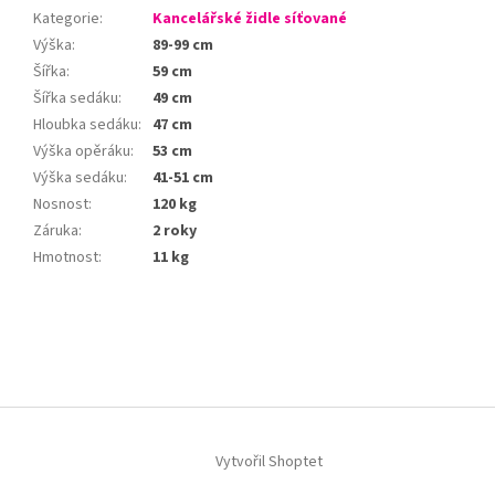
Kategorie
:
Kancelářské židle síťované
Výška
:
89-99 cm
Šířka
:
59 cm
Šířka sedáku
:
49 cm
Hloubka sedáku
:
47 cm
Výška opěráku
:
53 cm
Výška sedáku
:
41-51 cm
Nosnost
:
120 kg
Záruka
:
2 roky
Hmotnost
:
11 kg
Z
á
p
a
t
í
Vytvořil Shoptet