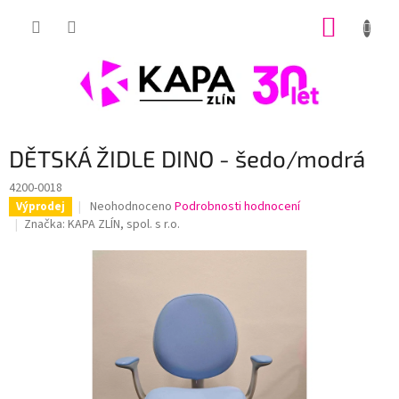
Přejít
NÁKUP
na
obsah
KOŠÍK
DĚTSKÁ ŽIDLE DINO - šedo/modrá
4200-0018
Průměrné
Neohodnoceno
Podrobnosti hodnocení
Výprodej
hodnocení
Značka:
KAPA ZLÍN, spol. s r.o.
produktu
je
0,0
z
5
hvězdiček.