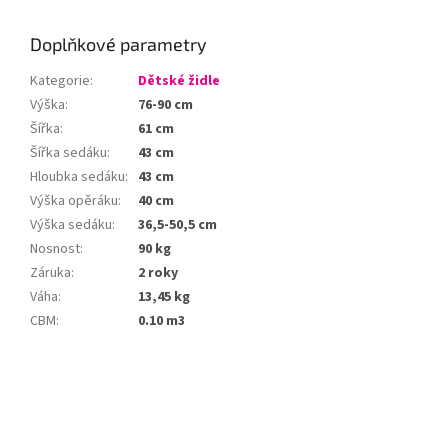
Doplňkové parametry
Kategorie
:
Dětské židle
Výška
:
76-90 cm
Šířka
:
61 cm
Šířka sedáku
:
43 cm
Hloubka sedáku
:
43 cm
Výška opěráku
:
40 cm
Výška sedáku
:
36,5-50,5 cm
Nosnost
:
90 kg
Záruka
:
2 roky
Váha
:
13,45 kg
CBM
:
0.10 m3
Z
á
p
a