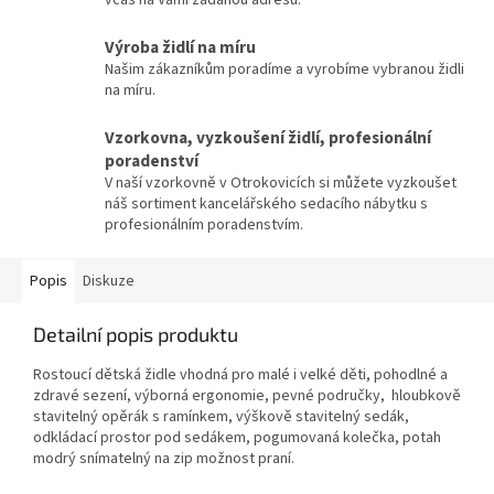
včas na Vámi zadanou adresu.
Výroba židlí na míru
Našim zákazníkům poradíme a vyrobíme vybranou židli
na míru.
Vzorkovna, vyzkoušení židlí, profesionální
poradenství
V naší vzorkovně v Otrokovicích si můžete vyzkoušet
náš sortiment kancelářského sedacího nábytku s
profesionálním poradenstvím.
Popis
Diskuze
Detailní popis produktu
Rostoucí dětská židle vhodná pro malé i velké děti, pohodlné a
zdravé sezení, výborná ergonomie, pevné područky, hloubkově
stavitelný opěrák s ramínkem, výškově stavitelný sedák,
odkládací prostor pod sedákem, pogumovaná kolečka, potah
modrý snímatelný na zip možnost praní.