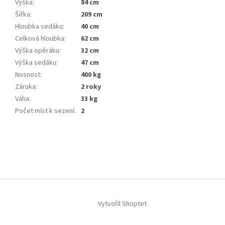
Výška
:
84 cm
Šířka
:
209 cm
Hloubka sedáku
:
40 cm
Celková hloubka
:
62 cm
Výška opěráku
:
32 cm
Výška sedáku
:
47 cm
Nosnost
:
400 kg
Záruka
:
2 roky
Váha
:
33 kg
Počet míst k sezení
:
2
Z
á
p
a
t
í
Vytvořil Shoptet