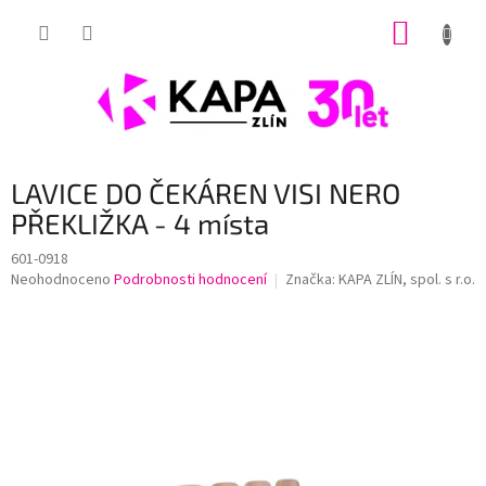
Přejít
NÁKUP
na
obsah
KOŠÍK
LAVICE DO ČEKÁREN VISI NERO
PŘEKLIŽKA - 4 místa
601-0918
Průměrné
Neohodnoceno
Podrobnosti hodnocení
Značka:
KAPA ZLÍN, spol. s r.o.
hodnocení
produktu
je
0,0
z
5
hvězdiček.