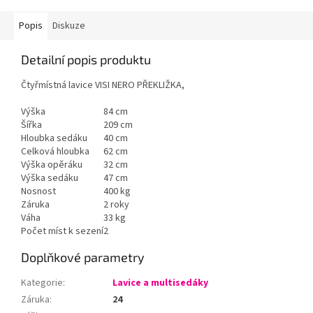
Popis
Diskuze
Detailní popis produktu
Čtyřmístná lavice VISI NERO PŘEKLIŽKA,
Výška
84 cm
Šířka
209 cm
Hloubka sedáku
40 cm
Celková hloubka
62 cm
Výška opěráku
32 cm
Výška sedáku
47 cm
Nosnost
400 kg
Záruka
2 roky
Váha
33 kg
Počet míst k sezení
2
Doplňkové parametry
Kategorie
:
Lavice a multisedáky
Záruka
:
24