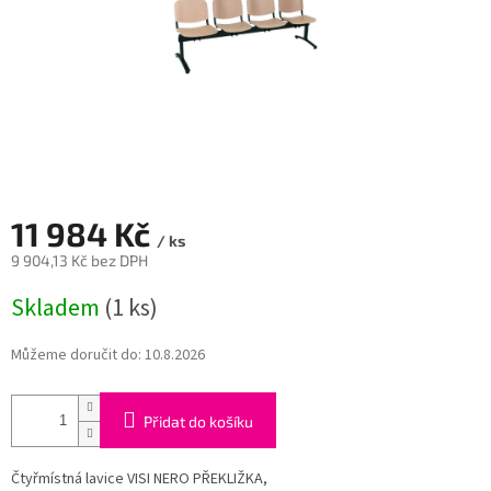
11 984 Kč
/ ks
9 904,13 Kč bez DPH
Měrná
Skladem
(1 ks)
cena:
Můžeme doručit do:
10.8.2026
Přidat do košíku
Čtyřmístná lavice VISI NERO PŘEKLIŽKA,