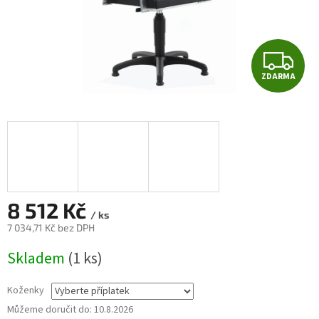
Z
ZDARMA
D
A
R
M
A
8 512 Kč
/ ks
7 034,71 Kč
bez DPH
Měrná
Skladem
(1 ks)
cena:
Koženky
Můžeme doručit do:
10.8.2026