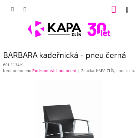
Přejít
NÁKUP
na
obsah
KOŠÍK
BARBARA kadeřnická - pneu černá
601-1134 K
Průměrné
Neohodnoceno
Podrobnosti hodnocení
Značka:
KAPA ZLÍN, spol. s r.o.
hodnocení
produktu
je
0,0
z
5
hvězdiček.