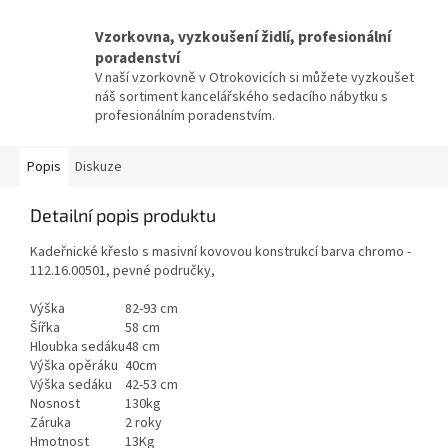
Vzorkovna, vyzkoušení židlí, profesionální
poradenství
V naší vzorkovně v Otrokovicích si můžete vyzkoušet
náš sortiment kancelářského sedacího nábytku s
profesionálním poradenstvím.
Popis
Diskuze
Detailní popis produktu
Kadeřnické křeslo s masivní kovovou konstrukcí barva chromo -
112.16.00501, pevné područky,
Výška
82-93 cm
Šířka
58 cm
Hloubka sedáku
48 cm
Výška opěráku
40cm
Výška sedáku
42-53 cm
Nosnost
130kg
Záruka
2 roky
Hmotnost
13Kg