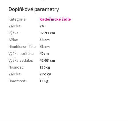
Doplňkové parametry
Kategorie
:
Kadeřnické židle
Záruka
:
24
Výška
:
82-93 cm
Šířka
:
58 cm
Hloubka sedáku
:
48 cm
Výška opěráku
:
40cm
Výška sedáku
:
42-53 cm
Nosnost
:
130kg
Záruka
:
2 roky
Hmotnost
:
13Kg
Z
á
p
a
t