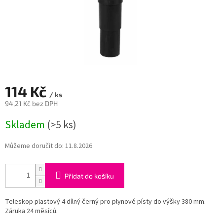
114 Kč
/ ks
94,21 Kč bez DPH
Měrná
Skladem
(>5 ks)
cena:
Můžeme doručit do:
11.8.2026
Přidat do košíku
Teleskop plastový 4 dílný černý pro plynové písty do výšky 380 mm.
Záruka 24 měsíců.