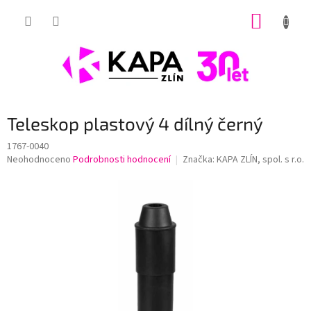
Přejít
NÁKUP
na
obsah
KOŠÍK
Teleskop plastový 4 dílný černý
1767-0040
Průměrné
Neohodnoceno
Podrobnosti hodnocení
Značka:
KAPA ZLÍN, spol. s r.o.
hodnocení
produktu
je
0,0
z
5
hvězdiček.