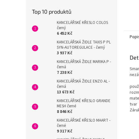
Top 10 produktů
KANCELÁŘSKÉ KŘESLO COLOS
černý
6 452 Kč
Popi
KANCELÁŘSKÁ ŽIDLE TAXIS P PL
SYN-AUTOREGULACE - černý
3 937 Kč
Det
KANCELÁŘSKÁ ŽIDLE MARIKA P -
černá
Smar
7 238 Kč
nezá
KANCELÁŘSKÁ ŽIDLE ENZO AL -
použi
černá
13 673 Kč
rozm
mate
KANCELÁŘSKÉ KŘESLO GRANDE
tvar
MESH černé
Záru
8 846 Kč
KANCELÁŘSKÉ KŘESLO MAART -
černé
9 317 Kč