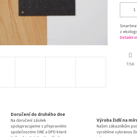
Smartmatt
z ekolog
Detailní 
TISK
Doručení do druhého dne
Výroba židlí na mír
Na doručení zásilek
spolupracujeme s přepravními
Našim zákazníkům po
společnostmi ONE a DPD které
vyrobíme vybranou žid