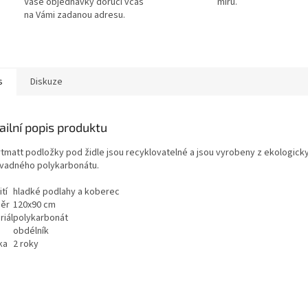
Vaše objednávky doručí včas
míru.
na Vámi zadanou adresu.
s
Diskuze
ailní popis produktu
tmatt podložky pod židle jsou recyklovatelné a jsou vyrobeny z ekologick
vadného polykarbonátu.
tí
hladké podlahy a koberec
ěr
120x90 cm
riál
polykarbonát
obdélník
ka
2 roky