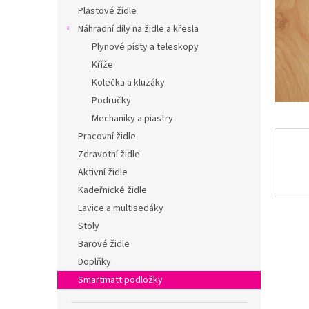
n
Plastové židle
e
Náhradní díly na židle a křesla
l
Plynové písty a teleskopy
Kříže
Kolečka a kluzáky
Područky
Mechaniky a piastry
Pracovní židle
Zdravotní židle
Aktivní židle
Kadeřnické židle
Lavice a multisedáky
Stoly
Barové židle
Doplňky
Smartmatt podložky