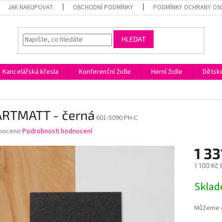
JAK NAKUPOVAT
OBCHODNÍ PODMÍNKY
PODMÍNKY OCHRANY OS
HLEDAT
Kancelářská křesla
Konferenční židle
Herní židle
Dětské
RTMATT - černá
601-5090 PH-C
né
noceno
Podrobnosti hodnocení
ní
1 33
u
1 100 Kč
Měrná
Skla
cena:
ek.
Můžeme d