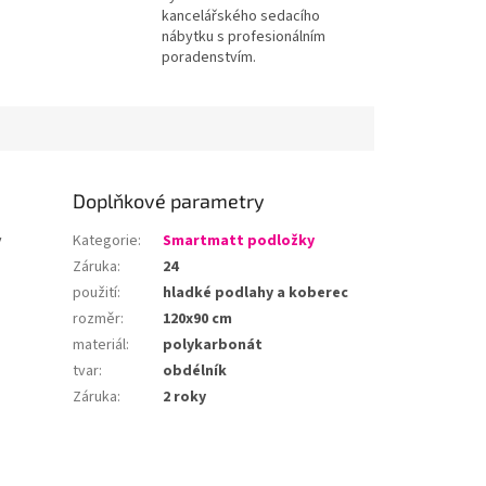
kancelářského sedacího
nábytku s profesionálním
poradenstvím.
Doplňkové parametry
y
Kategorie
:
Smartmatt podložky
Záruka
:
24
použití
:
hladké podlahy a koberec
rozměr
:
120x90 cm
materiál
:
polykarbonát
tvar
:
obdélník
Záruka
:
2 roky