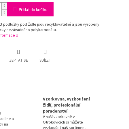
Přidat do košíku
 podložky pod židle jsou recyklovatelné a jsou vyrobeny
icky nezávadného polykarbonátu.
informace
ZEPTAT SE
SDÍLET
Vzorkovna, vyzkoušení
židlí, profesionální
poradenství
u
V naší vzorkovně v
radíme a
Otrokovicích si můžete
li na
vyzkoušet náš sortiment