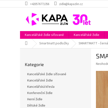
Přejít
+420576771356
zidle@kapazlin.cz
na
obsah
Kancelářské židle síťované
Kancelářské židle
Domů
Smartmatt podložky
SMARTMATT - černá
P
SMA
o
Přeskočit
s
Průměr
Neohod
Kategorie
kategorie
t
hodnoce
r
produkt
Kancelářské židle síťované
a
je
Kancelářské židle
0,0
n
z
Kancelářská křesla
n
5
í
Konferenční židle
hvězdič
p
Herní židle
a
Dětské židle