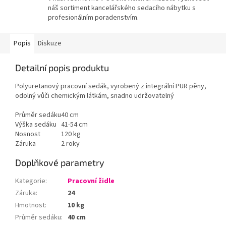
náš sortiment kancelářského sedacího nábytku s
profesionálním poradenstvím.
Popis
Diskuze
Detailní popis produktu
Polyuretanový pracovní sedák, vyrobený z integrální PUR pěny,
odolný vůči chemickým látkám, snadno udržovatelný
Průměr sedáku
40 cm
Výška sedáku
41-54 cm
Nosnost
120 kg
Záruka
2 roky
Doplňkové parametry
Kategorie
:
Pracovní židle
Záruka
:
24
Hmotnost
:
10 kg
Průměr sedáku
:
40 cm