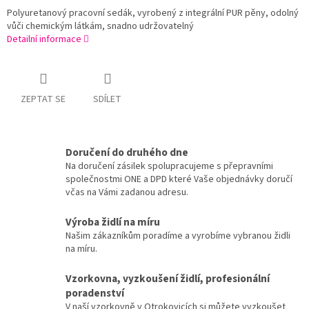
Polyuretanový pracovní sedák, vyrobený z integrální PUR pěny, odolný
vůči chemickým látkám, snadno udržovatelný
Detailní informace
ZEPTAT SE
SDÍLET
Doručení do druhého dne
Na doručení zásilek spolupracujeme s přepravními
společnostmi ONE a DPD které Vaše objednávky doručí
včas na Vámi zadanou adresu.
Výroba židlí na míru
Našim zákazníkům poradíme a vyrobíme vybranou židli
na míru.
Vzorkovna, vyzkoušení židlí, profesionální
poradenství
V naší vzorkovně v Otrokovicích si můžete vyzkoušet