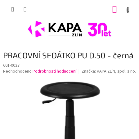
Přejít
NÁKUP
na
obsah
KOŠÍK
PRACOVNÍ SEDÁTKO PU D.50 - černá
601-0027
Průměrné
Neohodnoceno
Podrobnosti hodnocení
Značka:
KAPA ZLÍN, spol. s r.o.
hodnocení
produktu
je
0,0
z
5
hvězdiček.