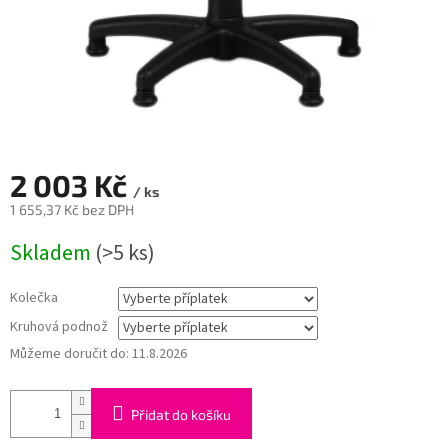
2 003 Kč
/ ks
1 655,37 Kč
bez DPH
Měrná
Skladem
(>5 ks)
cena:
Kolečka
Kruhová podnož
Můžeme doručit do:
11.8.2026
Přidat do košíku