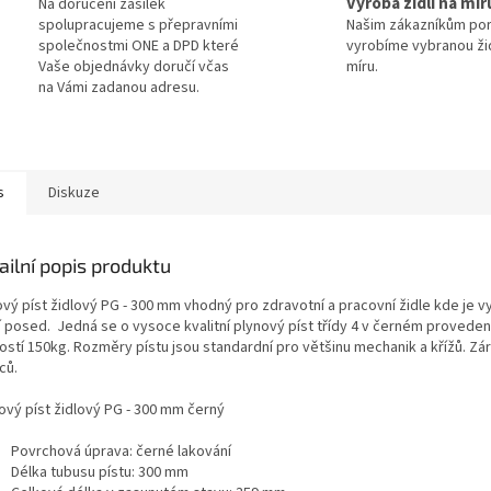
Výroba židlí na mír
Na doručení zásilek
spolupracujeme s přepravními
Našim zákazníkům po
společnostmi ONE a DPD které
vyrobíme vybranou žid
Vaše objednávky doručí včas
míru.
na Vámi zadanou adresu.
s
Diskuze
ailní popis produktu
ový píst židlový PG - 300 mm vhodný pro zdravotní a pracovní židle kde je 
í posed. Jedná se o vysoce kvalitní plynový píst třídy 4 v černém proveden
ostí 150kg. Rozměry pístu jsou standardní pro většinu mechanik a křížů. Zá
ců.
ový píst židlový PG - 300 mm černý
Povrchová úprava: černé lakování
Délka tubusu pístu: 300 mm