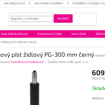
JAK NAKUPOVAT
OBCHODNÍ PODMÍNKY
PODMÍNKY OCHRANY OS
HLEDAT
Kancelářská křesla
Konferenční židle
Herní židle
Dětské
t židlový PG-300 mm černý
nový píst židlový PG-300 mm černý
4444-5
né
noceno
Podrobnosti hodnocení
Značka:
KAPA ZLÍN, spol. s r.o.
ní
609
u
503,31 K
Měrná
Skla
cena:
ek.
Můžeme d