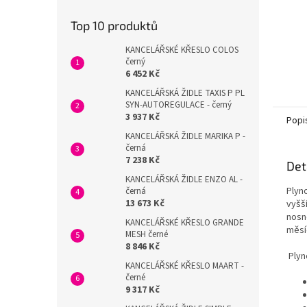
Top 10 produktů
KANCELÁŘSKÉ KŘESLO COLOS
černý
6 452 Kč
KANCELÁŘSKÁ ŽIDLE TAXIS P PL
SYN-AUTOREGULACE - černý
3 937 Kč
Popi
KANCELÁŘSKÁ ŽIDLE MARIKA P -
černá
7 238 Kč
Det
KANCELÁŘSKÁ ŽIDLE ENZO AL -
Plyn
černá
13 673 Kč
vyšš
nosn
KANCELÁŘSKÉ KŘESLO GRANDE
měsí
MESH černé
8 846 Kč
P
lyn
KANCELÁŘSKÉ KŘESLO MAART -
černé
9 317 Kč