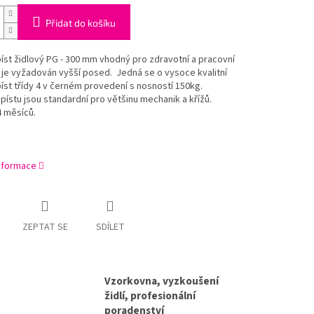
Přidat do košíku
íst židlový PG - 300 mm vhodný pro zdravotní a pracovní
 je vyžadován vyšší posed. Jedná se o vysoce kvalitní
íst třídy 4 v černém provedení s nosností 150kg.
ístu jsou standardní pro většinu mechanik a křížů.
4 měsíců.
informace
ZEPTAT SE
SDÍLET
Vzorkovna, vyzkoušení
židlí, profesionální
poradenství