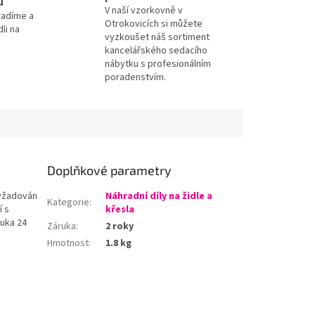
u
V naší vzorkovně v
radíme a
Otrokovicích si můžete
li na
vyzkoušet náš sortiment
kancelářského sedacího
nábytku s profesionálním
poradenstvím.
Doplňkové parametry
vyžadován
Náhradní díly na židle a
Kategorie
:
í s
křesla
ruka 24
Záruka
:
2 roky
Hmotnost
:
1.8 kg