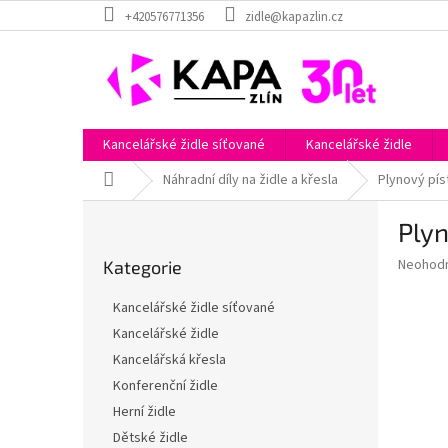
Přejít
+420576771356
zidle@kapazlin.cz
na
obsah
Kancelářské židle síťované
Kancelářské židle
Domů
Náhradní díly na židle a křesla
Plynový pís
P
Ply
o
Přeskočit
s
Průměr
Neohod
Kategorie
kategorie
t
hodnoce
r
produkt
Kancelářské židle síťované
a
je
Kancelářské židle
0,0
n
z
Kancelářská křesla
n
5
í
Konferenční židle
hvězdič
p
Herní židle
a
Dětské židle