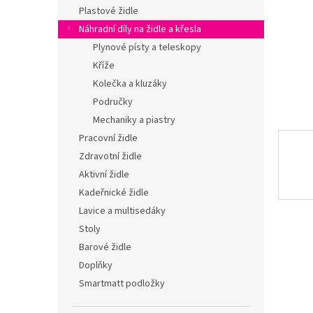
n
Plastové židle
e
Náhradní díly na židle a křesla
l
Plynové písty a teleskopy
Kříže
Kolečka a kluzáky
Područky
Mechaniky a piastry
Pracovní židle
Zdravotní židle
Aktivní židle
Kadeřnické židle
Lavice a multisedáky
Stoly
Barové židle
Doplňky
Smartmatt podložky