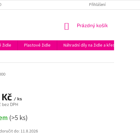
OBNÍCH ÚDAJŮ
PODĚKOVÁNÍ ZA NÁKUP V E-SHOPU KAPAZIDLE.CZ
Přihlášení
NÁKUPNÍ
Prázdný košík
KOŠÍK
 židle
Plastové židle
Náhradní díly na židle a křesla
Prac
000
 Kč
/ ks
č bez DPH
dem
(>5 ks)
oručit do:
11.8.2026