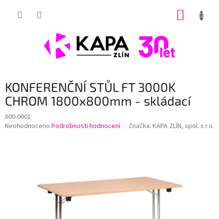
Přejít
NÁKUP
na
obsah
KOŠÍK
KONFERENČNÍ STŮL FT 3000K
CHROM 1800x800mm - skládací
600-0001
Průměrné
Neohodnoceno
Podrobnosti hodnocení
Značka:
KAPA ZLÍN, spol. s r.o.
hodnocení
produktu
je
0,0
z
5
hvězdiček.