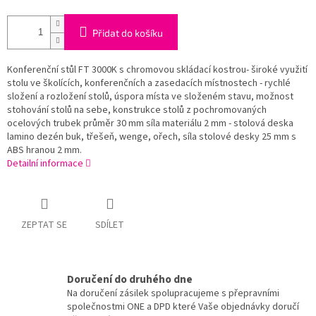
Přidat do košíku
Konferenční stůl FT 3000K s chromovou skládací kostrou- široké využití
stolu ve školících, konferenčních a zasedacích místnostech - rychlé
složení a rozložení stolů, úspora místa ve složeném stavu, možnost
stohování stolů na sebe, konstrukce stolů z pochromovaných
ocelových trubek průměr 30 mm síla materiálu 2 mm - stolová deska
lamino dezén buk, třešeň, wenge, ořech, síla stolové desky 25 mm s
ABS hranou 2 mm.
Detailní informace
ZEPTAT SE
SDÍLET
Doručení do druhého dne
Na doručení zásilek spolupracujeme s přepravními
společnostmi ONE a DPD které Vaše objednávky doručí