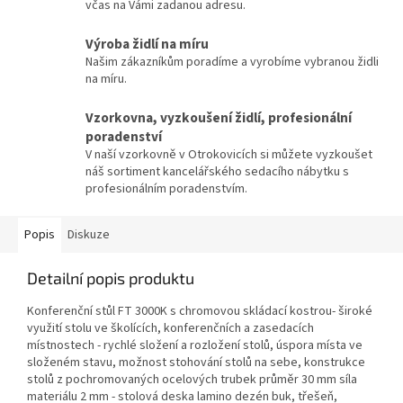
včas na Vámi zadanou adresu.
Výroba židlí na míru
Našim zákazníkům poradíme a vyrobíme vybranou židli
na míru.
Vzorkovna, vyzkoušení židlí, profesionální
poradenství
V naší vzorkovně v Otrokovicích si můžete vyzkoušet
náš sortiment kancelářského sedacího nábytku s
profesionálním poradenstvím.
Popis
Diskuze
Detailní popis produktu
Konferenční stůl FT 3000K s chromovou skládací kostrou- široké
využití stolu ve školících, konferenčních a zasedacích
místnostech - rychlé složení a rozložení stolů, úspora místa ve
složeném stavu, možnost stohování stolů na sebe, konstrukce
stolů z pochromovaných ocelových trubek průměr 30 mm síla
materiálu 2 mm - stolová deska lamino dezén buk, třešeň,