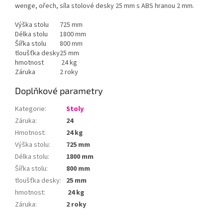
wenge, ořech, síla stolové desky 25 mm s ABS hranou 2 mm.
Výška stolu
725 mm
Délka stolu
1800 mm
Šířka stolu
800 mm
tloušťka desky
25 mm
hmotnost
24 kg
Záruka
2 roky
Doplňkové parametry
Kategorie
:
Stoly
Záruka
:
24
Hmotnost
:
24 kg
Výška stolu
:
725 mm
Délka stolu
:
1800 mm
Šířka stolu
:
800 mm
tloušťka desky
:
25 mm
hmotnost
:
24 kg
Záruka
:
2 roky