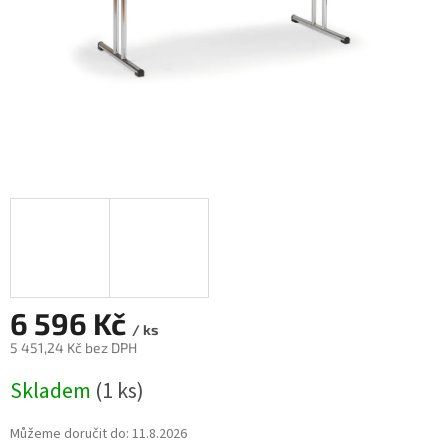
6 596 Kč
/ ks
5 451,24 Kč bez DPH
Měrná
Skladem
(1 ks)
cena:
Můžeme doručit do:
11.8.2026